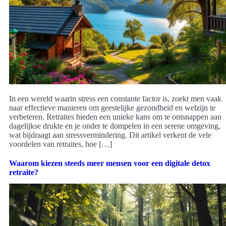
In een wereld waarin stress een constante factor is, zoekt men vaak
naar effectieve manieren om geestelijke gezondheid en welzijn te
verbeteren. Retraites bieden een unieke kans om te ontsnappen aan
dagelijkse drukte en je onder te dompelen in een serene omgeving,
wat bijdraagt aan stressvermindering. Dit artikel verkent de vele
voordelen van retraites, hoe […]
Waarom kiezen steeds meer mensen voor een digitale detox
retraite?