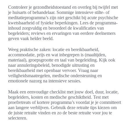
Controleer je gezondheidstoestand en overleg bij twijfel met
je huisarts of behandelaar. Sommige intensieve stilte- of
meditatieprogramma’s zijn niet geschikt bij acute psychische
kwetsbaarheid of fysieke beperkingen. Lees de programma-
inhoud zorgvuldig en beoordeel de kwalificaties van
begeleiders; reviews en ervaringen van eerdere deelnemers
geven vaak helder beeld.
Weeg praktische zaken: locatie en bereikbaarheid,
accommodatie, prijs en wat inbegrepen is (maaltijden,
materiaal), groepsgrootte en taal van begeleiding. Kijk ook
naar annuleringsbeleid, benodigde uitrusting en
bereikbaarheid met openbaar vervoer. Vraag naar
veiligheidsmaatregelen, medische ondersteuning en
emotionele nazorg na intensieve sessies.
Maak een eenvoudige checklist met jouw doel, duur, locatie,
begeleiders, kosten en medische geschiktheid. Test met
proefretreats of kortere programma’s voordat je je committeert
aan langere verblijven. Gebruik deze retraite tips kiezen om
de juiste retraite vinden en zo de beste retraite voor jou te
selecteren.