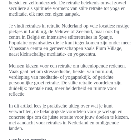
herstel en zelfonderzoek. De retraite betekenis omvat zowel
seculiere als spirituele vormen: van stilte retraite tot yoga en
meditatie, elk met een eigen aanpak.
Je vindt retraites in retraite Nederland op vele locaties: rustige
plekjes in Limburg, de Veluwe of Zeeland, maar ook bij
centra in België en intensieve stilteretraites in Spanje.
Populaire organisaties die je kunt tegenkomen zijn onder meer
Vipassana-centra en gemeenschappen zoals Plum Village,
naast kleinschalige meditatie- en yogacentra.
Mensen kiezen voor een retraite om uiteenlopende redenen.
Vaak gaat het om stressreductie, herstel van burn-out,
verdieping van meditatie- of yogapraktijk, of gerichte
persoonlijke groei retraite. De stilte retraite voordelen zijn
duidelijk: mentale rust, meer helderheid en ruimte voor
reflectie.
In dit artikel lees je praktische uitleg over wat je kunt
verwachten, de belangrijkste voordelen voor je welzijn en
concrete tips om de juiste retraite voor jouw doelen te kiezen,
met aandacht voor retraites in Nederland en omliggende
landen.