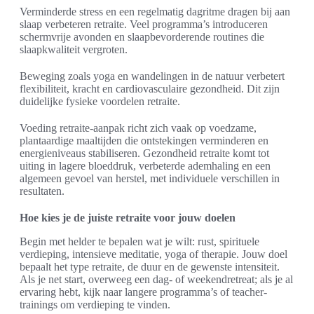
Verminderde stress en een regelmatig dagritme dragen bij aan
slaap verbeteren retraite. Veel programma’s introduceren
schermvrije avonden en slaapbevorderende routines die
slaapkwaliteit vergroten.
Beweging zoals yoga en wandelingen in de natuur verbetert
flexibiliteit, kracht en cardiovasculaire gezondheid. Dit zijn
duidelijke fysieke voordelen retraite.
Voeding retraite-aanpak richt zich vaak op voedzame,
plantaardige maaltijden die ontstekingen verminderen en
energieniveaus stabiliseren. Gezondheid retraite komt tot
uiting in lagere bloeddruk, verbeterde ademhaling en een
algemeen gevoel van herstel, met individuele verschillen in
resultaten.
Hoe kies je de juiste retraite voor jouw doelen
Begin met helder te bepalen wat je wilt: rust, spirituele
verdieping, intensieve meditatie, yoga of therapie. Jouw doel
bepaalt het type retraite, de duur en de gewenste intensiteit.
Als je net start, overweeg een dag- of weekendretreat; als je al
ervaring hebt, kijk naar langere programma’s of teacher-
trainings om verdieping te vinden.