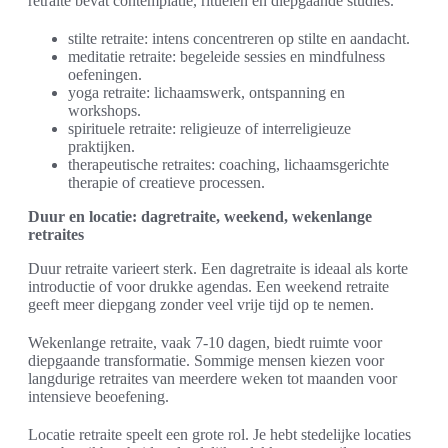
retraite bevat contemplatie, rituelen en diepgaande studies.
stilte retraite: intens concentreren op stilte en aandacht.
meditatie retraite: begeleide sessies en mindfulness
oefeningen.
yoga retraite: lichaamswerk, ontspanning en
workshops.
spirituele retraite: religieuze of interreligieuze
praktijken.
therapeutische retraites: coaching, lichaamsgerichte
therapie of creatieve processen.
Duur en locatie: dagretraite, weekend, wekenlange
retraites
Duur retraite varieert sterk. Een dagretraite is ideaal als korte
introductie of voor drukke agendas. Een weekend retraite
geeft meer diepgang zonder veel vrije tijd op te nemen.
Wekenlange retraite, vaak 7-10 dagen, biedt ruimte voor
diepgaande transformatie. Sommige mensen kiezen voor
langdurige retraites van meerdere weken tot maanden voor
intensieve beoefening.
Locatie retraite speelt een grote rol. Je hebt stedelijke locaties