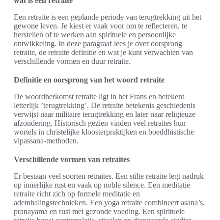
wat is een retraite
Een retraite is een geplande periode van terugtrekking uit het
gewone leven. Je kiest er vaak voor om te reflecteren, te
herstellen of te werken aan spirituele en persoonlijke
ontwikkeling. In deze paragraaf lees je over oorsprong
retraite, de retraite definitie en wat je kunt verwachten van
verschillende vormen en duur retraite.
Definitie en oorsprong van het woord retraite
De woordherkomst retraite ligt in het Frans en betekent
letterlijk ’terugtrekking’. De retraite betekenis geschiedenis
verwijst naar militaire terugtrekking en later naar religieuze
afzondering. Historisch gezien vinden veel retraites hun
wortels in christelijke kloosterpraktijken en boeddhistische
vipassana-methoden.
Verschillende vormen van retraites
Er bestaan veel soorten retraites. Een stilte retraite legt nadruk
op innerlijke rust en vaak op noble silence. Een meditatie
retraite richt zich op formele meditatie en
ademhalingstechnieken. Een yoga retraite combineert asana’s,
pranayama en rust met gezonde voeding. Een spirituele