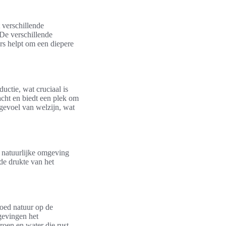
 verschillende
 De verschillende
rs helpt om een diepere
uctie, wat cruciaal is
acht en biedt een plek om
 gevoel van welzijn, wat
n natuurlijke omgeving
de drukte van het
loed natuur op de
gevingen het
groen en water die rust