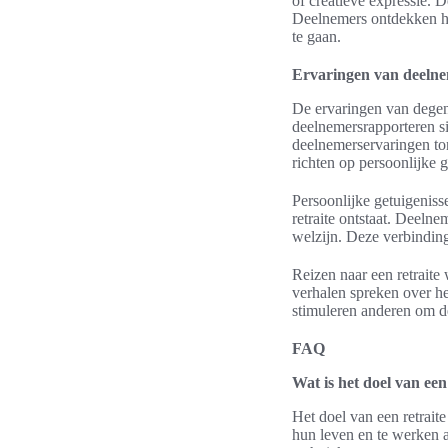
of creatieve expressie. 
Deelnemers ontdekken h
te gaan.
Ervaringen van deelnem
De ervaringen van degen
deelnemersrapporteren si
deelnemerservaringen ton
richten op persoonlijke g
Persoonlijke getuigenis
retraite ontstaat. Deeln
welzijn. Deze verbinding
Reizen naar een retraite
verhalen spreken over he
stimuleren anderen om de 
FAQ
Wat is het doel van een
Het doel van een retraite
hun leven en te werken a