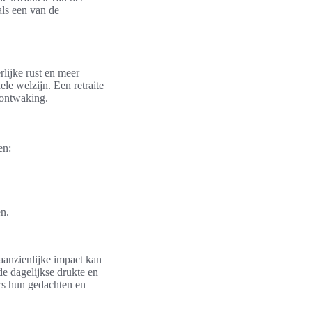
ls een van de
rlijke rust en meer
ele welzijn. Een retraite
e ontwaking.
en:
en.
aanzienlijke impact kan
e dagelijkse drukte en
ers hun gedachten en