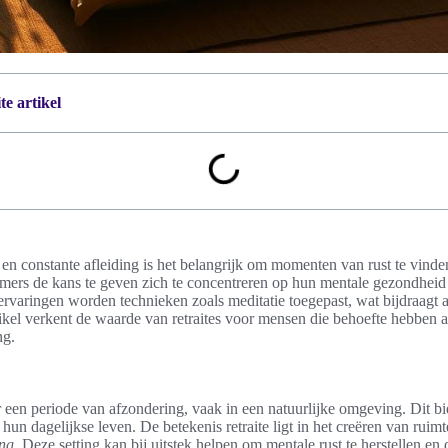
e artikel
 en constante afleiding is het belangrijk om momenten van rust te vinden
mers de kans te geven zich te concentreren op hun mentale gezondheid 
ervaringen worden technieken zoals meditatie toegepast, wat bijdraagt a
tikel verkent de waarde van retraites voor mensen die behoefte hebben
ng.
ar een periode van afzondering, vaak in een natuurlijke omgeving. Dit 
 hun dagelijkse leven. De betekenis retraite ligt in het creëren van ruim
ing
. Deze setting kan bij uitstek helpen om mentale rust te herstellen en 