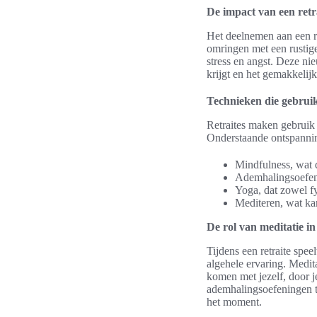
De impact van een retr
Het deelnemen aan een re
omringen met een rustig
stress en angst. Deze ni
krijgt en het gemakkelijk
Technieken die gebruik
Retraites maken gebruik 
Onderstaande ontspanni
Mindfulness, wat 
Ademhalingsoefeni
Yoga, dat zowel fy
Mediteren, wat kan 
De rol van meditatie in
Tijdens een retraite spee
algehele ervaring. Medit
komen met jezelf, door j
ademhalingsoefeningen to
het moment.