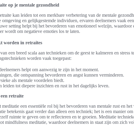
aite op je mentale gezondheid
traite kan leiden tot een merkbare verbetering van de mentale gezondh
e omgeving en gelijkgestemde individuen, ervaren deelnemers vaak een
euwe setting helpt bij het bevorderen van emotioneel welzijn, waardoor
er wordt om negatieve emoties los te laten.
t worden in retraites
van een breed scala aan technieken om de geest te kalmeren en stress t
ngstechnieken worden vaak toegepast:
deelnemers helpt om aanwezig te zijn in het moment.
ngen, die ontspanning bevorderen en angst kunnen verminderen.
sieke als mentale voordelen biedt.
leiden tot diepere inzichten en rust in het dagelijks leven.
 een retraite
lt meditatie een essentiële rol bij het bevorderen van mentale rust en he
atie betekenis gaat verder dan alleen een techniek; het is een manier om
ezelf ruimte te geven om te reflecteren en te groeien. Meditatie technie
t mindfulness meditatie, waardoor deelnemers in staat zijn om zich vol