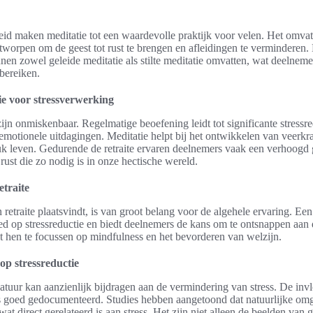
id maken meditatie tot een waardevolle praktijk voor velen. Het omvat
tworpen om de geest tot rust te brengen en afleidingen te verminderen.
nen zowel geleide meditatie als stilte meditatie omvatten, wat deelneme
 bereiken.
e voor stressverwerking
jn onmiskenbaar. Regelmatige beoefening leidt tot significante stressred
motionele uitdagingen. Meditatie helpt bij het ontwikkelen van veerkr
druk leven. Gedurende de retraite ervaren deelnemers vaak een verhoogd
rust die zo nodig is in onze hectische wereld.
traite
etraite plaatsvindt, is van groot belang voor de algehele ervaring. Ee
oed op stressreductie en biedt deelnemers de kans om te ontsnappen aan 
pt hen te focussen op mindfulness en het bevorderen van welzijn.
op stressreductie
atuur kan aanzienlijk bijdragen aan de vermindering van stress. De inv
is goed gedocumenteerd. Studies hebben aangetoond dat natuurlijke om
wat direct gerelateerd is aan stress. Het zijn niet alleen de beelden van 