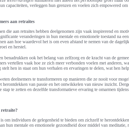
Deze
leerervaringen
stimuleren niet alleen het
persoonlijke groei
maar oo
un capaciteiten, verleggen hun grenzen en voelen zich empowered om
ers aan retraites
en die aan retraites hebben deelgenomen zijn vaak inspirerend en moti
gnificante veranderingen in hun mentale en emotionele toestand na een 
en aan hoe waardevol het is om even afstand te nemen van de dagelijkse
roei en herstel.
sen benadrukken ook het belang van zelfzorg en de kracht van de gemee
emers vertellen vaak hoe ze zich meer verbonden voelen met anderen, wa
 stelt hen in staat om hun verhalen en ervaringen te delen, wat hen hel
 weten deelnemers te transformeren op manieren die ze nooit voor mogeli
t herontdekken van passie en het ontwikkelen van nieuw inzicht. Derge
stap te zetten en dezelfde transformatieve ervaring te omarmen tijdens 
 retraite?
 is om individuen de gelegenheid te bieden om zichzelf te herontdekken, 
an hun mentale en emotionele gezondheid door middel van meditatie, re