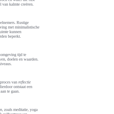
l van kalmte creëren.
deelnemers. Rustige
ving met minimalistische
 ruimte kunnen
rden beperkt.
 omgeving tijd te
even, doelen en waarden.
niveaus.
t proces van
reflectie
ierdoor ontstaat een
aan te gaan.
en
, zoals meditatie, yoga