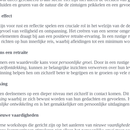
uiden en geuren van de natuur die de zintuigen prikkelen en een gevoe
 effect
n voor rust en reflectie spelen een cruciale rol in het welzijn van de 
gevoel van veiligheid en ontspanning. Het creëren van een serene omge
 elementen draagt bij aan een positieve retraite-ervaring. In een rustige
 richten op hun innerlijke reis, waarbij afleidingen tot een minimum wo
ns een retraite
nemers een waardevolle kans voor
persoonlijke groei
. Door in een rustige
n
zelfontdekking
, kunnen ze belangrijke inzichten verwerven over hun l
ing helpen hen om zichzelf beter te begrijpen en te groeien op vele 
king
nen deelnemers op een dieper niveau met zichzelf in contact komen. Di
king
waarbij ze zich bewust worden van hun gedachten en gevoelens. H
lijke ontwikkeling
en is het gemakkelijker om persoonlijke uitdagingen 
ieuwe vaardigheden
verse workshops die gericht zijn op het aanleren van
nieuwe vaardighed