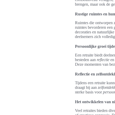
brengen, maar ook de gel
Rustige ruimtes en hun
Ruimtes die ontworpen zij
ruimtes bevorderen een 
decoraties en natuurlijke
deelnemers zich volledig
Persoonlijke groei tijde
Een retraite biedt deel
besteden aan
reflectie
e
Deze momenten van bezinn
Reflectie en zelfontdek
Tijdens een retraite kun
draagt bij aan
zelfontdek
sterke basis voor
persoon
Het ontwikkelen van n
Veel retraites bieden di