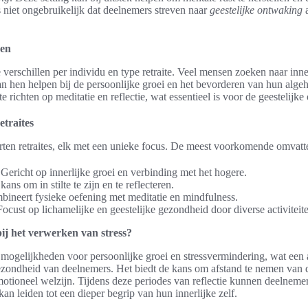
s niet ongebruikelijk dat deelnemers streven naar
geestelijke ontwaking
a
gen
e verschillen per individu en type retraite. Veel mensen zoeken naar inne
kan hen helpen bij de persoonlijke groei en het bevorderen van hun algeh
te richten op meditatie en reflectie, wat essentieel is voor de geestelijk
etraites
orten retraites, elk met een unieke focus. De meest voorkomende omvatt
 Gericht op innerlijke groei en verbinding met het hogere.
kans om in stilte te zijn en te reflecteren.
bineert fysieke oefening met meditatie en mindfulness.
Focust op lichamelijke en geestelijke gezondheid door diverse activiteit
bij het verwerken van stress?
e mogelijkheden voor persoonlijke groei en stressvermindering, wat een 
zondheid van deelnemers. Het biedt de kans om afstand te nemen van d
motioneel welzijn. Tijdens deze periodes van reflectie kunnen deelnem
an leiden tot een dieper begrip van hun innerlijke zelf.