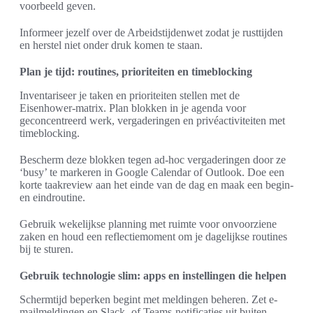
voorbeeld geven.
Informeer jezelf over de Arbeidstijdenwet zodat je rusttijden
en herstel niet onder druk komen te staan.
Plan je tijd: routines, prioriteiten en timeblocking
Inventariseer je taken en prioriteiten stellen met de
Eisenhower-matrix. Plan blokken in je agenda voor
geconcentreerd werk, vergaderingen en privéactiviteiten met
timeblocking.
Bescherm deze blokken tegen ad-hoc vergaderingen door ze
‘busy’ te markeren in Google Calendar of Outlook. Doe een
korte taakreview aan het einde van de dag en maak een begin-
en eindroutine.
Gebruik wekelijkse planning met ruimte voor onvoorziene
zaken en houd een reflectiemoment om je dagelijkse routines
bij te sturen.
Gebruik technologie slim: apps en instellingen die helpen
Schermtijd beperken begint met meldingen beheren. Zet e-
mailmeldingen en Slack- of Teams-notificaties uit buiten