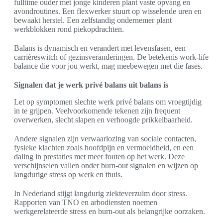
fulltime ouder met jonge kinderen plant vaste opvang en
avondroutines. Een flexwerker stuurt op wisselende uren en
bewaakt herstel. Een zelfstandig ondernemer plant
werkblokken rond piekopdrachten.
Balans is dynamisch en verandert met levensfasen, een
carrièreswitch of gezinsveranderingen. De betekenis work-life
balance die voor jou werkt, mag meebewegen met die fases.
Signalen dat je werk privé balans uit balans is
Let op symptomen slechte werk privé balans om vroegtijdig
in te grijpen. Veelvoorkomende tekenen zijn frequent
overwerken, slecht slapen en verhoogde prikkelbaarheid.
Andere signalen zijn verwaarlozing van sociale contacten,
fysieke klachten zoals hoofdpijn en vermoeidheid, en een
daling in prestaties met meer fouten op het werk. Deze
verschijnselen vallen onder burn-out signalen en wijzen op
langdurige stress op werk en thuis.
In Nederland stijgt langdurig ziekteverzuim door stress.
Rapporten van TNO en arbodiensten noemen
werkgerelateerde stress en burn-out als belangrijke oorzaken.