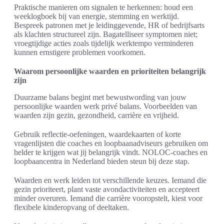
Praktische manieren om signalen te herkennen: houd een
weeklogboek bij van energie, stemming en werktijd.
Bespreek patronen met je leidinggevende, HR of bedrijfsarts
als klachten structureel zijn. Bagatelliseer symptomen niet;
vroegtijdige acties zoals tijdelijk werktempo verminderen
kunnen ernstigere problemen voorkomen.
Waarom persoonlijke waarden en prioriteiten belangrijk
zijn
Duurzame balans begint met bewustwording van jouw
persoonlijke waarden werk privé balans. Voorbeelden van
waarden zijn gezin, gezondheid, carrière en vrijheid.
Gebruik reflectie-oefeningen, waardekaarten of korte
vragenlijsten die coaches en loopbaanadviseurs gebruiken om
helder te krijgen wat jij belangrijk vindt. NOLOC-coaches en
loopbaancentra in Nederland bieden steun bij deze stap.
Waarden en werk leiden tot verschillende keuzes. Iemand die
gezin prioriteert, plant vaste avondactiviteiten en accepteert
minder overuren. Iemand die carrière vooropstelt, kiest voor
flexibele kinderopvang of deeltaken.