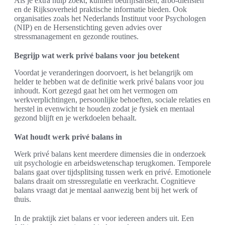
Als je extra hulp zoekt, kunnen bedrijfsartsen, arbo-diensten
en de Rijksoverheid praktische informatie bieden. Ook
organisaties zoals het Nederlands Instituut voor Psychologen
(NIP) en de Hersenstichting geven advies over
stressmanagement en gezonde routines.
Begrijp wat werk privé balans voor jou betekent
Voordat je veranderingen doorvoert, is het belangrijk om
helder te hebben wat de definitie werk privé balans voor jou
inhoudt. Kort gezegd gaat het om het vermogen om
werkverplichtingen, persoonlijke behoeften, sociale relaties en
herstel in evenwicht te houden zodat je fysiek en mentaal
gezond blijft en je werkdoelen behaalt.
Wat houdt werk privé balans in
Werk privé balans kent meerdere dimensies die in onderzoek
uit psychologie en arbeidswetenschap terugkomen. Temporele
balans gaat over tijdsplitsing tussen werk en privé. Emotionele
balans draait om stressregulatie en veerkracht. Cognitieve
balans vraagt dat je mentaal aanwezig bent bij het werk of
thuis.
In de praktijk ziet balans er voor iedereen anders uit. Een