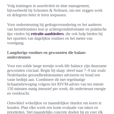
Volg trainingen in assertiviteit en time management,
bijvoorbeeld bij Schouten & Nelissen, om nee zeggen werk
en delegeren beter te leren toepassen.
Voor ondersteuning bij gedragsverandering en het aanleren
van herstelroutines kun je achtergrondinformatie en praktische
tips vinden bij
retraite-aanbieders
, die ook hulp bieden bij
het opzetten van dagelijkse routines en het meten van
voortgang.
Langdurige routines en gewoonten die balans
ondersteunen
Voor een solide lange termijn work-life balance zijn duurzame
gewoonten cruciaal. Begin bij slaap: streef naar 7–9 uur zoals
Nederlandse gezondheidsinstanties adviseren en houd een
vaste bedtijd aan. Combineer dit met regelmatige
lichaamsbeweging volgens het RIVM‑advies van ten minste
150 minuten matig intensief per week; dit ondersteunt energie
en veerkracht.
Ontwikkel wekelijkse en maandelijkse rituelen om koers te
houden. Plan elke week een korte evaluatie van taken en
prioriteiten. Stel maandelijks concrete doelen bij en voer elk