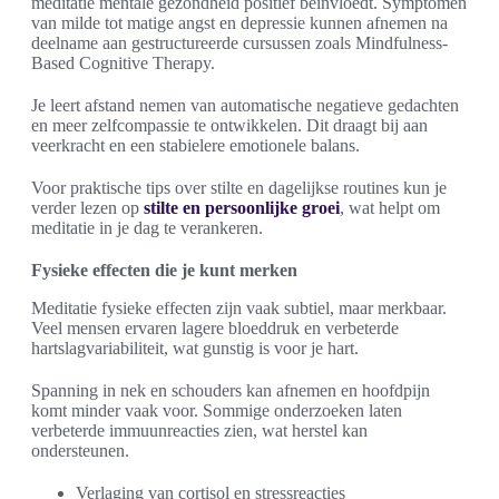
meditatie mentale gezondheid positief beïnvloedt. Symptomen
van milde tot matige angst en depressie kunnen afnemen na
deelname aan gestructureerde cursussen zoals Mindfulness-
Based Cognitive Therapy.
Je leert afstand nemen van automatische negatieve gedachten
en meer zelfcompassie te ontwikkelen. Dit draagt bij aan
veerkracht en een stabielere emotionele balans.
Voor praktische tips over stilte en dagelijkse routines kun je
verder lezen op
stilte en persoonlijke groei
, wat helpt om
meditatie in je dag te verankeren.
Fysieke effecten die je kunt merken
Meditatie fysieke effecten zijn vaak subtiel, maar merkbaar.
Veel mensen ervaren lagere bloeddruk en verbeterde
hartslagvariabiliteit, wat gunstig is voor je hart.
Spanning in nek en schouders kan afnemen en hoofdpijn
komt minder vaak voor. Sommige onderzoeken laten
verbeterde immuunreacties zien, wat herstel kan
ondersteunen.
Verlaging van cortisol en stressreacties