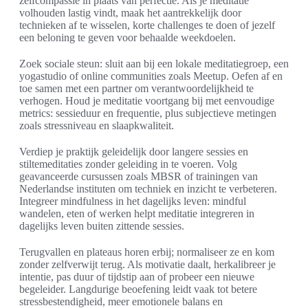
zelfcompassie in plaats van perfectie. Als je meditatie
volhouden lastig vindt, maak het aantrekkelijk door
technieken af te wisselen, korte challenges te doen of jezelf
een beloning te geven voor behaalde weekdoelen.
Zoek sociale steun: sluit aan bij een lokale meditatiegroep, een
yogastudio of online communities zoals Meetup. Oefen af en
toe samen met een partner om verantwoordelijkheid te
verhogen. Houd je meditatie voortgang bij met eenvoudige
metrics: sessieduur en frequentie, plus subjectieve metingen
zoals stressniveau en slaapkwaliteit.
Verdiep je praktijk geleidelijk door langere sessies en
stiltemeditaties zonder geleiding in te voeren. Volg
geavanceerde cursussen zoals MBSR of trainingen van
Nederlandse instituten om techniek en inzicht te verbeteren.
Integreer mindfulness in het dagelijks leven: mindful
wandelen, eten of werken helpt meditatie integreren in
dagelijks leven buiten zittende sessies.
Terugvallen en plateaus horen erbij; normaliseer ze en kom
zonder zelfverwijt terug. Als motivatie daalt, herkalibreer je
intentie, pas duur of tijdstip aan of probeer een nieuwe
begeleider. Langdurige beoefening leidt vaak tot betere
stressbestendigheid, meer emotionele balans en