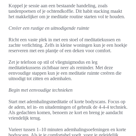
Koppel je sessie aan een bestaande handeling, zoals
tandenpoetsen of je ochtendkoffie. Dit habit stacking maakt
het makkelijker om je meditatie routine starten vol te houden.
Creëer een rustige en uitnodigende ruimte
Richt een vaste plek in met een stoel of meditatiekussen en
zachte verlichting. Zelfs in kleine woningen kun je een hoekje
reserveren met een plantje of een deken voor comfort.
Zet je telefoon op stil of vliegtuigmodus en leg
meditatiekussens zichtbaar neer als reminder. Met deze
eenvoudige stappen kun je een meditatie ruimte creëren die
uitnodigt tot zitten en ademhalen.
Begin met eenvoudige technieken
Start met ademhalingsmeditatie of korte bodyscans. Focus op
de adem, tel in- en uitademingen of gebruik de 4-4-4 techniek.
Als gedachten komen, benoem ze kort en breng je aandacht
vriendelijk terug.
Varieer tussen 1–10 minuten ademhalingsoefeningen en korte
bodyscans. Als je je comfortabel voelt, voeg je geleidelijk