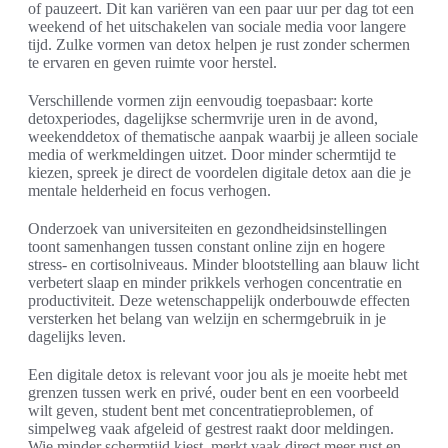
of pauzeert. Dit kan variëren van een paar uur per dag tot een
weekend of het uitschakelen van sociale media voor langere
tijd. Zulke vormen van detox helpen je rust zonder schermen
te ervaren en geven ruimte voor herstel.
Verschillende vormen zijn eenvoudig toepasbaar: korte
detoxperiodes, dagelijkse schermvrije uren in de avond,
weekenddetox of thematische aanpak waarbij je alleen sociale
media of werkmeldingen uitzet. Door minder schermtijd te
kiezen, spreek je direct de voordelen digitale detox aan die je
mentale helderheid en focus verhogen.
Onderzoek van universiteiten en gezondheidsinstellingen
toont samenhangen tussen constant online zijn en hogere
stress- en cortisolniveaus. Minder blootstelling aan blauw licht
verbetert slaap en minder prikkels verhogen concentratie en
productiviteit. Deze wetenschappelijk onderbouwde effecten
versterken het belang van welzijn en schermgebruik in je
dagelijks leven.
Een digitale detox is relevant voor jou als je moeite hebt met
grenzen tussen werk en privé, ouder bent en een voorbeeld
wilt geven, student bent met concentratieproblemen, of
simpelweg vaak afgeleid of gestrest raakt door meldingen.
Wie minder schermtijd kiest, merkt vaak direct meer rust en