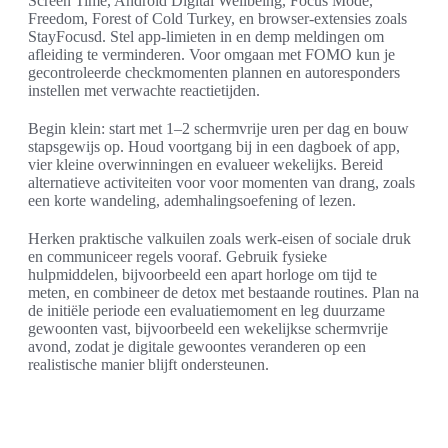
Screen Time, Android Digital Wellbeing, Focus Mode,
Freedom, Forest of Cold Turkey, en browser-extensies zoals
StayFocusd. Stel app-limieten in en demp meldingen om
afleiding te verminderen. Voor omgaan met FOMO kun je
gecontroleerde checkmomenten plannen en autoresponders
instellen met verwachte reactietijden.
Begin klein: start met 1–2 schermvrije uren per dag en bouw
stapsgewijs op. Houd voortgang bij in een dagboek of app,
vier kleine overwinningen en evalueer wekelijks. Bereid
alternatieve activiteiten voor voor momenten van drang, zoals
een korte wandeling, ademhalingsoefening of lezen.
Herken praktische valkuilen zoals werk-eisen of sociale druk
en communiceer regels vooraf. Gebruik fysieke
hulpmiddelen, bijvoorbeeld een apart horloge om tijd te
meten, en combineer de detox met bestaande routines. Plan na
de initiële periode een evaluatiemoment en leg duurzame
gewoonten vast, bijvoorbeeld een wekelijkse schermvrije
avond, zodat je digitale gewoontes veranderen op een
realistische manier blijft ondersteunen.