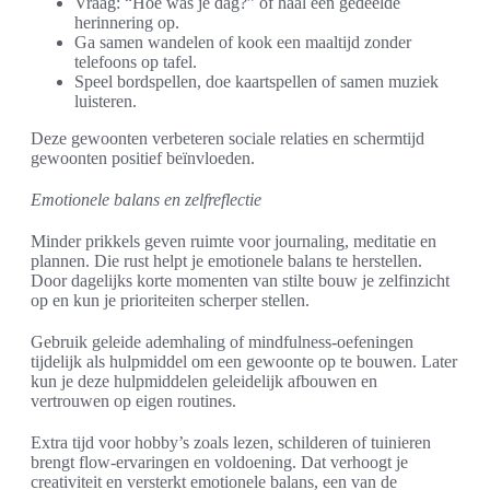
Vraag: “Hoe was je dag?” of haal een gedeelde
herinnering op.
Ga samen wandelen of kook een maaltijd zonder
telefoons op tafel.
Speel bordspellen, doe kaartspellen of samen muziek
luisteren.
Deze gewoonten verbeteren sociale relaties en schermtijd
gewoonten positief beïnvloeden.
Emotionele balans en zelfreflectie
Minder prikkels geven ruimte voor journaling, meditatie en
plannen. Die rust helpt je emotionele balans te herstellen.
Door dagelijks korte momenten van stilte bouw je zelfinzicht
op en kun je prioriteiten scherper stellen.
Gebruik geleide ademhaling of mindfulness-oefeningen
tijdelijk als hulpmiddel om een gewoonte op te bouwen. Later
kun je deze hulpmiddelen geleidelijk afbouwen en
vertrouwen op eigen routines.
Extra tijd voor hobby’s zoals lezen, schilderen of tuinieren
brengt flow-ervaringen en voldoening. Dat verhoogt je
creativiteit en versterkt emotionele balans, een van de