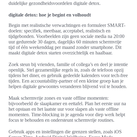
duidelijke gezondheidsvoordelen digitale detox.
digitale detox: hoe je begint en volhoudt
Begin met realistische verwachtingen en formuleer SMART-
doelen: specifiek, meetbaar, acceptabel, realistisch en
tijdgebonden. Voorbeelden zijn geen sociale media na 20:00
uur gedurende 30 dagen, dagelijks 60 minuten schermvrije
tijd of één weekenddag per maand zonder smartphone. Dit
maakt digitale detox starten overzichtelijk en haalbaar.
Zoek steun bij vrienden, familie of collega’s en deel je intentie
openlijk. Stel gezamenlijke regels in, zoals de telefoon opzij
tijdens het diner, en gebruik gedeelde kalenders voor tech-free
tijden. Een accountability-partner of een kleine groep kan je
helpen digitale gewoontes veranderen blijvend vol te houden.
Maak schermvrije zones en vaste offline momenten:
bijvoorbeeld de slaapkamer en eettafel. Plan het eerste uur na
het opstaan en het laatste uur voor slapen als vaste offline
momenten. Time-blocking in je agenda voor diep werk helpt
focus te behouden en ondersteunt schermvrije routines.
Gebruik apps en instellingen die grenzen stellen, zoals iOS