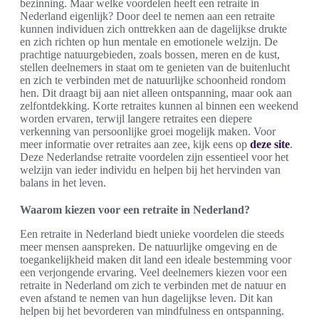
bezinning. Maar welke voordelen heeft een retraite in
Nederland eigenlijk? Door deel te nemen aan een retraite
kunnen individuen zich onttrekken aan de dagelijkse drukte
en zich richten op hun mentale en emotionele welzijn. De
prachtige natuurgebieden, zoals bossen, meren en de kust,
stellen deelnemers in staat om te genieten van de buitenlucht
en zich te verbinden met de natuurlijke schoonheid rondom
hen. Dit draagt bij aan niet alleen ontspanning, maar ook aan
zelfontdekking. Korte retraites kunnen al binnen een weekend
worden ervaren, terwijl langere retraites een diepere
verkenning van persoonlijke groei mogelijk maken. Voor
meer informatie over retraites aan zee, kijk eens op
deze site
.
Deze Nederlandse retraite voordelen zijn essentieel voor het
welzijn van ieder individu en helpen bij het hervinden van
balans in het leven.
Waarom kiezen voor een retraite in Nederland?
Een retraite in Nederland biedt unieke voordelen die steeds
meer mensen aanspreken. De natuurlijke omgeving en de
toegankelijkheid maken dit land een ideale bestemming voor
een verjongende ervaring. Veel deelnemers kiezen voor een
retraite in Nederland om zich te verbinden met de natuur en
even afstand te nemen van hun dagelijkse leven. Dit kan
helpen bij het bevorderen van mindfulness en ontspanning.