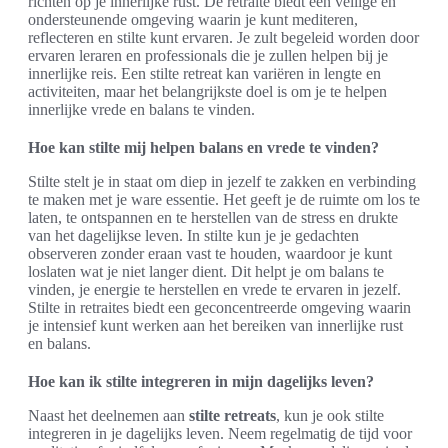
richten op je innerlijke rust. De retraite biedt een veilige en
ondersteunende omgeving waarin je kunt mediteren,
reflecteren en stilte kunt ervaren. Je zult begeleid worden door
ervaren leraren en professionals die je zullen helpen bij je
innerlijke reis. Een stilte retreat kan variëren in lengte en
activiteiten, maar het belangrijkste doel is om je te helpen
innerlijke vrede en balans te vinden.
Hoe kan stilte mij helpen balans en vrede te vinden?
Stilte stelt je in staat om diep in jezelf te zakken en verbinding
te maken met je ware essentie. Het geeft je de ruimte om los te
laten, te ontspannen en te herstellen van de stress en drukte
van het dagelijkse leven. In stilte kun je je gedachten
observeren zonder eraan vast te houden, waardoor je kunt
loslaten wat je niet langer dient. Dit helpt je om balans te
vinden, je energie te herstellen en vrede te ervaren in jezelf.
Stilte in retraites biedt een geconcentreerde omgeving waarin
je intensief kunt werken aan het bereiken van innerlijke rust
en balans.
Hoe kan ik stilte integreren in mijn dagelijks leven?
Naast het deelnemen aan
stilte retreats
, kun je ook stilte
integreren in je dagelijks leven. Neem regelmatig de tijd voor