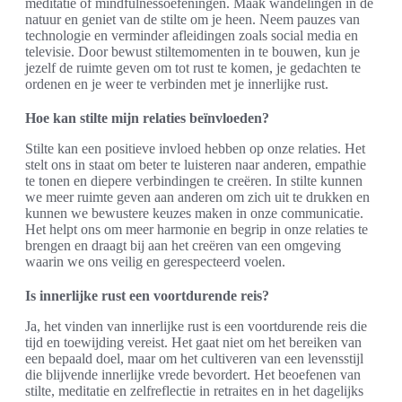
meditatie of mindfulnessoefeningen. Maak wandelingen in de
natuur en geniet van de stilte om je heen. Neem pauzes van
technologie en verminder afleidingen zoals social media en
televisie. Door bewust stiltemomenten in te bouwen, kun je
jezelf de ruimte geven om tot rust te komen, je gedachten te
ordenen en je weer te verbinden met je innerlijke rust.
Hoe kan stilte mijn relaties beïnvloeden?
Stilte kan een positieve invloed hebben op onze relaties. Het
stelt ons in staat om beter te luisteren naar anderen, empathie
te tonen en diepere verbindingen te creëren. In stilte kunnen
we meer ruimte geven aan anderen om zich uit te drukken en
kunnen we bewustere keuzes maken in onze communicatie.
Het helpt ons om meer harmonie en begrip in onze relaties te
brengen en draagt bij aan het creëren van een omgeving
waarin we ons veilig en gerespecteerd voelen.
Is innerlijke rust een voortdurende reis?
Ja, het vinden van innerlijke rust is een voortdurende reis die
tijd en toewijding vereist. Het gaat niet om het bereiken van
een bepaald doel, maar om het cultiveren van een levensstijl
die blijvende innerlijke vrede bevordert. Het beoefenen van
stilte, meditatie en zelfreflectie in retraites en in het dagelijks