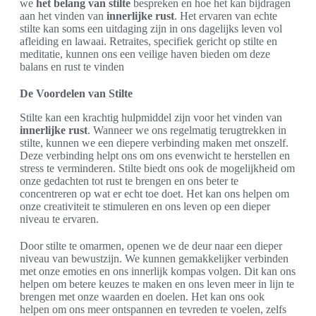
we
het belang van stilte
bespreken en hoe het kan bijdragen
aan het vinden van
innerlijke rust
. Het ervaren van echte
stilte kan soms een uitdaging zijn in ons dagelijks leven vol
afleiding en lawaai. Retraites, specifiek gericht op stilte en
meditatie, kunnen ons een veilige haven bieden om deze
balans en rust te vinden
De Voordelen van Stilte
Stilte kan een krachtig hulpmiddel zijn voor het vinden van
innerlijke rust
. Wanneer we ons regelmatig terugtrekken in
stilte, kunnen we een diepere verbinding maken met onszelf.
Deze verbinding helpt ons om ons evenwicht te herstellen en
stress te verminderen. Stilte biedt ons ook de mogelijkheid om
onze gedachten tot rust te brengen en ons beter te
concentreren op wat er echt toe doet. Het kan ons helpen om
onze creativiteit te stimuleren en ons leven op een dieper
niveau te ervaren.
Door stilte te omarmen, openen we de deur naar een dieper
niveau van bewustzijn. We kunnen gemakkelijker verbinden
met onze emoties en ons innerlijk kompas volgen. Dit kan ons
helpen om betere keuzes te maken en ons leven meer in lijn te
brengen met onze waarden en doelen. Het kan ons ook
helpen om ons meer ontspannen en tevreden te voelen, zelfs