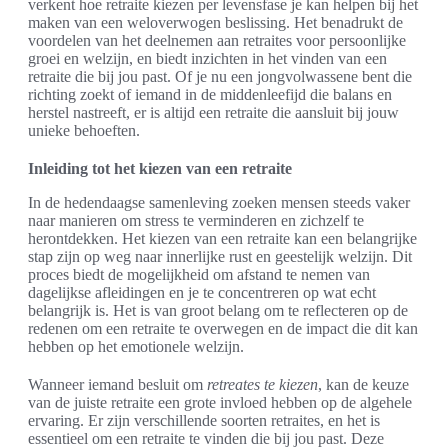
verkent hoe retraite kiezen per levensfase je kan helpen bij het
maken van een weloverwogen beslissing. Het benadrukt de
voordelen van het deelnemen aan retraites voor persoonlijke
groei en welzijn, en biedt inzichten in het vinden van een
retraite die bij jou past. Of je nu een jongvolwassene bent die
richting zoekt of iemand in de middenleefijd die balans en
herstel nastreeft, er is altijd een retraite die aansluit bij jouw
unieke behoeften.
Inleiding tot het kiezen van een retraite
In de hedendaagse samenleving zoeken mensen steeds vaker
naar manieren om stress te verminderen en zichzelf te
herontdekken. Het kiezen van een retraite kan een belangrijke
stap zijn op weg naar innerlijke rust en geestelijk welzijn. Dit
proces biedt de mogelijkheid om afstand te nemen van
dagelijkse afleidingen en je te concentreren op wat echt
belangrijk is. Het is van groot belang om te reflecteren op de
redenen om een retraite te overwegen en de impact die dit kan
hebben op het emotionele welzijn.
Wanneer iemand besluit om
retreates te kiezen
, kan de keuze
van de juiste retraite een grote invloed hebben op de algehele
ervaring. Er zijn verschillende soorten retraites, en het is
essentieel om een retraite te vinden die bij jou past. Deze