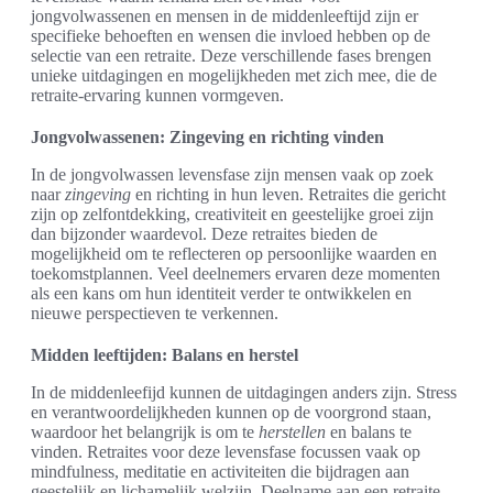
jongvolwassenen en mensen in de middenleeftijd zijn er
specifieke behoeften en wensen die invloed hebben op de
selectie van een retraite. Deze verschillende fases brengen
unieke uitdagingen en mogelijkheden met zich mee, die de
retraite-ervaring kunnen vormgeven.
Jongvolwassenen: Zingeving en richting vinden
In de jongvolwassen levensfase zijn mensen vaak op zoek
naar
zingeving
en richting in hun leven. Retraites die gericht
zijn op zelfontdekking, creativiteit en geestelijke groei zijn
dan bijzonder waardevol. Deze retraites bieden de
mogelijkheid om te reflecteren op persoonlijke waarden en
toekomstplannen. Veel deelnemers ervaren deze momenten
als een kans om hun identiteit verder te ontwikkelen en
nieuwe perspectieven te verkennen.
Midden leeftijden: Balans en herstel
In de middenleefijd kunnen de uitdagingen anders zijn. Stress
en verantwoordelijkheden kunnen op de voorgrond staan,
waardoor het belangrijk is om te
herstellen
en balans te
vinden. Retraites voor deze levensfase focussen vaak op
mindfulness, meditatie en activiteiten die bijdragen aan
geestelijk en lichamelijk welzijn. Deelname aan een retraite