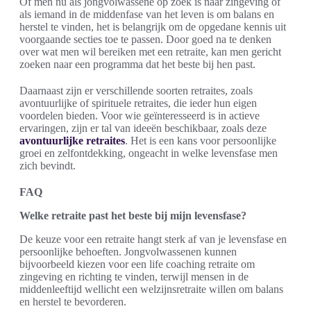
Of men nu als jongvolwassene op zoek is naar zingeving of
als iemand in de middenfase van het leven is om balans en
herstel te vinden, het is belangrijk om de opgedane kennis uit
voorgaande secties toe te passen. Door goed na te denken
over wat men wil bereiken met een retraite, kan men gericht
zoeken naar een programma dat het beste bij hen past.
Daarnaast zijn er verschillende soorten retraites, zoals
avontuurlijke of spirituele retraites, die ieder hun eigen
voordelen bieden. Voor wie geïnteresseerd is in actieve
ervaringen, zijn er tal van ideeën beschikbaar, zoals deze
avontuurlijke retraites
. Het is een kans voor persoonlijke
groei en zelfontdekking, ongeacht in welke levensfase men
zich bevindt.
FAQ
Welke retraite past het beste bij mijn levensfase?
De keuze voor een retraite hangt sterk af van je levensfase en
persoonlijke behoeften. Jongvolwassenen kunnen
bijvoorbeeld kiezen voor een life coaching retraite om
zingeving en richting te vinden, terwijl mensen in de
middenleeftijd wellicht een welzijnsretraite willen om balans
en herstel te bevorderen.