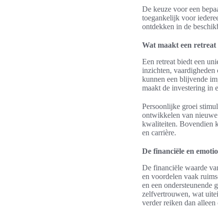
De keuze voor een bepaal
toegankelijk voor iedere
ontdekken in de beschik
Wat maakt een retreat e
Een retreat biedt een un
inzichten, vaardigheden 
kunnen een blijvende imp
maakt de investering in 
Persoonlijke groei stimul
ontwikkelen van nieuwe 
kwaliteiten. Bovendien k
en carrière.
De financiële en emoti
De financiële waarde van
en voordelen vaak ruimsc
en een ondersteunende g
zelfvertrouwen, wat uitei
verder reiken dan alleen 