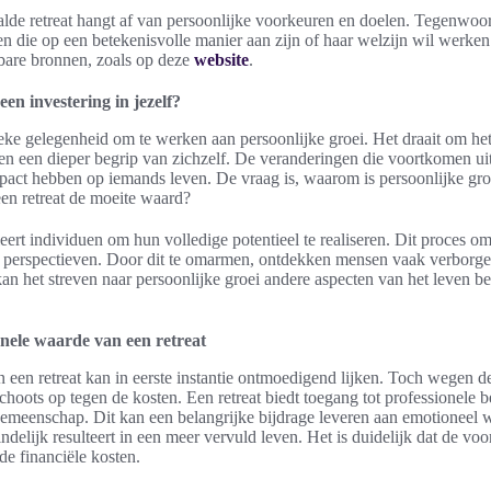
de retreat hangt af van persoonlijke voorkeuren en doelen. Tegenwoord
en die op een betekenisvolle manier aan zijn of haar welzijn wil werke
bare bronnen, zoals op deze
website
.
en investering in jezelf?
ieke gelegenheid om te werken aan persoonlijke groei. Het draait om h
en een dieper begrip van zichzelf. De veranderingen die voortkomen ui
act hebben op iemands leven. De vraag is, waarom is persoonlijke gro
een retreat de moeite waard?
eert individuen om hun volledige potentieel te realiseren. Dit proces omv
perspectieven. Door dit te omarmen, ontdekken mensen vaak verborgen
an het streven naar persoonlijke groei andere aspecten van het leven beï
onele waarde van een retreat
 een retreat kan in eerste instantie ontmoedigend lijken. Toch wegen d
hoots op tegen de kosten. Een retreat biedt toegang tot professionele 
emeenschap. Dit kan een belangrijke bijdrage leveren aan emotioneel w
ndelijk resulteert in een meer vervuld leven. Het is duidelijk dat de voo
de financiële kosten.