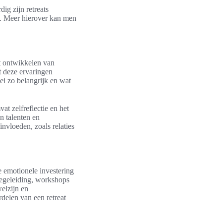
ig zijn retreats
n. Meer hierover kan men
et ontwikkelen van
t deze ervaringen
ei zo belangrijk en wat
at zelfreflectie en het
 talenten en
nvloeden, zoals relaties
e emotionele investering
begeleiding, workshops
elzijn en
rdelen van een retreat