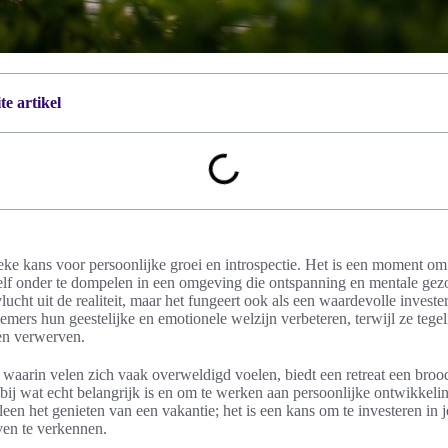
e artikel
ieke kans voor persoonlijke groei en introspectie. Het is een moment o
zelf onder te dompelen in een omgeving die ontspanning en mentale gez
 vlucht uit de realiteit, maar het fungeert ook als een waardevolle investe
mers hun geestelijke en emotionele welzijn verbeteren, terwijl ze tegel
ven verwerven.
 waarin velen zich vaak overweldigd voelen, biedt een retreat een broo
n bij wat echt belangrijk is en om te werken aan persoonlijke ontwikkel
lleen het genieten van een vakantie; het is een kans om te investeren in 
ven te verkennen.