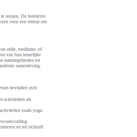
lf te nemen. De
betekenis
kiezen voor een retreat om
n stilte, meditatie, of
en van hun innerlijke
an natuurgebieden tot
moderne samenleving.
reats
bevinden zich:
t activiteiten als
activiteiten zoals yoga
 bewustwording.
ntreren en tot zichzelf