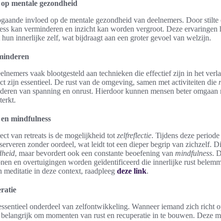
s op mentale gezondheid
gaande invloed op de mentale gezondheid van deelnemers. Door stilte 
ess kan verminderen en inzicht kan worden vergroot. Deze ervaringen 
hun innerlijke zelf, wat bijdraagt aan een groter gevoel van welzijn.
rminderen
elnemers vaak blootgesteld aan technieken die effectief zijn in het verl
ct zijn essentieel. De rust van de omgeving, samen met activiteiten die
inderen van spanning en onrust. Hierdoor kunnen mensen beter omgaan 
terkt.
e en mindfulness
ct van retreats is de mogelijkheid tot
zelfreflectie
. Tijdens deze period
rveren zonder oordeel, wat leidt tot een dieper begrip van zichzelf. Dit
dheid
, maar bevordert ook een constante beoefening van
mindfulness
. 
onen en overtuigingen worden geïdentificeerd die innerlijke rust belem
en meditatie in deze context, raadpleeg
deze link
.
ratie
sentieel onderdeel van zelfontwikkeling. Wanneer iemand zich richt op
et belangrijk om momenten van rust en recuperatie in te bouwen. Deze 