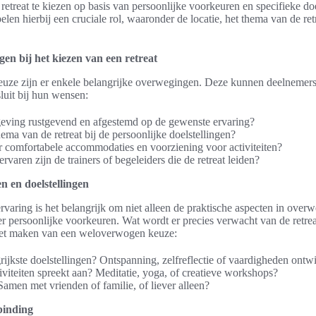
e retreat te kiezen op basis van persoonlijke voorkeuren en specifieke doe
elen hierbij een cruciale rol, waaronder de locatie, het thema van de ret
en bij het kiezen van een retreat
euze zijn er enkele belangrijke overwegingen. Deze kunnen deelnemers 
sluit bij hun wensen:
geving rustgevend en afgestemd op de gewenste ervaring?
ema van de retreat bij de persoonlijke doelstellingen?
 er comfortabele accommodaties en voorziening voor activiteiten?
rvaren zijn de trainers of begeleiders die de retreat leiden?
n en doelstellingen
varing is het belangrijk om niet alleen de praktische aspecten in over
r persoonlijke voorkeuren. Wat wordt er precies verwacht van de retr
 het maken van een weloverwogen keuze:
rijkste doelstellingen? Ontspanning, zelfreflectie of vaardigheden ontw
iviteiten spreekt aan? Meditatie, yoga, of creatieve workshops?
amen met vrienden of familie, of liever alleen?
binding