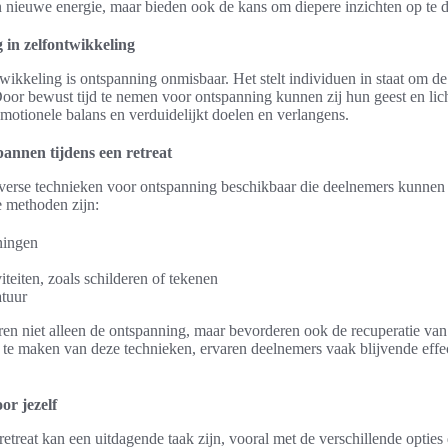
n nieuwe energie, maar bieden ook de kans om diepere inzichten op te 
 in zelfontwikkeling
twikkeling is ontspanning onmisbaar. Het stelt individuen in staat om de
 Door bewust tijd te nemen voor ontspanning kunnen zij hun geest en li
 emotionele balans en verduidelijkt doelen en verlangens.
annen tijdens een retreat
 diverse technieken voor ontspanning beschikbaar die deelnemers kunnen h
 methoden zijn:
ningen
iteiten, zoals schilderen of tekenen
atuur
en niet alleen de ontspanning, maar bevorderen ook de recuperatie van
te maken van deze technieken, ervaren deelnemers vaak blijvende effec
oor jezelf
retreat kan een uitdagende taak zijn, vooral met de verschillende opties