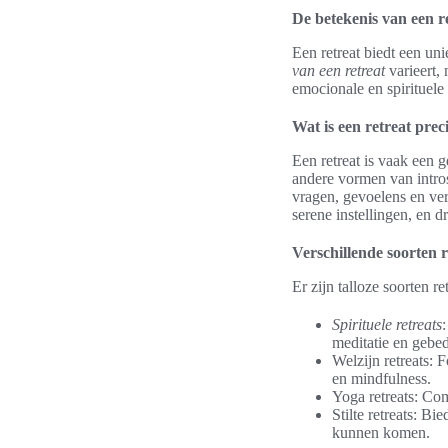
De betekenis van een r
Een retreat biedt een un
van een retreat
varieert, 
emocionale en spirituele
Wat is een retreat prec
Een retreat is vaak een g
andere vormen van intro
vragen, gevoelens en ve
serene instellingen, en d
Verschillende soorten r
Er zijn talloze soorten r
Spirituele retreats
:
meditatie en gebed
Welzijn retreats: 
en mindfulness.
Yoga retreats: Co
Stilte retreats: B
kunnen komen.