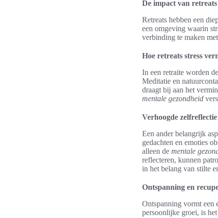
De impact van retreat
Retreats hebben een diep
een omgeving waarin str
verbinding te maken met 
Hoe retreats stress ve
In een retraite worden de
Meditatie en natuurconta
draagt bij aan het verm
mentale gezondheid
vers
Verhoogde zelfreflecti
Een ander belangrijk aspe
gedachten en emoties obse
alleen de
mentale gezon
reflecteren, kunnen patr
in het belang van stilte 
Ontspanning en recupe
Ontspanning vormt een es
persoonlijke groei, is h