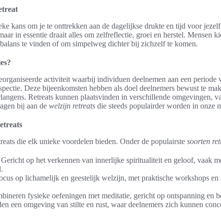
etreat
ieke kans om je te onttrekken aan de dagelijkse drukte en tijd voor jeze
maar in essentie draait alles om zelfreflectie, groei en herstel. Mensen 
 balans te vinden of om simpelweg dichter bij zichzelf te komen.
ies?
eorganiseerde activiteit waarbij individuen deelnemen aan een periode va
spectie. Deze bijeenkomsten hebben als doel deelnemers bewust te mak
rlangens. Retreats kunnen plaatsvinden in verschillende omgevingen, v
ragen bij aan de
welzijn retreats
die steeds populairder worden in onze 
etreats
etreats die elk unieke voordelen bieden. Onder de populairste
soorten ret
 Gericht op het verkennen van innerlijke spiritualiteit en geloof, vaak me
.
Focus op lichamelijk en geestelijk welzijn, met praktische workshops en 
mbineren fysieke oefeningen met meditatie, gericht op ontspanning en
ieden een omgeving van stilte en rust, waar deelnemers zich kunnen conce