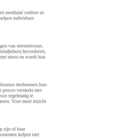
en meditatie creëren ze
helpen individuen
agen van stressniveaus.
mindfulness
bevorderen,
met stress en wordt hun
e kunnen deelnemers hun
 proces versterkt niet
Door regelmatig te
meren. Voor meer inzicht
 zijn of haar
momenten helpen niet