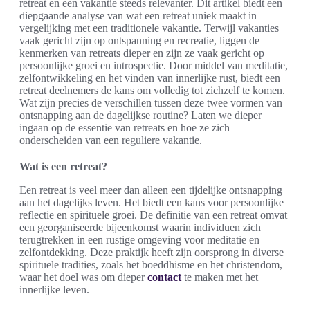
retreat en een vakantie steeds relevanter. Dit artikel biedt een
diepgaande analyse van wat een retreat uniek maakt in
vergelijking met een traditionele vakantie. Terwijl vakanties
vaak gericht zijn op ontspanning en recreatie, liggen de
kenmerken van retreats dieper en zijn ze vaak gericht op
persoonlijke groei en introspectie. Door middel van meditatie,
zelfontwikkeling en het vinden van innerlijke rust, biedt een
retreat deelnemers de kans om volledig tot zichzelf te komen.
Wat zijn precies de verschillen tussen deze twee vormen van
ontsnapping aan de dagelijkse routine? Laten we dieper
ingaan op de essentie van retreats en hoe ze zich
onderscheiden van een reguliere vakantie.
Wat is een retreat?
Een retreat is veel meer dan alleen een tijdelijke ontsnapping
aan het dagelijks leven. Het biedt een kans voor persoonlijke
reflectie en spirituele groei. De definitie van een retreat omvat
een georganiseerde bijeenkomst waarin individuen zich
terugtrekken in een rustige omgeving voor meditatie en
zelfontdekking. Deze praktijk heeft zijn oorsprong in diverse
spirituele tradities, zoals het boeddhisme en het christendom,
waar het doel was om dieper
contact
te maken met het
innerlijke leven.