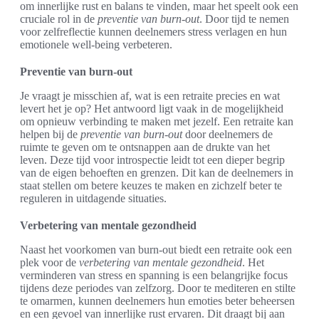
om innerlijke rust en balans te vinden, maar het speelt ook een
cruciale rol in de
preventie van burn-out
. Door tijd te nemen
voor zelfreflectie kunnen deelnemers stress verlagen en hun
emotionele well-being verbeteren.
Preventie van burn-out
Je vraagt je misschien af, wat is een retraite precies en wat
levert het je op? Het antwoord ligt vaak in de mogelijkheid
om opnieuw verbinding te maken met jezelf. Een retraite kan
helpen bij de
preventie van burn-out
door deelnemers de
ruimte te geven om te ontsnappen aan de drukte van het
leven. Deze tijd voor introspectie leidt tot een dieper begrip
van de eigen behoeften en grenzen. Dit kan de deelnemers in
staat stellen om betere keuzes te maken en zichzelf beter te
reguleren in uitdagende situaties.
Verbetering van mentale gezondheid
Naast het voorkomen van burn-out biedt een retraite ook een
plek voor de
verbetering van mentale gezondheid
. Het
verminderen van stress en spanning is een belangrijke focus
tijdens deze periodes van zelfzorg. Door te mediteren en stilte
te omarmen, kunnen deelnemers hun emoties beter beheersen
en een gevoel van innerlijke rust ervaren. Dit draagt bij aan