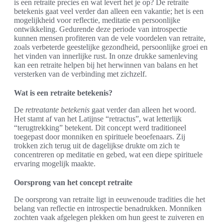
is een retraite precies en wat levert het je op? De retraite
betekenis gaat veel verder dan alleen een vakantie; het is een
mogelijkheid voor reflectie, meditatie en persoonlijke
ontwikkeling. Gedurende deze periode van introspectie
kunnen mensen profiteren van de vele voordelen van retraite,
zoals verbeterde geestelijke gezondheid, persoonlijke groei en
het vinden van innerlijke rust. In onze drukke samenleving
kan een retraite helpen bij het herwinnen van balans en het
versterken van de verbinding met zichzelf.
Wat is een retraite betekenis?
De
retreatante betekenis
gaat verder dan alleen het woord.
Het stamt af van het Latijnse “retractus”, wat letterlijk
“terugtrekking” betekent. Dit concept werd traditioneel
toegepast door monniken en spirituele beoefenaars. Zij
trokken zich terug uit de dagelijkse drukte om zich te
concentreren op meditatie en gebed, wat een diepe spirituele
ervaring mogelijk maakte.
Oorsprong van het concept retraite
De oorsprong van retraite ligt in eeuwenoude tradities die het
belang van reflectie en introspectie benadrukken. Monniken
zochten vaak afgelegen plekken om hun geest te zuiveren en