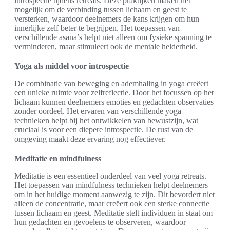
introspectie tijdens retreats. Deze praktijken maken het
mogelijk om de verbinding tussen lichaam en geest te
versterken, waardoor deelnemers de kans krijgen om hun
innerlijke zelf beter te begrijpen. Het toepassen van
verschillende asana’s helpt niet alleen om fysieke spanning te
verminderen, maar stimuleert ook de mentale helderheid.
Yoga als middel voor introspectie
De combinatie van beweging en ademhaling in yoga creëert
een unieke ruimte voor zelfreflectie. Door het focussen op het
lichaam kunnen deelnemers emoties en gedachten observaties
zonder oordeel. Het ervaren van verschillende yoga
technieken helpt bij het ontwikkelen van bewustzijn, wat
cruciaal is voor een diepere introspectie. De rust van de
omgeving maakt deze ervaring nog effectiever.
Meditatie en mindfulness
Meditatie is een essentieel onderdeel van veel yoga retreats.
Het toepassen van mindfulness technieken helpt deelnemers
om in het huidige moment aanwezig te zijn. Dit bevordert niet
alleen de concentratie, maar creëert ook een sterke connectie
tussen lichaam en geest. Meditatie stelt individuen in staat om
hun gedachten en gevoelens te observeren, waardoor