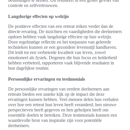
beslissingen te nemen. Dit resulteert in een groter gevoel van
controle en zelfvertrouwen.
Langdurige effecten op welzijn
De positieve effecten van een retreat reiken verder dan de
directe ervaring. De inzichten en vaardigheden die deelnemers
opdoen hebben vaak langdurige effecten op hun welzijn.
Door regelmatige reflectie en het toepassen van geleerde
technieken kunnen ze een gezondere levensstijl handhaven.
Dit leidt tot een verbeterde kwaliteit van leven, zowel
emotioneel als fysiek. Degenen die hun focus en helderheid
hebben verbeterd, rapporteren vaak blijvende resultaten in
hun dagelijkse routine.
Persoonlijke ervaringen en testimonials
De persoonlijke ervaringen van eerdere deelnemers aan
retreats bieden een unieke kijk op de impact die deze
ervaringen kunnen hebben. Veel mensen delen hun verhalen
over hoe een retreat hun leven heeft veranderd, hen nieuwe
perspectieven heeft gegeven en hen geholpen heeft om
essentiële doelen te bereiken. Deze testimonials kunnen een
waardevolle bron van inspiratie zijn voor potentiële
deelnemers.