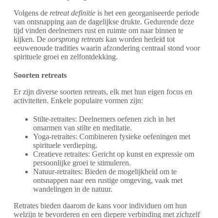
Volgens de
retreat definitie
is het een georganiseerde periode
van ontsnapping aan de dagelijkse drukte. Gedurende deze
tijd vinden deelnemers rust en ruimte om naar binnen te
kijken. De
oorsprong retreats
kan worden herleid tot
eeuwenoude tradities waarin afzondering centraal stond voor
spirituele groei en zelfontdekking.
Soorten retreats
Er zijn diverse soorten retreats, elk met hun eigen focus en
activiteiten. Enkele populaire vormen zijn:
Stilte-retraites: Deelnemers oefenen zich in het
omarmen van stilte en meditatie.
Yoga-retraites: Combineren fysieke oefeningen met
spirituele verdieping.
Creatieve retraites: Gericht op kunst en expressie om
persoonlijke groei te stimuleren.
Natuur-retraites: Bieden de mogelijkheid om te
ontsnappen naar een rustige omgeving, vaak met
wandelingen in de natuur.
Retrates bieden daarom de kans voor individuen om hun
welzijn te bevorderen en een diepere verbinding met zichzelf