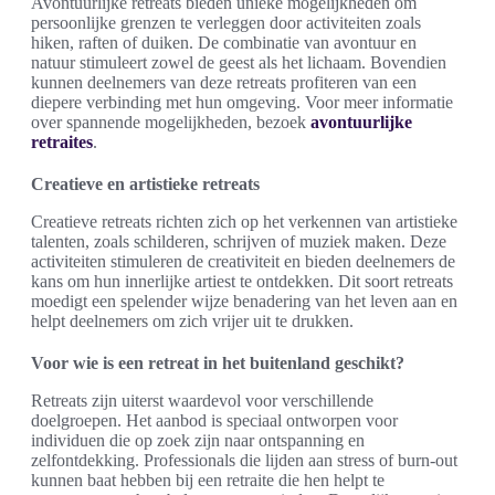
Avontuurlijke retreats bieden unieke mogelijkheden om
persoonlijke grenzen te verleggen door activiteiten zoals
hiken, raften of duiken. De combinatie van avontuur en
natuur stimuleert zowel de geest als het lichaam. Bovendien
kunnen deelnemers van deze retreats profiteren van een
diepere verbinding met hun omgeving. Voor meer informatie
over spannende mogelijkheden, bezoek
avontuurlijke
retraites
.
Creatieve en artistieke retreats
Creatieve retreats richten zich op het verkennen van artistieke
talenten, zoals schilderen, schrijven of muziek maken. Deze
activiteiten stimuleren de creativiteit en bieden deelnemers de
kans om hun innerlijke artiest te ontdekken. Dit soort retreats
moedigt een spelender wijze benadering van het leven aan en
helpt deelnemers om zich vrijer uit te drukken.
Voor wie is een retreat in het buitenland geschikt?
Retreats zijn uiterst waardevol voor verschillende
doelgroepen. Het aanbod is speciaal ontworpen voor
individuen die op zoek zijn naar ontspanning en
zelfontdekking. Professionals die lijden aan stress of burn-out
kunnen baat hebben bij een retraite die hen helpt te