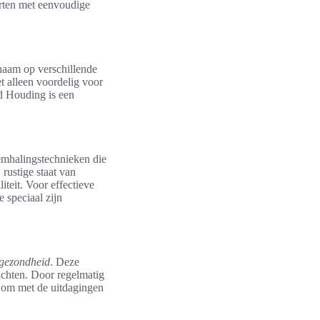
arten met eenvoudige
chaam op verschillende
et alleen voordelig voor
nd Houding is een
emhalingstechnieken die
 rustige staat van
iteit. Voor effectieve
e speciaal zijn
 gezondheid
. Deze
lichten. Door regelmatig
jn om met de uitdagingen