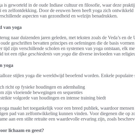
is geworteld in de oude Indiase cultuur en filosofie, waar deze praktijk
oei en zelfontdekking. Door de eeuwen heen heeft yoga zich ontwikkeld
 verschillende aspecten van gezondheid en welzijn benadrukken.
nd van yoga
erug naar duizenden jaren geleden, met teksten zoals de Veda’s en de 
oude geschriften bevatten principes en oefeningen die de basis vormen
er tijd zijn verschillende scholen en systemen van yoga ontstaan, elk me
d tot een rijke
geschiedenis van yoga
die diverse invloeden van religieu
an yoga
r talloze stijlen yoga die wereldwijd beoefend worden. Enkele populaire st
ich richt op fysieke houdingen en ademhaling
m zijn vloeiende bewegingen en sequenties
strikte volgorde van houdingen en intense training biedt
en yoga maakt het toegankelijk voor een breed publiek, waardoor mense
igen pad van zelfontwikkeling kunnen vinden. Voor diegenen die op zoe
ame aan een stilte retraite een waardevolle ervaring zijn, zoals beschre
oor lichaam en geest?