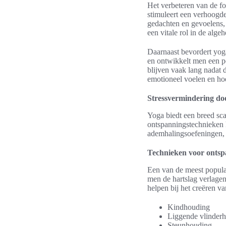
Het verbeteren van de f
stimuleert een verhoogd
gedachten en gevoelens, 
een vitale rol in de alge
Daarnaast bevordert yoga
en ontwikkelt men een po
blijven vaak lang nadat 
emotioneel voelen en ho
Stressvermindering do
Yoga biedt een breed sca
ontspanningstechnieken 
ademhalingsoefeningen, 
Technieken voor onts
Een van de meest popula
men de hartslag verlagen
helpen bij het creëren v
Kindhouding
Liggende vlinder
Steunhouding