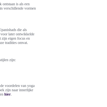
 ontstaan is als een
 in verschillende vormen
Upanishads die als
 voor later ontwikkelde
t zijn eigen focus en
ze tradities omvat.
ijlen zijn:
n de voordelen van yoga
k zijn naar innerlijke
ven
hier
.