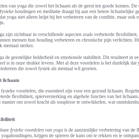
delen van yoga die zowel het lichaam als de geest ten goede komen. De
ysieke houdingen en meditatie draagt bij aan een betere lichamelijke 
at yoga niet alleen helpt bij het verbeteren van de conditie, maar ook 
jn.
 zijn zichtbaar in verschillende aspecten zoals verbeterde flexibiliteit
unnen mensen hun houding verbeteren en chronische pijn verlichten. Hi
ok mentaal sterker.
 de geestelijke helderheid en emotionele stabiliteit. Dit resulteert in e
ieel is in onze drukke levens. Met al deze voordelen is het duidelijk da
 iedereen die zowel fysiek als mentaal wil groeien.
et lichaam
 fysieke voordelen, die essentieel zijn voor een gezond lichaam. Rege
terde flexibiliteit, spierversterking en algehele functies van het lichaa
 manier om zowel kracht als souplesse te ontwikkelen, wat onmiskenba
biliteit
nbare
fysieke voordelen van yoga
is de aanzienlijke verbetering van de fl
 yogahoudingen, krijgen de spieren de kans om te rekken en te ontspanne