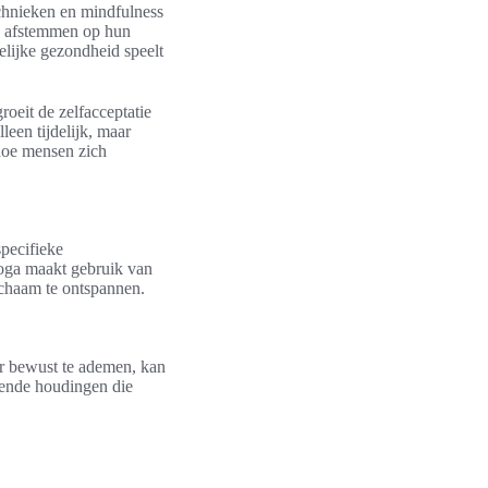
chnieken en mindfulness
en afstemmen op hun
elijke gezondheid speelt
oeit de zelfacceptatie
leen tijdelijk, maar
 hoe mensen zich
specifieke
oga maakt gebruik van
ichaam te ontspannen.
r bewust te ademen, kan
lende houdingen die