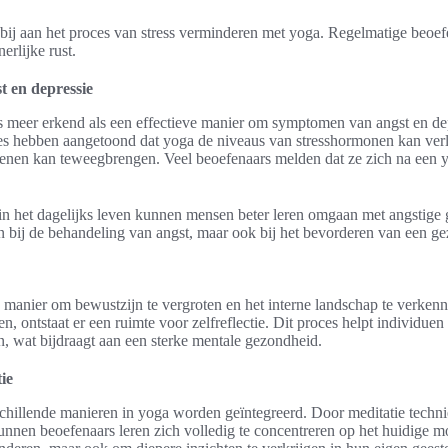
ij aan het proces van stress verminderen met yoga. Regelmatige beoefe
erlijke rust.
t en depressie
s meer erkend als een effectieve manier om symptomen van angst en depr
es hebben aangetoond dat yoga de niveaus van stresshormonen kan verl
senen kan teweegbrengen. Veel beoefenaars melden dat ze zich na een 
 in het dagelijks leven kunnen mensen beter leren omgaan met angstige
en bij de behandeling van angst, maar ook bij het bevorderen van een ge
 manier om bewustzijn te vergroten en het interne landschap te verken
n, ontstaat er een ruimte voor zelfreflectie. Dit proces helpt individu
en, wat bijdraagt aan een sterke mentale gezondheid.
ie
chillende manieren in yoga worden geïntegreerd. Door meditatie techni
kunnen beoefenaars leren zich volledig te concentreren op het huidige m