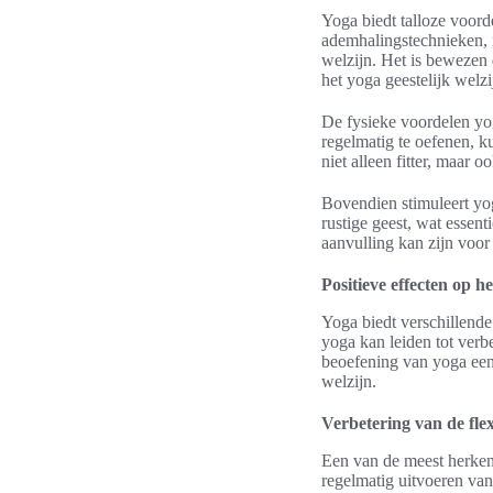
Yoga biedt talloze voor
ademhalingstechnieken, f
welzijn. Het is bewezen d
het yoga geestelijk welzi
De fysieke voordelen yoga
regelmatig te oefenen, k
niet alleen fitter, maar o
Bovendien stimuleert yoga
rustige geest, wat essent
aanvulling kan zijn voor
Positieve effecten op h
Yoga biedt verschillende
yoga kan leiden tot verbe
beoefening van yoga een
welzijn.
Verbetering van de flexi
Een van de meest herke
regelmatig uitvoeren van