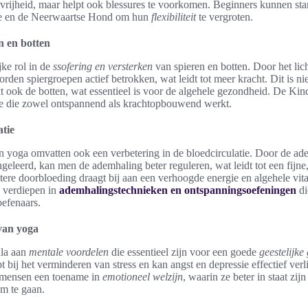
svrijheid, maar helpt ook blessures te voorkomen. Beginners kunnen st
se en de Neerwaartse Hond om hun
flexibiliteit
te vergroten.
n en botten
jke rol in de
ssofering en versterken
van spieren en botten. Door het li
rden spiergroepen actief betrokken, wat leidt tot meer kracht. Dit is ni
kt ook de botten, wat essentieel is voor de algehele gezondheid. De Ki
ie die zowel ontspannend als krachtopbouwend werkt.
tie
n yoga omvatten ook een verbetering in de bloedcirculatie. Door de ad
geleerd, kan men de ademhaling beter reguleren, wat leidt tot een fijne,
ere doorbloeding draagt bij aan een verhoogde energie en algehele vital
 verdiepen in
ademhalingstechnieken en ontspanningsoefeningen
di
efenaars.
van yoga
ala aan
mentale voordelen
die essentieel zijn voor een goede
geestelijke
pt bij het verminderen van stress en kan angst en depressie effectief ver
l mensen een toename in
emotioneel welzijn
, waarin ze beter in staat zi
om te gaan.