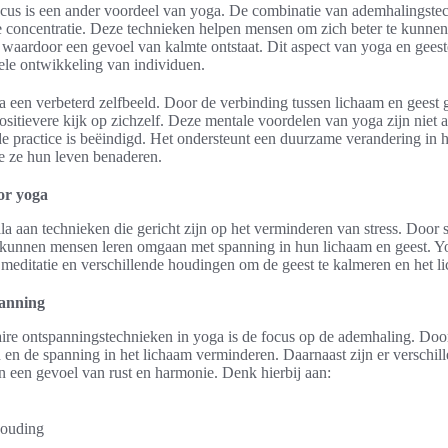
ocus is een ander voordeel van yoga. De combinatie van ademhalingste
e concentratie. Deze technieken helpen mensen om zich beter te kunn
waardoor een gevoel van kalmte ontstaat. Dit aspect van yoga en geest
hele ontwikkeling van individuen.
 een verbeterd zelfbeeld. Door de verbinding tussen lichaam en geest gr
sitievere kijk op zichzelf. Deze mentale voordelen van yoga zijn niet al
de practice is beëindigd. Het ondersteunt een duurzame verandering in
e ze hun leven benaderen.
or yoga
la aan technieken die gericht zijn op het verminderen van stress. Door 
kunnen mensen leren omgaan met spanning in hun lichaam en geest. Y
meditatie en verschillende houdingen om de geest te kalmeren en het l
panning
ire ontspanningstechnieken in yoga is de focus op de ademhaling. Doo
 en de spanning in het lichaam verminderen. Daarnaast zijn er verschil
an een gevoel van rust en harmonie. Denk hierbij aan:
houding