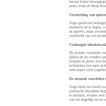
tot een betere beweging
poses zoals de Berg Po
Versterking van spiere
Yoga speelt een belangri
manieren uit te dagen, wo
de spieren, maar verster
voorbeeld van een posit
Verhoogde bloedcircula
De fysieke voordelen va
tijdens de les worden aan
lichaam en geest. Een bet
technieken kan men zich
ontworpen voor yogabeo
De mentale voordelen 
Yoga biedt een breed sc
praktische discipline hel
te oefenen, ervaren vee
van het dagelijks leven 