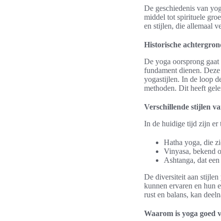
De geschiedenis van yoga 
middel tot spirituele gr
en stijlen, die allemaal
Historische achtergro
De yoga oorsprong gaat t
fundament dienen. Deze 
yogastijlen. In de loop d
methoden. Dit heeft gelei
Verschillende stijlen v
In de huidige tijd zijn e
Hatha yoga, die z
Vinyasa, bekend o
Ashtanga, dat een 
De diversiteit aan stijl
kunnen ervaren en hun e
rust en balans, kan deeln
Waarom is yoga goed v