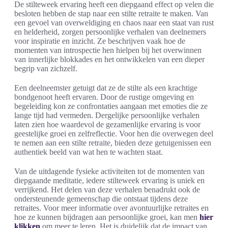
De stilteweek ervaring heeft een diepgaand effect op velen die
besloten hebben de stap naar een stilte retraite te maken. Van
een gevoel van overweldiging en chaos naar een staat van rust
en helderheid, zorgen persoonlijke verhalen van deelnemers
voor inspiratie en inzicht. Ze beschrijven vaak hoe de
momenten van introspectie hen hielpen bij het overwinnen
van innerlijke blokkades en het ontwikkelen van een dieper
begrip van zichzelf.
Een deelneemster getuigt dat ze de stilte als een krachtige
bondgenoot heeft ervaren. Door de rustige omgeving en
begeleiding kon ze confrontaties aangaan met emoties die ze
lange tijd had vermeden. Dergelijke persoonlijke verhalen
laten zien hoe waardevol de gezamenlijke ervaring is voor
geestelijke groei en zelfreflectie. Voor hen die overwegen deel
te nemen aan een stilte retraite, bieden deze getuigenissen een
authentiek beeld van wat hen te wachten staat.
Van de uitdagende fysieke activiteiten tot de momenten van
diepgaande meditatie, iedere stilteweek ervaring is uniek en
verrijkend. Het delen van deze verhalen benadrukt ook de
ondersteunende gemeenschap die ontstaat tijdens deze
retraites. Voor meer informatie over avontuurlijke retraites en
hoe ze kunnen bijdragen aan persoonlijke groei, kan men
hier
klikken
om meer te leren. Het is duidelijk dat de impact van