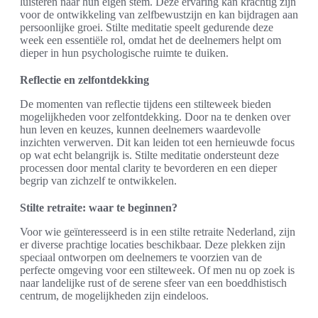
luisteren naar hun eigen stem. Deze ervaring kan krachtig zijn
voor de ontwikkeling van zelfbewustzijn en kan bijdragen aan
persoonlijke groei. Stilte meditatie speelt gedurende deze
week een essentiële rol, omdat het de deelnemers helpt om
dieper in hun psychologische ruimte te duiken.
Reflectie en zelfontdekking
De momenten van reflectie tijdens een stilteweek bieden
mogelijkheden voor zelfontdekking. Door na te denken over
hun leven en keuzes, kunnen deelnemers waardevolle
inzichten verwerven. Dit kan leiden tot een hernieuwde focus
op wat echt belangrijk is. Stilte meditatie ondersteunt deze
processen door mental clarity te bevorderen en een dieper
begrip van zichzelf te ontwikkelen.
Stilte retraite: waar te beginnen?
Voor wie geïnteresseerd is in een stilte retraite Nederland, zijn
er diverse prachtige locaties beschikbaar. Deze plekken zijn
speciaal ontworpen om deelnemers te voorzien van de
perfecte omgeving voor een stilteweek. Of men nu op zoek is
naar landelijke rust of de serene sfeer van een boeddhistisch
centrum, de mogelijkheden zijn eindeloos.