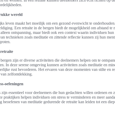
en en wensen. In een retraite kunnen deelnemers zich écht richten op de
ordelijkheden.
drukke wereld
jks leven maakt het moeilijk om een gezond evenwicht te onderhouden. 
diging. Een retraite in de bergen biedt de mogelijkheid om afstand te
 alleen ontspanning, maar biedt ook een context waarin individuen hun 
van technieken zoals meditatie en zittende reflectie kunnen zij hun ment
groten.
 retraite
e bergen zijn er diverse activiteiten die deelnemers helpen om te ontspa
ten. In deze serene omgeving kunnen activiteiten zoals meditatie en mi
erlijke rust bevorderen. Het ervaren van deze momenten van stilte en ref
s van zelfontdekking.
ss-oefeningen
 zijn essentieel voor deelnemers die hun gedachten willen ordenen en 
e praktijken helpen individuen om stress te verminderen en meer aand
 beoefenen van meditatie gedurende de retraite kan leiden tot een diepe