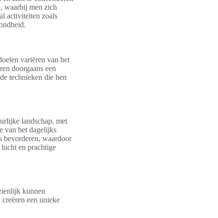
n, waarbij men zich
l activiteiten zoals
zondheid.
doelen variëren van het
aren doorgaans een
nde technieken die hen
urlijke landschap, met
e van het dagelijks
ss bevorderen, waardoor
 lucht en prachtige
zienlijk kunnen
d creëren een unieke