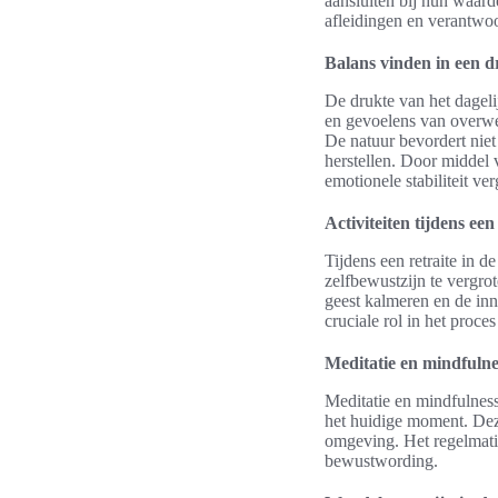
aansluiten bij hun waard
afleidingen en verantwo
Balans vinden in een 
De drukte van het dageli
en gevoelens van overwel
De natuur bevordert niet
herstellen. Door middel 
emotionele stabiliteit ver
Activiteiten tijdens een
Tijdens een retraite in d
zelfbewustzijn te vergro
geest kalmeren en de inn
cruciale rol in het proce
Meditatie en mindfulne
Meditatie en mindfulness
het huidige moment. Dez
omgeving. Het regelmatig
bewustwording.