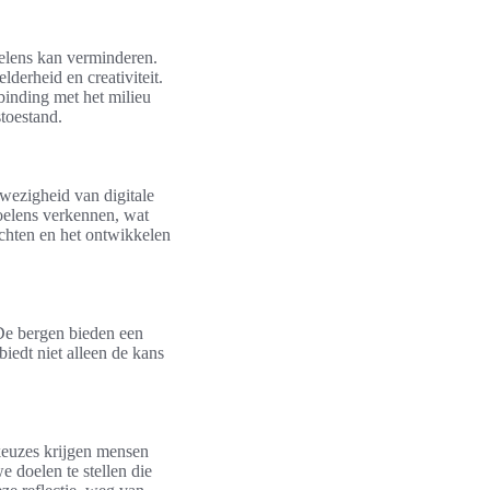
oelens kan verminderen.
derheid en creativiteit.
binding met het milieu
toestand.
afwezigheid van digitale
oelens verkennen, wat
zichten en het ontwikkelen
 De bergen bieden een
iedt niet alleen de kans
nskeuzes krijgen mensen
 doelen te stellen die