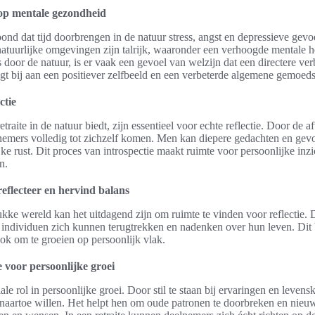
op mentale gezondheid
nd dat tijd doorbrengen in de natuur stress, angst en depressieve gev
tuurlijke omgevingen zijn talrijk, waaronder een verhoogde mentale hel
oor de natuur, is er vaak een gevoel van welzijn dat een directere ver
gt bij aan een positiever zelfbeeld en een verbeterde algemene gemoeds
ctie
retraite in de natuur biedt, zijn essentieel voor echte reflectie. Door de 
nemers volledig tot zichzelf komen. Men kan diepere gedachten en gev
jke rust. Dit proces van introspectie maakt ruimte voor persoonlijke in
n.
reflecteer en hervind balans
ukke wereld kan het uitdagend zijn om ruimte te vinden voor reflectie.
ndividuen zich kunnen terugtrekken en nadenken over hun leven. Dit b
ook om te groeien op persoonlijk vlak.
e voor persoonlijke groei
iale rol in persoonlijke groei. Door stil te staan bij ervaringen en leve
naartoe willen. Het helpt hen om oude patronen te doorbreken en nieuwe