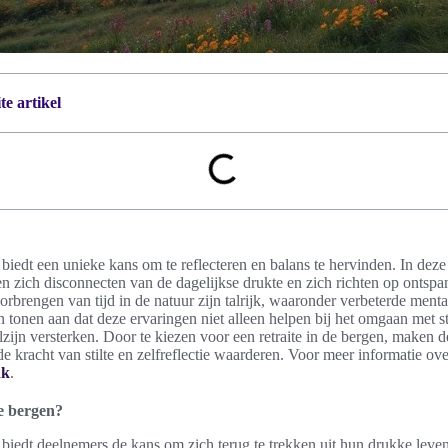
e artikel
 biedt een unieke kans om te reflecteren en balans te hervinden. In deze
zich disconnecten van de dagelijkse drukte en zich richten op ontspa
rbrengen van tijd in de natuur zijn talrijk, waaronder verbeterde ment
n tonen aan dat deze ervaringen niet alleen helpen bij het omgaan met s
lzijn versterken. Door te kiezen voor een retraite in de bergen, maken 
de kracht van stilte en zelfreflectie waarderen. Voor meer informatie over
nk
.
de bergen?
n biedt deelnemers de kans om zich terug te trekken uit hun drukke leven