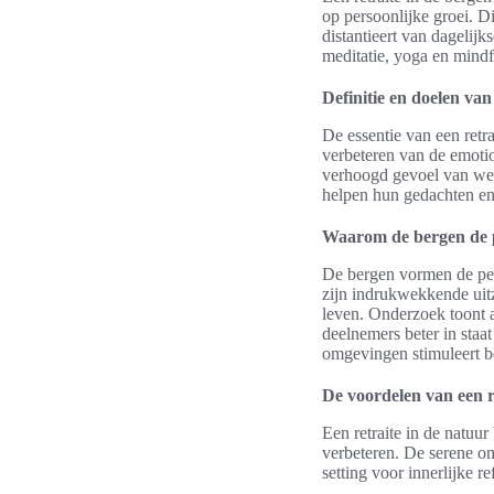
op persoonlijke groei. Di
distantieert van dagelijk
meditatie, yoga en mindf
Definitie en doelen van
De essentie van een retr
verbeteren van de emotio
verhoogd gevoel van welz
helpen hun gedachten en 
Waarom de bergen de pe
De bergen vormen de per
zijn indrukwekkende uitzi
leven. Onderzoek toont 
deelnemers beter in staat
omgevingen stimuleert b
De voordelen van een r
Een retraite in de natuu
verbeteren. De serene om
setting voor innerlijke re