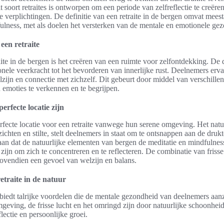
t soort retraites is ontworpen om een periode van zelfreflectie te creëre
se verplichtingen. De definitie van een retraite in de bergen omvat meesta
ulness, met als doelen het versterken van de mentale en emotionele ge
 een retraite
aite in de bergen is het creëren van een ruimte voor zelfontdekking. De 
nele veerkracht tot het bevorderen van innerlijke rust. Deelnemers erv
ijn en connectie met zichzelf. Dit gebeurt door middel van verschille
emoties te verkennen en te begrijpen.
rfecte locatie zijn
fecte locatie voor een retraite vanwege hun serene omgeving. Het natu
chten en stilte, stelt deelnemers in staat om te ontsnappen aan de drukt
aan dat de natuurlijke elementen van bergen de meditatie en mindfulne
 zijn om zich te concentreren en te reflecteren. De combinatie van frisse
ovendien een gevoel van welzijn en balans.
etraite in de natuur
r biedt talrijke voordelen die de mentale gezondheid van deelnemers aan
geving, de frisse lucht en het omringd zijn door natuurlijke schoonhei
flectie en persoonlijke groei.