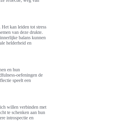
ze reflectie, weg van
Het kan leiden tot stress
 nemen van deze drukte.
innerlijke balans kunnen
ale helderheid en
nnen en hun
ndfulness-oefeningen de
lectie speelt een
zich willen verbinden met
acht te schenken aan hun
re introspectie en