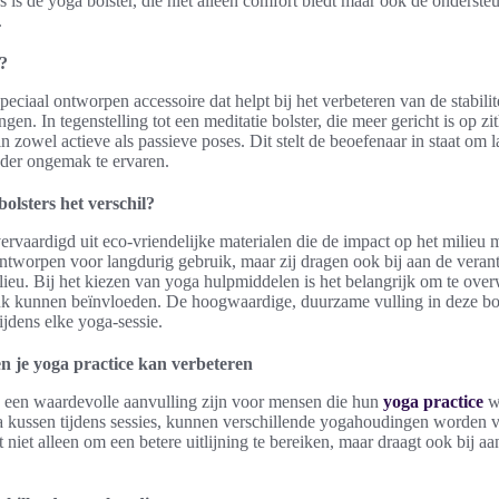
 is de yoga bolster, die niet alleen comfort biedt maar ook de onderste
.
r?
peciaal ontworpen accessoire dat helpt bij het verbeteren van de stabilit
en. In tegenstelling tot een meditatie bolster, die meer gericht is op z
in zowel actieve als passieve poses. Dit stelt de beoefenaar in staat om 
nder ongemak te ervaren.
lsters het verschil?
ervaardigd uit eco-vriendelijke materialen die de impact op het milieu
n ontworpen voor langdurig gebruik, maar zij dragen ook bij aan de vera
ilieu. Bij het kiezen van yoga hulpmiddelen is het belangrijk om te ov
uk kunnen beïnvloeden. De hoogwaardige, duurzame vulling in deze bol
ijdens elke yoga-sessie.
n je yoga practice kan verbeteren
 een waardevolle aanvulling zijn voor mensen die hun
yoga practice
wi
a kussen tijdens sessies, kunnen verschillende yogahoudingen worden v
 niet alleen om een betere uitlijning te bereiken, maar draagt ook bij a