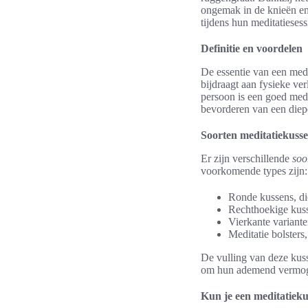
ongemak in de knieën en
tijdens hun meditatiesess
Definitie en voordelen
De essentie van een medit
bijdraagt aan fysieke ve
persoon is een goed medi
bevorderen van een diepe
Soorten meditatiekuss
Er zijn verschillende
soo
voorkomende types zijn:
Ronde kussens, die
Rechthoekige kuss
Vierkante varianten
Meditatie bolsters
De vulling van deze kus
om hun ademend vermogen
Kun je een meditatiek