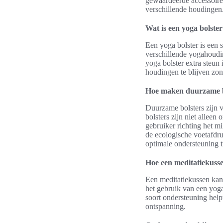
gewaardeerde accessoires
verschillende houdingen
Wat is een yoga bolste
Een yoga bolster is een s
verschillende yogahouding
yoga bolster extra steun 
houdingen te blijven zo
Hoe maken duurzame bo
Duurzame bolsters zijn v
bolsters zijn niet allee
gebruiker richting het m
de ecologische voetafdr
optimale ondersteuning t
Hoe een meditatiekusse
Een meditatiekussen kan
het gebruik van een yog
soort ondersteuning helpt
ontspanning.