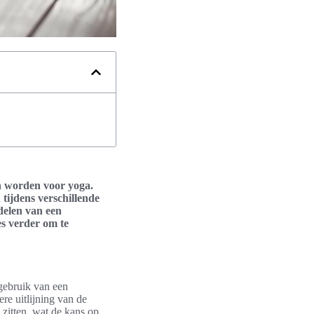
an worden voor yoga.
tijdens verschillende
delen van een
es verder om te
 gebruik van een
re uitlijning van de
zitten, wat de kans op