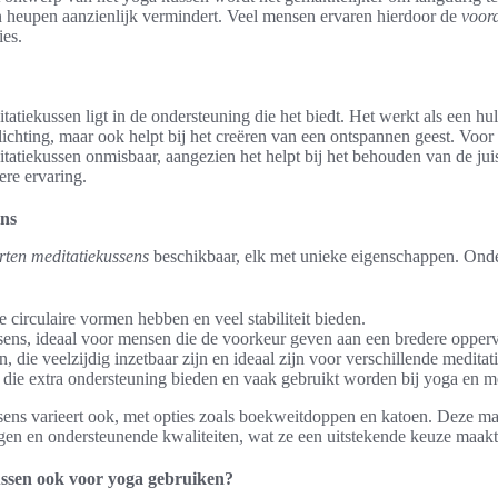
 heupen aanzienlijk vermindert. Veel mensen ervaren hierdoor de
voor
ies.
atiekussen ligt in de ondersteuning die het biedt. Het werkt als een hul
rlichting, maar ook helpt bij het creëren van een ontspannen geest. Voo
tatiekussen onmisbaar, aangezien het helpt bij het behouden van de jui
re ervaring.
ens
rten meditatiekussens
beschikbaar, elk met unieke eigenschappen. Ond
 circulaire vormen hebben en veel stabiliteit bieden.
ens, ideaal voor mensen die de voorkeur geven aan een bredere opperv
, die veelzijdig inzetbaar zijn en ideaal zijn voor verschillende meditati
, die extra ondersteuning bieden en vaak gebruikt worden bij yoga en m
sens varieert ook, met opties zoals boekweitdoppen en katoen. Deze ma
 en ondersteunende kwaliteiten, wat ze een uitstekende keuze maakt
ussen ook voor yoga gebruiken?