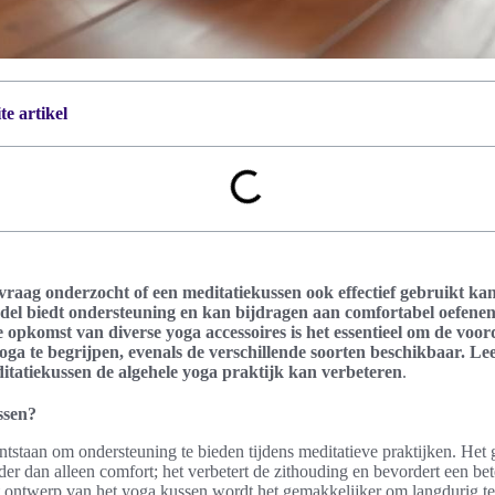
e artikel
e vraag onderzocht of een meditatiekussen ook effectief gebruikt k
ddel biedt ondersteuning en kan bijdragen aan comfortabel oefenen 
opkomst van diverse yoga accessoires is het essentieel om de voor
oga te begrijpen, evenals de verschillende soorten beschikbaar. Le
tatiekussen de algehele yoga praktijk kan verbeteren
.
ssen?
ntstaan om ondersteuning te bieden tijdens meditatieve praktijken. Het
er dan alleen comfort; het verbetert de zithouding en bevordert een bete
 ontwerp van het yoga kussen wordt het gemakkelijker om langdurig te 