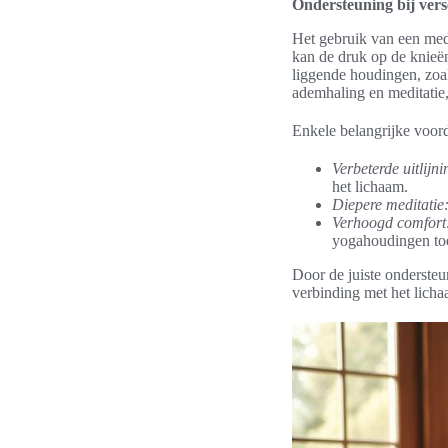
Ondersteuning bij ver
Het gebruik van een med
kan de druk op de knieën
liggende houdingen, zoal
ademhaling en meditatie
Enkele belangrijke voord
Verbeterde uitlijni
het lichaam.
Diepere meditatie
Verhoogd comfort
yogahoudingen to
Door de juiste ondersteu
verbinding met het licha