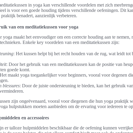
meditatiekussen in yoga kan verschillende voordelen met zich meebreng
ieel is voor een goede houding tijdens verschillende oefeningen. Dit k
praktijk benadert, aanzienlijk verbeteren.
ruik van een meditatiekussen voor yoga
r yoga maakt het eenvoudiger om een correcte houding aan te nemen, 
etechnieken. Enkele key voordelen van een meditatiekussen zijn:
teuning
: Het kussen helpt bij het recht houden van de rug, wat leidt tot
teit
: Door het gebruik van een meditatiekussen kan de positie van heup
t ten goede komt.
 Het maakt yoga toegankelijker voor beginners, vooral voor degenen d
ngen.
 blessures
: Door de juiste ondersteuning te bieden, kan het gebruik va
 verminderen.
ssen zijn ongeëvenaard, vooral voor diegenen die hun yoga praktijk wi
 yoga hulpstukken moeten aanbieden om de ervaring voor iedereen te op
pmiddelen en accessoires
jn er talloze hulpmiddelen beschikbaar die de oefening kunnen verrijk