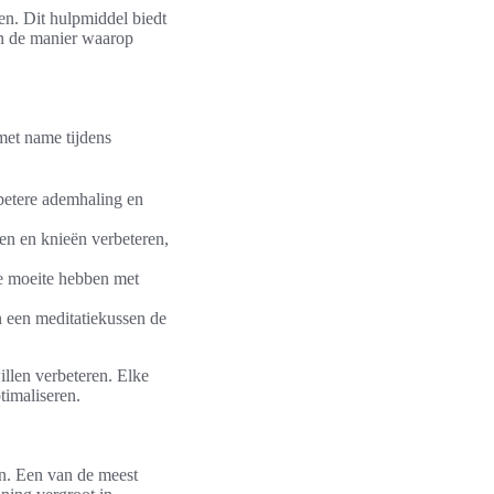
en. Dit hulpmiddel biedt
an de manier waarop
met name tijdens
 betere ademhaling en
en en knieën verbeteren,
ie moeite hebben met
n een meditatiekussen de
llen verbeteren. Elke
timaliseren.
en. Een van de meest