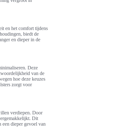
uning vergroot in
eit en het comfort tijdens
ithoudingen, biedt de
langer en dieper in de
 minimaliseren. Deze
ntwoordelijkheid van de
erwegen hoe deze keuzes
sters zorgt voor
llen verdiepen. Door
ergemakkelijkt. Dit
an een dieper gevoel van