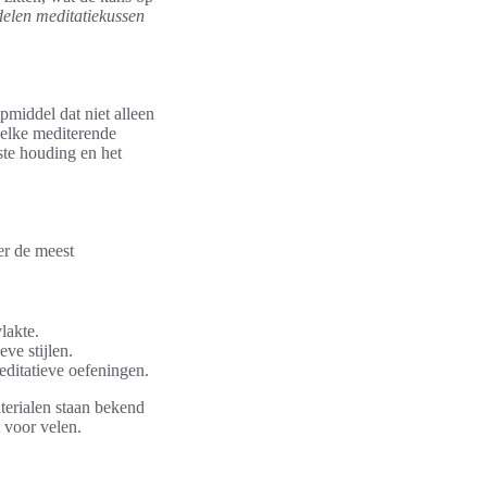
delen meditatiekussen
pmiddel dat niet alleen
r elke mediterende
ste houding en het
er de meest
lakte.
eve stijlen.
editatieve oefeningen.
terialen staan bekend
 voor velen.