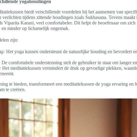
schillende yogahoudingen
itatiekussen biedt verschillende voordelen bij het aannemen van speci
 verlichten tijdens zittende houdingen zoals Sukhasana. Tevens maakt
s Viparita Karani, veel comfortabeler. Dit helpt de beoefenaar om zich
, en minder op lichamelijk ongemak.
elen zijn:
ng:
Het yoga kussen ondersteunt de natuurlijke houding en bevordert een
:
De comfortabele ondersteuning stelt de gebruiker in staat om langer en
:
Het meditatiekussen vermindert de druk op gevoelige plekken, waard
eneemt.
ning te bieden, transformeert een meditatiekussen de yoga ervaring en h
am te creëren.