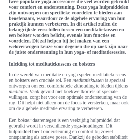
twee populaire yoga accessoires die veel worden gebruikt
voor comfort en ondersteuning. Deze yoga hulpmiddelen
zijn ontworpen om specifieke voordelen te bieden aan
beoefenaars, waardoor ze de algehele ervaring van hun
praktijk kunnen verbeteren. In dit artikel zullen de
belangrijkste verschillen tussen een meditatiekussen en
een bolster worden belicht, evenals hun functies en
voordelen. Dit zal helpen bij het maken van een
weloverwogen keuze voor degenen die op zoek zijn naar
de juiste ondersteuning in hun yoga- of meditatiesessies.
Inleiding tot meditatiekussens en bolsters
In de wereld van meditatie en yoga spelen meditatiekussens
en bolsters een cruciale rol. Een
meditatiekussen
is speciaal
ontworpen om een comfortabele zithouding te bieden tijdens
meditatie
. Vaak gevuld met boekweitkorrels of speciale
vullingen, zorgt het voor een optimale ondersteuning van de
rug. Dit helpt niet alleen om de focus te versterken, maar ook
om de algehele meditatie-ervaring te verbeteren.
Een
bolster
daarentegen is een veelzijdig hulpmiddel dat
gebruikt wordt in verschillende yoga-houdingen. Dit
hulpmiddel biedt ondersteuning en comfort bij zowel
ontspanning als actieve poses. Dankzij de geboden stabiliteit