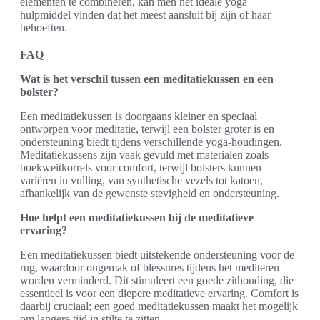
elementen te combineren, kan men het ideale yoga
hulpmiddel vinden dat het meest aansluit bij zijn of haar
behoeften.
FAQ
Wat is het verschil tussen een meditatiekussen en een
bolster?
Een meditatiekussen is doorgaans kleiner en speciaal
ontworpen voor meditatie, terwijl een bolster groter is en
ondersteuning biedt tijdens verschillende yoga-houdingen.
Meditatiekussens zijn vaak gevuld met materialen zoals
boekweitkorrels voor comfort, terwijl bolsters kunnen
variëren in vulling, van synthetische vezels tot katoen,
afhankelijk van de gewenste stevigheid en ondersteuning.
Hoe helpt een meditatiekussen bij de meditatieve
ervaring?
Een meditatiekussen biedt uitstekende ondersteuning voor de
rug, waardoor ongemak of blessures tijdens het mediteren
worden verminderd. Dit stimuleert een goede zithouding, die
essentieel is voor een diepere meditatieve ervaring. Comfort is
daarbij cruciaal; een goed meditatiekussen maakt het mogelijk
om langere tijd in stilte te zitten.