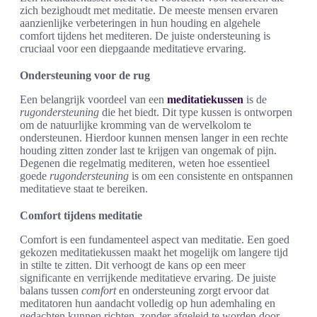
zich bezighoudt met meditatie. De meeste mensen ervaren
aanzienlijke verbeteringen in hun houding en algehele
comfort tijdens het mediteren. De juiste ondersteuning is
cruciaal voor een diepgaande meditatieve ervaring.
Ondersteuning voor de rug
Een belangrijk voordeel van een
meditatiekussen
is de
rugondersteuning
die het biedt. Dit type kussen is ontworpen
om de natuurlijke kromming van de wervelkolom te
ondersteunen. Hierdoor kunnen mensen langer in een rechte
houding zitten zonder last te krijgen van ongemak of pijn.
Degenen die regelmatig mediteren, weten hoe essentieel
goede
rugondersteuning
is om een consistente en ontspannen
meditatieve staat te bereiken.
Comfort tijdens meditatie
Comfort is een fundamenteel aspect van meditatie. Een goed
gekozen meditatiekussen maakt het mogelijk om langere tijd
in stilte te zitten. Dit verhoogt de kans op een meer
significante en verrijkende meditatieve ervaring. De juiste
balans tussen
comfort
en ondersteuning zorgt ervoor dat
meditatoren hun aandacht volledig op hun ademhaling en
gedachten kunnen richten, zonder afgeleid te worden door