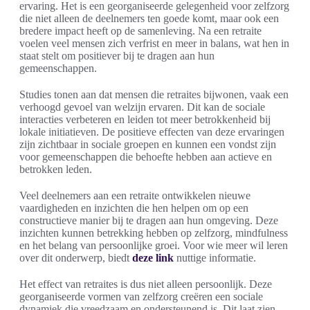
ervaring. Het is een georganiseerde gelegenheid voor zelfzorg
die niet alleen de deelnemers ten goede komt, maar ook een
bredere impact heeft op de samenleving. Na een retraite
voelen veel mensen zich verfrist en meer in balans, wat hen in
staat stelt om positiever bij te dragen aan hun
gemeenschappen.
Studies tonen aan dat mensen die retraites bijwonen, vaak een
verhoogd gevoel van welzijn ervaren. Dit kan de sociale
interacties verbeteren en leiden tot meer betrokkenheid bij
lokale initiatieven. De positieve effecten van deze ervaringen
zijn zichtbaar in sociale groepen en kunnen een vondst zijn
voor gemeenschappen die behoefte hebben aan actieve en
betrokken leden.
Veel deelnemers aan een retraite ontwikkelen nieuwe
vaardigheden en inzichten die hen helpen om op een
constructieve manier bij te dragen aan hun omgeving. Deze
inzichten kunnen betrekking hebben op zelfzorg, mindfulness
en het belang van persoonlijke groei. Voor wie meer wil leren
over dit onderwerp, biedt
deze link
nuttige informatie.
Het effect van retraites is dus niet alleen persoonlijk. Deze
georganiseerde vormen van zelfzorg creëren een sociale
dynamiek die vreedzaam en ondersteunend is. Dit laat zien