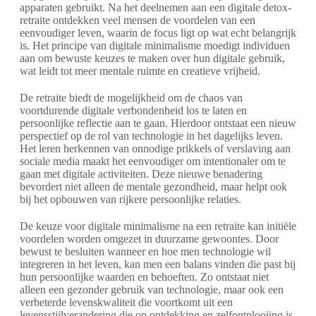
apparaten gebruikt. Na het deelnemen aan een digitale detox-
retraite ontdekken veel mensen de voordelen van een
eenvoudiger leven, waarin de focus ligt op wat echt belangrijk
is. Het principe van digitale minimalisme moedigt individuen
aan om bewuste keuzes te maken over hun digitale gebruik,
wat leidt tot meer mentale ruimte en creatieve vrijheid.
De retraite biedt de mogelijkheid om de chaos van
voortdurende digitale verbondenheid los te laten en
persoonlijke reflectie aan te gaan. Hierdoor ontstaat een nieuw
perspectief op de rol van technologie in het dagelijks leven.
Het leren herkennen van onnodige prikkels of verslaving aan
sociale media maakt het eenvoudiger om intentionaler om te
gaan met digitale activiteiten. Deze nieuwe benadering
bevordert niet alleen de mentale gezondheid, maar helpt ook
bij het opbouwen van rijkere persoonlijke relaties.
De keuze voor digitale minimalisme na een retraite kan initiële
voordelen worden omgezet in duurzame gewoontes. Door
bewust te besluiten wanneer en hoe men technologie wil
integreren in het leven, kan men een balans vinden die past bij
hun persoonlijke waarden en behoeften. Zo ontstaat niet
alleen een gezonder gebruik van technologie, maar ook een
verbeterde levenskwaliteit die voortkomt uit een
levensstijlverandering die op ontdekking en zelfontplooiing is