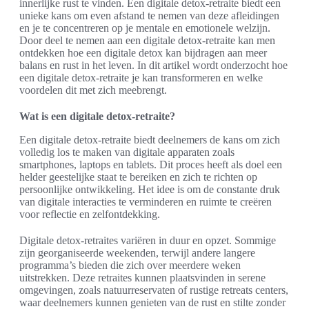
innerlijke rust te vinden. Een digitale detox-retraite biedt een
unieke kans om even afstand te nemen van deze afleidingen
en je te concentreren op je mentale en emotionele welzijn.
Door deel te nemen aan een digitale detox-retraite kan men
ontdekken hoe een digitale detox kan bijdragen aan meer
balans en rust in het leven. In dit artikel wordt onderzocht hoe
een digitale detox-retraite je kan transformeren en welke
voordelen dit met zich meebrengt.
Wat is een digitale detox-retraite?
Een digitale detox-retraite biedt deelnemers de kans om zich
volledig los te maken van digitale apparaten zoals
smartphones, laptops en tablets. Dit proces heeft als doel een
helder geestelijke staat te bereiken en zich te richten op
persoonlijke ontwikkeling. Het idee is om de constante druk
van digitale interacties te verminderen en ruimte te creëren
voor reflectie en zelfontdekking.
Digitale detox-retraites variëren in duur en opzet. Sommige
zijn georganiseerde weekenden, terwijl andere langere
programma’s bieden die zich over meerdere weken
uitstrekken. Deze retraites kunnen plaatsvinden in serene
omgevingen, zoals natuurreservaten of rustige retreats centers,
waar deelnemers kunnen genieten van de rust en stilte zonder