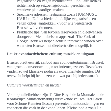
vegetarische en vegan menukaarten. Populaire keuzes
richten zich op seizoensgebonden gerechten en
creatieve plantaardige smaken.
Specifieke adressen: restaurants zoals HUMMUS x
HARI en Dolma bieden duidelijke vegetarische en
vegan opties, aantrekkelijk voor wie vegetarisch
Brussel wil verkennen.
Praktische tips: van tevoren reserveren en dieetwensen
doorgeven. Menulabels en apps zoals The Fork of
Google Reviews helpen actuele informatie vinden over
waar eten Brussel met dieetrestricties mogelijk is.
Leuke avondactiviteiten: cultuur, muziek en uitgaan
Brussel biedt een rijk aanbod aan avondentertainment Brussel,
van grote operavoorstellingen tot intieme jazzsets. Bezoekers
vinden zowel klassieke podia als experimentele ruimtes. Dit
overzicht helpt bij het kiezen van wat past bij ieders smaak.
Culturele voorstellingen en theater
Voor operaliefhebbers zijn Théâtre Royal de la Monnaie en de
Koninklijke Muntschouwburg uitstekende keuzes. Het Paleis
voor Schone Kunsten (Bozar) presenteert tentoonstellingen en
concerten die vaak in de avond lopen. Kleine podia zoals La