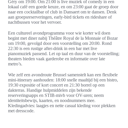
Géry om 19:00. Om 21:00 is live muziek of comedy in een
lokaal café een goede keuze, en om 23:00 gaat de groep door
naar een cocktailbar of club in Dansaert om te dansen. Denk
aan groepsreserveringen, early-bird tickets en rideshare of
nachtbussen voor het vervoer.
Een cultureel avondprogramma voor wie korter wil doen
begint met diner nabij Théâtre Royal de la Monnaie of Bozar
om 19:00, gevolgd door een voorstelling om 20:00. Rond
22:30 is een rustige after-drink in een bar met live
pianomuziek passend. Let op taal en duur van de voorstelling;
theaters bieden vaak garderobe en informatie over late
metro’s.
Wie zelf een avondroute Brussel samenstelt kan een flexibele
mini-itinerary aanhouden: 18:00 snelle maaltijd bij een bistro,
19:30 expositie of kort concert en 21:30 borrel op een
dakterras. Handige hulpmiddelen zijn bekende
reserveringsapps en STIB-mivb voor OV-uren; neem
identiteitsbewijs, kaarten, en noodnummers mee.
Kledingadvies: laagjes en nette casual kleding voor plekken
met dresscode.