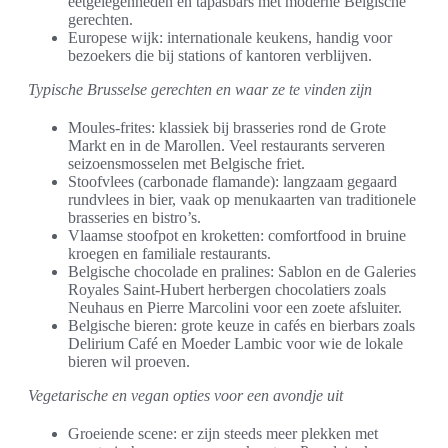
eetgelegenheden en tapasbars met moderne Belgische
gerechten.
Europese wijk: internationale keukens, handig voor
bezoekers die bij stations of kantoren verblijven.
Typische Brusselse gerechten en waar ze te vinden zijn
Moules-frites: klassiek bij brasseries rond de Grote
Markt en in de Marollen. Veel restaurants serveren
seizoensmosselen met Belgische friet.
Stoofvlees (carbonade flamande): langzaam gegaard
rundvlees in bier, vaak op menukaarten van traditionele
brasseries en bistro’s.
Vlaamse stoofpot en kroketten: comfortfood in bruine
kroegen en familiale restaurants.
Belgische chocolade en pralines: Sablon en de Galeries
Royales Saint-Hubert herbergen chocolatiers zoals
Neuhaus en Pierre Marcolini voor een zoete afsluiter.
Belgische bieren: grote keuze in cafés en bierbars zoals
Delirium Café en Moeder Lambic voor wie de lokale
bieren wil proeven.
Vegetarische en vegan opties voor een avondje uit
Groeiende scene: er zijn steeds meer plekken met