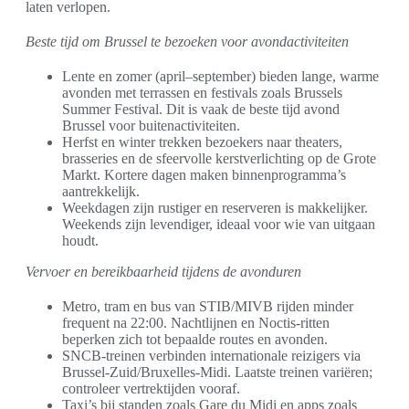
laten verlopen.
Beste tijd om Brussel te bezoeken voor avondactiviteiten
Lente en zomer (april–september) bieden lange, warme
avonden met terrassen en festivals zoals Brussels
Summer Festival. Dit is vaak de beste tijd avond
Brussel voor buitenactiviteiten.
Herfst en winter trekken bezoekers naar theaters,
brasseries en de sfeervolle kerstverlichting op de Grote
Markt. Kortere dagen maken binnenprogramma’s
aantrekkelijk.
Weekdagen zijn rustiger en reserveren is makkelijker.
Weekends zijn levendiger, ideaal voor wie van uitgaan
houdt.
Vervoer en bereikbaarheid tijdens de avonduren
Metro, tram en bus van STIB/MIVB rijden minder
frequent na 22:00. Nachtlijnen en Noctis-ritten
beperken zich tot bepaalde routes en avonden.
SNCB-treinen verbinden internationale reizigers via
Brussel-Zuid/Bruxelles-Midi. Laatste treinen variëren;
controleer vertrektijden vooraf.
Taxi’s bij standen zoals Gare du Midi en apps zoals