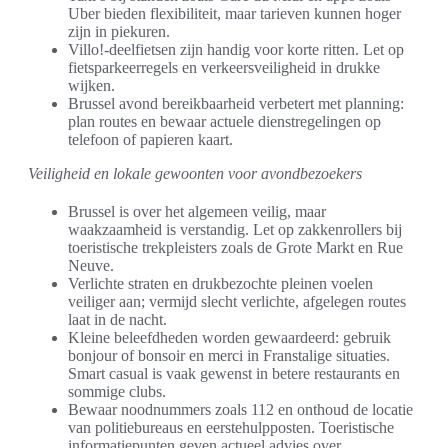
Uber bieden flexibiliteit, maar tarieven kunnen hoger
zijn in piekuren.
Villo!-deelfietsen zijn handig voor korte ritten. Let op
fietsparkeerregels en verkeersveiligheid in drukke
wijken.
Brussel avond bereikbaarheid verbetert met planning:
plan routes en bewaar actuele dienstregelingen op
telefoon of papieren kaart.
Veiligheid en lokale gewoonten voor avondbezoekers
Brussel is over het algemeen veilig, maar
waakzaamheid is verstandig. Let op zakkenrollers bij
toeristische trekpleisters zoals de Grote Markt en Rue
Neuve.
Verlichte straten en drukbezochte pleinen voelen
veiliger aan; vermijd slecht verlichte, afgelegen routes
laat in de nacht.
Kleine beleefdheden worden gewaardeerd: gebruik
bonjour of bonsoir en merci in Franstalige situaties.
Smart casual is vaak gewenst in betere restaurants en
sommige clubs.
Bewaar noodnummers zoals 112 en onthoud de locatie
van politiebureaus en eerstehulpposten. Toeristische
informatiepunten geven actueel advies over