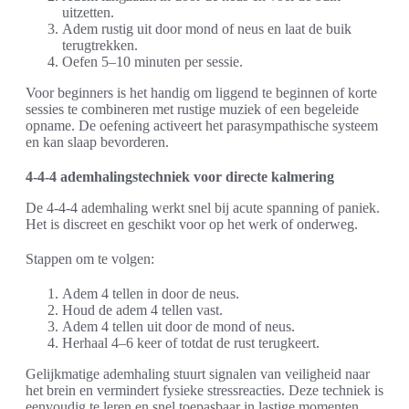
uitzetten.
Adem rustig uit door mond of neus en laat de buik
terugtrekken.
Oefen 5–10 minuten per sessie.
Voor beginners is het handig om liggend te beginnen of korte
sessies te combineren met rustige muziek of een begeleide
opname. De oefening activeert het parasympathische systeem
en kan slaap bevorderen.
4-4-4 ademhalingstechniek voor directe kalmering
De 4-4-4 ademhaling werkt snel bij acute spanning of paniek.
Het is discreet en geschikt voor op het werk of onderweg.
Stappen om te volgen:
Adem 4 tellen in door de neus.
Houd de adem 4 tellen vast.
Adem 4 tellen uit door de mond of neus.
Herhaal 4–6 keer of totdat de rust terugkeert.
Gelijkmatige ademhaling stuurt signalen van veiligheid naar
het brein en vermindert fysieke stressreacties. Deze techniek is
eenvoudig te leren en snel toepasbaar in lastige momenten.