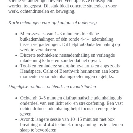
Kleine veranderingen leveren veel op als ze consequent
worden toegepast. Dit stuk biedt concrete strategieën voor
werk, ochtendrituelen en beweging.
Korte oefeningen voor op kantoor of onderweg
Micro-sessies van 1–3 minuten: drie diepe
buikademhalingen of één ronde 4-4-4 ademhaling
tussen vergaderingen. Dit helpt \u00adademhaling op
werk te verankeren.
Discrete technieken: neusademhaling en verlengde
uitademing kalmeren zonder dat het opvalt.
Tools en reminders: smartphone-alarms en apps zoals
Headspace, Calm of Breathwrk herinneren aan korte
momenten voor ademhalingsoefeningen dagelijks.
Dagelijkse routines: ochtend- en avondrituelen
Ochtend: 3–5 minuten diafragmatische ademhaling als
onderdeel van een licht rek- en strekoefening. Een vast
ochtendritueel ademhaling helpt focus en energie te
geven.
Avond: langere sessie van 10–15 minuten met box
breathing of 4-4-4 techniek om spanning los te laten en
slaap te bevorderen.