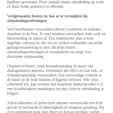
haalbare gewoonte. Deze aanpak maakt ademhaling op werk
en thuis beide praktisch en effectief.
Veelgemaakte fouten en hoe ze te vermijden bij
ademhalingsoefeningen
Veel beoefenaars verwachten directe wonderen en schieten
daardoor in de fout. Te snel resultaat verwachten leidt vaak tot
teleurstelling en haken af. Een realistischer plan is kort
dagelijks oefenen en vier tot zes weken volhouden om echte
gedragsverandering te zien; dit helpt fouten
ademhalingsoefeningen te verminderen en zorgt voor
duurzame ontspanning.
Onjuiste techniek, zoals borstademhaling in plaats van
diafragmatisch ademen, vermindert het effect en kan nek- of
schouderspanning veroorzaken. Een eenvoudige controle is
de hand op de buik houden of liggend oefenen. Wie extra
zekerheid wil, kan werken met begeleide instructievideo’s of
een fysiotherapeut raadplegen om tips correcte ademhaling te
krijgen.
Adem inhouden of geforceerd ademen veroorzaakt een licht
gevoel in het hoofd of duizeligheid en vergroot spanning. Bij
zo’n symptoom stopt men direct en hervat normale, zachte