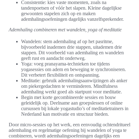
Consistentie: kies vaste momenten, zoals na
tandenpoetsen of vóór het slapen. Kleine dagelijkse
gewoonten stapelen zich op en maken
ademhalingsoefeningen dagelijks vanzelfsprekender.
Ademhaling combineren met wandelen, yoga of meditatie
Wandelen: stem ademhaling af op het pasritme,
bijvoorbeeld inademen drie stappen, uitademen drie
stappen. Dit voorbeeld van ademhaling en wandelen
geeft rust en aandacht onderweg.
Yoga: voeg pranayama-technieken toe tijdens
yogasessies om adem en beweging te synchroniseren.
Dit verbetert flexibiliteit en ontspanning.
Meditatie: gebruik ademhalingsaanwijzingen als anker
om piekergedachten te verminderen. Mindfulness
ademhaling werkt goed als startpunt voor meditatie.
Begin met korte gecombineerde sessies en bouw
geleidelijk op. Deelname aan groepslessen of online
cursussen bij lokale yogastudio’s of meditatietrainers in
Nederland kan motivatie en structuur bieden.
Door micro-sessies op het werk, een eenvoudig ochtendritueel
ademhaling en regelmatige oefening bij wandelen of yoga te
combineren, wordt ademhalingsoefeningen dagelijks een