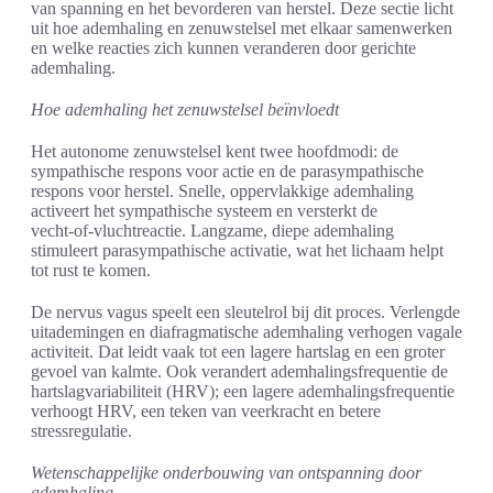
van spanning en het bevorderen van herstel. Deze sectie licht
uit hoe ademhaling en zenuwstelsel met elkaar samenwerken
en welke reacties zich kunnen veranderen door gerichte
ademhaling.
Hoe ademhaling het zenuwstelsel beïnvloedt
Het autonome zenuwstelsel kent twee hoofdmodi: de
sympathische respons voor actie en de parasympathische
respons voor herstel. Snelle, oppervlakkige ademhaling
activeert het sympathische systeem en versterkt de
vecht‑of‑vluchtreactie. Langzame, diepe ademhaling
stimuleert parasympathische activatie, wat het lichaam helpt
tot rust te komen.
De nervus vagus speelt een sleutelrol bij dit proces. Verlengde
uitademingen en diafragmatische ademhaling verhogen vagale
activiteit. Dat leidt vaak tot een lagere hartslag en een groter
gevoel van kalmte. Ook verandert ademhalingsfrequentie de
hartslagvariabiliteit (HRV); een lagere ademhalingsfrequentie
verhoogt HRV, een teken van veerkracht en betere
stressregulatie.
Wetenschappelijke onderbouwing van ontspanning door
ademhaling