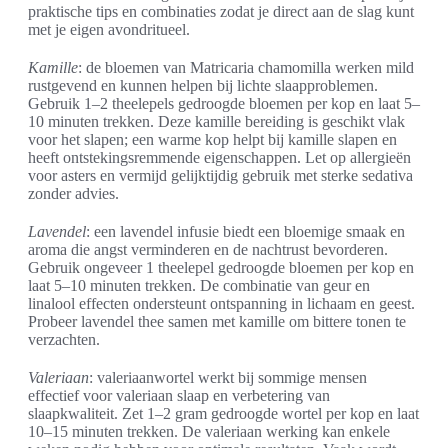
praktische tips en combinaties zodat je direct aan de slag kunt
met je eigen avondritueel.
Kamille
: de bloemen van Matricaria chamomilla werken mild
rustgevend en kunnen helpen bij lichte slaapproblemen.
Gebruik 1–2 theelepels gedroogde bloemen per kop en laat 5–
10 minuten trekken. Deze kamille bereiding is geschikt vlak
voor het slapen; een warme kop helpt bij kamille slapen en
heeft ontstekingsremmende eigenschappen. Let op allergieën
voor asters en vermijd gelijktijdig gebruik met sterke sedativa
zonder advies.
Lavendel
: een lavendel infusie biedt een bloemige smaak en
aroma die angst verminderen en de nachtrust bevorderen.
Gebruik ongeveer 1 theelepel gedroogde bloemen per kop en
laat 5–10 minuten trekken. De combinatie van geur en
linalool effecten ondersteunt ontspanning in lichaam en geest.
Probeer lavendel thee samen met kamille om bittere tonen te
verzachten.
Valeriaan
: valeriaanwortel werkt bij sommige mensen
effectief voor valeriaan slaap en verbetering van
slaapkwaliteit. Zet 1–2 gram gedroogde wortel per kop en laat
10–15 minuten trekken. De valeriaan werking kan enkele