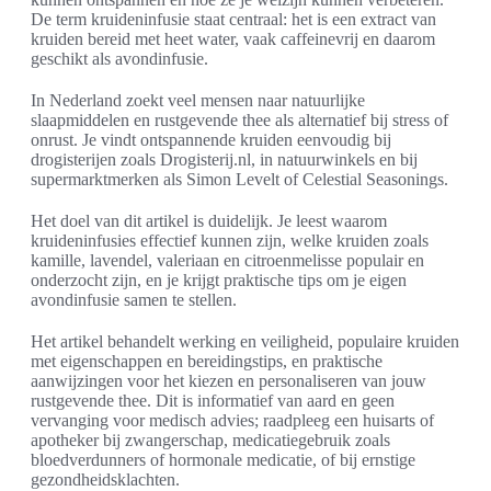
De term kruideninfusie staat centraal: het is een extract van
kruiden bereid met heet water, vaak caffeinevrij en daarom
geschikt als avondinfusie.
In Nederland zoekt veel mensen naar natuurlijke
slaapmiddelen en rustgevende thee als alternatief bij stress of
onrust. Je vindt ontspannende kruiden eenvoudig bij
drogisterijen zoals Drogisterij.nl, in natuurwinkels en bij
supermarktmerken als Simon Levelt of Celestial Seasonings.
Het doel van dit artikel is duidelijk. Je leest waarom
kruideninfusies effectief kunnen zijn, welke kruiden zoals
kamille, lavendel, valeriaan en citroenmelisse populair en
onderzocht zijn, en je krijgt praktische tips om je eigen
avondinfusie samen te stellen.
Het artikel behandelt werking en veiligheid, populaire kruiden
met eigenschappen en bereidingstips, en praktische
aanwijzingen voor het kiezen en personaliseren van jouw
rustgevende thee. Dit is informatief van aard en geen
vervanging voor medisch advies; raadpleeg een huisarts of
apotheker bij zwangerschap, medicatiegebruik zoals
bloedverdunners of hormonale medicatie, of bij ernstige
gezondheidsklachten.