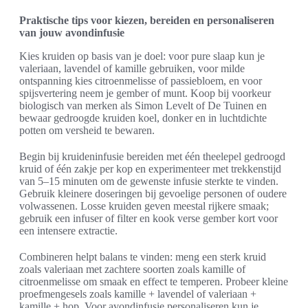
Praktische tips voor kiezen, bereiden en personaliseren
van jouw avondinfusie
Kies kruiden op basis van je doel: voor pure slaap kun je
valeriaan, lavendel of kamille gebruiken, voor milde
ontspanning kies citroenmelisse of passiebloem, en voor
spijsvertering neem je gember of munt. Koop bij voorkeur
biologisch van merken als Simon Levelt of De Tuinen en
bewaar gedroogde kruiden koel, donker en in luchtdichte
potten om versheid te bewaren.
Begin bij kruideninfusie bereiden met één theelepel gedroogd
kruid of één zakje per kop en experimenteer met trekkenstijd
van 5–15 minuten om de gewenste infusie sterkte te vinden.
Gebruik kleinere doseringen bij gevoelige personen of oudere
volwassenen. Losse kruiden geven meestal rijkere smaak;
gebruik een infuser of filter en kook verse gember kort voor
een intensere extractie.
Combineren helpt balans te vinden: meng een sterk kruid
zoals valeriaan met zachtere soorten zoals kamille of
citroenmelisse om smaak en effect te temperen. Probeer kleine
proefmengesels zoals kamille + lavendel of valeriaan +
kamille + hop. Voor avondinfusie personaliseren kun je