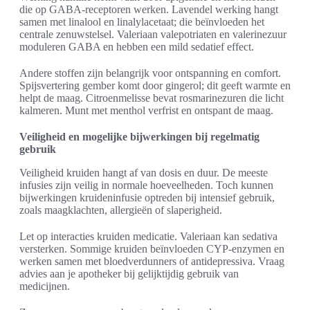
die op GABA-receptoren werken. Lavendel werking hangt
samen met linalool en linalylacetaat; die beïnvloeden het
centrale zenuwstelsel. Valeriaan valepotriaten en valerinezuur
moduleren GABA en hebben een mild sedatief effect.
Andere stoffen zijn belangrijk voor ontspanning en comfort.
Spijsvertering gember komt door gingerol; dit geeft warmte en
helpt de maag. Citroenmelisse bevat rosmarinezuren die licht
kalmeren. Munt met menthol verfrist en ontspant de maag.
Veiligheid en mogelijke bijwerkingen bij regelmatig
gebruik
Veiligheid kruiden hangt af van dosis en duur. De meeste
infusies zijn veilig in normale hoeveelheden. Toch kunnen
bijwerkingen kruideninfusie optreden bij intensief gebruik,
zoals maagklachten, allergieën of slaperigheid.
Let op interacties kruiden medicatie. Valeriaan kan sedativa
versterken. Sommige kruiden beïnvloeden CYP-enzymen en
werken samen met bloedverdunners of antidepressiva. Vraag
advies aan je apotheker bij gelijktijdig gebruik van
medicijnen.