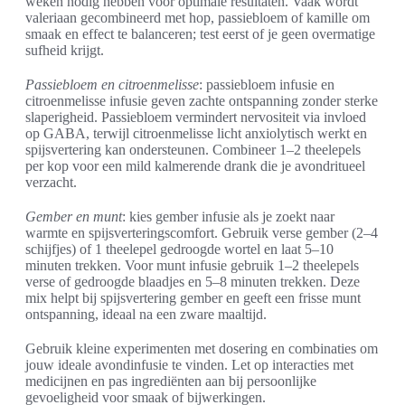
weken nodig hebben voor optimale resultaten. Vaak wordt
valeriaan gecombineerd met hop, passiebloem of kamille om
smaak en effect te balanceren; test eerst of je geen overmatige
sufheid krijgt.
Passiebloem en citroenmelisse
: passiebloem infusie en
citroenmelisse infusie geven zachte ontspanning zonder sterke
slaperigheid. Passiebloem vermindert nervositeit via invloed
op GABA, terwijl citroenmelisse licht anxiolytisch werkt en
spijsvertering kan ondersteunen. Combineer 1–2 theelepels
per kop voor een mild kalmerende drank die je avondritueel
verzacht.
Gember en munt
: kies gember infusie als je zoekt naar
warmte en spijsverteringscomfort. Gebruik verse gember (2–4
schijfjes) of 1 theelepel gedroogde wortel en laat 5–10
minuten trekken. Voor munt infusie gebruik 1–2 theelepels
verse of gedroogde blaadjes en 5–8 minuten trekken. Deze
mix helpt bij spijsvertering gember en geeft een frisse munt
ontspanning, ideaal na een zware maaltijd.
Gebruik kleine experimenten met dosering en combinaties om
jouw ideale avondinfusie te vinden. Let op interacties met
medicijnen en pas ingrediënten aan bij persoonlijke
gevoeligheid voor smaak of bijwerkingen.