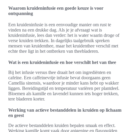
Waarom kruideninfusie een goede keuze is voor
ontspanning
Een kruideninfusie is een eenvoudige manier om rust te
vinden na een drukke dag. Als je je afvraagt wat is
kruideninfusie, lees dan verder: het is water waarin droge of
verse kruiden trekken. In dagelijks taalgebruik spreken
mensen van kruidenthee, maar het kruidenthee verschil met
echte thee ligt in het ontbreken van theebladeren.
Wat is een kruideninfusie en hoe verschilt het van thee
Bij het infusie versus thee draait het om ingrediënten en
cafeïne. Een caffeinevrije infusie bevat doorgaans geen
Camellia sinensis, waardoor je minder kans hebt op wakker
liggen. Bereidingstijd en temperatuur variëren per plantdeel.
Bloemen als kamille en lavendel kunnen iets hoger trekken,
tere bladeren korter.
Werking van actieve bestanddelen in kruiden op lichaam
en geest
De actieve bestanddelen kruiden bepalen smaak en effect.
Werking kamille komt vaak door apigenine en flavonoïden