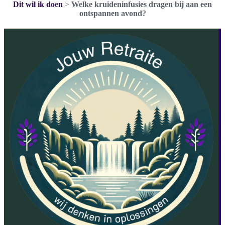
Dit wil ik doen
>
Welke kruideninfusies dragen bij aan een
ontspannen avond?