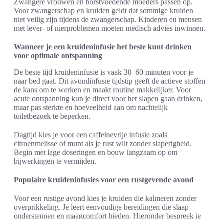
Zwangere vrouwen en borstvoedende moeders passen op.
Voor zwangerschap en kruiden geldt dat sommige kruiden
niet veilig zijn tijdens de zwangerschap. Kinderen en mensen
met lever- of nierproblemen moeten medisch advies inwinnen.
Wanneer je een kruideninfusie het beste kunt drinken
voor optimale ontspanning
De beste tijd kruideninfusie is vaak 30–60 minuten voor je
naar bed gaat. Dit avondinfusie tijdstip geeft de actieve stoffen
de kans om te werken en maakt routine makkelijker. Voor
acute ontspanning kun je direct voor het slapen gaan drinken,
maar pas sterkte en hoeveelheid aan om nachtelijk
toiletbezoek te beperken.
Dagtijd kies je voor een caffeinevrije infusie zoals
citroenmelisse of munt als je rust wilt zonder slaperigheid.
Begin met lage doseringen en bouw langzaam op om
bijwerkingen te vermijden.
Populaire kruideninfusies voor een rustgevende avond
Voor een rustige avond kies je kruiden die kalmeren zonder
overprikkeling. Je leert eenvoudige bereidingen die slaap
ondersteunen en maagcomfort bieden. Hieronder bespreek je