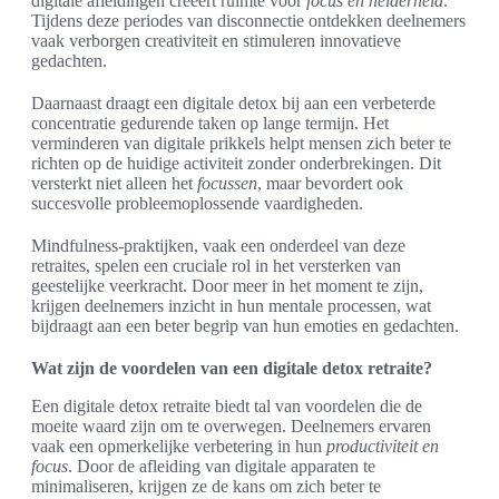
digitale afleidingen creëert ruimte voor
focus en helderheid
.
Tijdens deze periodes van disconnectie ontdekken deelnemers
vaak verborgen creativiteit en stimuleren innovatieve
gedachten.
Daarnaast draagt een digitale detox bij aan een verbeterde
concentratie gedurende taken op lange termijn. Het
verminderen van digitale prikkels helpt mensen zich beter te
richten op de huidige activiteit zonder onderbrekingen. Dit
versterkt niet alleen het
focussen
, maar bevordert ook
succesvolle probleemoplossende vaardigheden.
Mindfulness-praktijken, vaak een onderdeel van deze
retraites, spelen een cruciale rol in het versterken van
geestelijke veerkracht. Door meer in het moment te zijn,
krijgen deelnemers inzicht in hun mentale processen, wat
bijdraagt aan een beter begrip van hun emoties en gedachten.
Wat zijn de voordelen van een digitale detox retraite?
Een digitale detox retraite biedt tal van voordelen die de
moeite waard zijn om te overwegen. Deelnemers ervaren
vaak een opmerkelijke verbetering in hun
productiviteit en
focus
. Door de afleiding van digitale apparaten te
minimaliseren, krijgen ze de kans om zich beter te