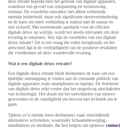
deze retraite beperkt men het gebruik van digitale apparaten,
waardoor een gevoel van ontspanning en vernieuwing
ontstaat. De voordelen omvatten niet alleen verbeterde
mentale helderheid, maar ook significante stressvermindering
en de kans om meer verbinding te maken met de natuur en
met zichzelf. Met toenemende aandacht voor de effecten
digitale detox op welzijn, wordt het steeds relevanter om deze
ervaring te omarmen. Wat zijn de voordelen van een digitale
detox retraite? Dit is een vraag die velen bezighoudt, en het
antwoord ligt in de veelzijdigheid van de positieve resultaten
die voortkomen uit deze waardevolle ervaring.
Wat is een digitale detox retraite?
Een digitale detox retraite biedt deelnemers de kans om een
tijdelijke ontsnapping te vinden aan de constante prikkels van
digitale apparaten zoals smartphones en laptops. De
betekenis
van digitale detox
reikt verder dan het simpelweg uitschakelen
van technologie. Het draait om het ontwikkelen van nieuwe
gewoonten en de vaardigheid om bewust met techniek om te
gaan.
Tijdens zo’n retraite leren deelnemers vaak verschillende
alternatieve activiteiten, waaronder lichaamsbeweging,
mindfulness en meditatie, die hen helpen om opnieuw
contact