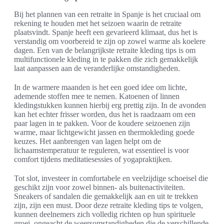
Bij het plannen van een retraite in Spanje is het cruciaal om
rekening te houden met het seizoen waarin de retraite
plaatsvindt. Spanje heeft een gevarieerd klimaat, dus het is
verstandig om voorbereid te zijn op zowel warme als koelere
dagen. Een van de belangrijkste retraite kleding tips is om
multifunctionele kleding in te pakken die zich gemakkelijk
laat aanpassen aan de veranderlijke omstandigheden.
In de warmere maanden is het een goed idee om lichte,
ademende stoffen mee te nemen. Katoenen of linnen
kledingstukken kunnen hierbij erg prettig zijn. In de avonden
kan het echter frisser worden, dus het is raadzaam om een
paar lagen in te pakken. Voor de koudere seizoenen zijn
warme, maar lichtgewicht jassen en thermokleding goede
keuzes. Het aanbrengen van lagen helpt om de
lichaamstemperatuur te reguleren, wat essentieel is voor
comfort tijdens meditatiesessies of yogapraktijken.
Tot slot, investeer in comfortabele en veelzijdige schoeisel die
geschikt zijn voor zowel binnen- als buitenactiviteiten.
Sneakers of sandalen die gemakkelijk aan en uit te trekken
zijn, zijn een must. Door deze retraite kleding tips te volgen,
kunnen deelnemers zich volledig richten op hun spirituele
groei, ongeacht de weersomstandigheden die de verschillende