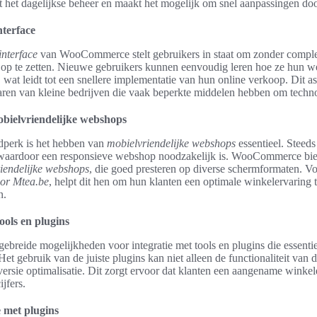
 het dagelijkse beheer en maakt het mogelijk om snel aanpassingen doo
nterface
interface
van WooCommerce stelt gebruikers in staat om zonder comple
op te zetten. Nieuwe gebruikers kunnen eenvoudig leren hoe ze hun 
 wat leidt tot een snellere implementatie van hun online verkoop. Dit as
aren van kleine bedrijven die vaak beperkte middelen hebben om techno
bielvriendelijke webshops
ijdperk is het hebben van
mobielvriendelijke webshops
essentieel. Steed
 waardoor een responsieve webshop noodzakelijk is. WooCommerce bie
iendelijke webshops
, die goed presteren op diverse schermformaten. Vo
or Mtea.be
, helpt dit hen om hun klanten een optimale winkelervaring 
n.
ools en plugins
reide mogelijkheden voor integratie met tools en plugins die essentiee
 gebruik van de juiste plugins kan niet alleen de functionaliteit van
ersie optimalisatie. Dit zorgt ervoor dat klanten een aangename winke
jfers.
e met plugins