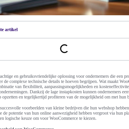
e artikel
htige en gebruiksvriendelijke oplossing voor ondernemers die een pr
er de complexe technische details te hoeven begrijpen. Wat maakt Wo
inatie van flexibiliteit, aanpassingsmogelijkheden en kosteneffectivitei
e ondernemingen. Dankzij de lage instapkosten kunnen ondernemers ee
etten en tegelijkertijd profiteren van de mogelijkheid om met hun bed
n succesvolle voorbeelden van kleine bedrijven die hun webshop hebben
e de potentie van hun online aanwezigheid hebben vergroot via hun pla
een logische keuze om voor WooCommerce te kiezen.