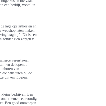
 hoge kosten die vaak
 een bedrijf, vooral in
de lage opstartkosten en
le webshop laten maken.
ng laagblijft. Dit is een
n zonder zich zorgen te
ommerce vereist geen
 kunnen de lopende
t inhuren van
 die aansluiten bij de
 ze blijven groeien.
 kleine bedrijven. Een
or ondernemers eenvoudig
oces. Een goed ontworpen