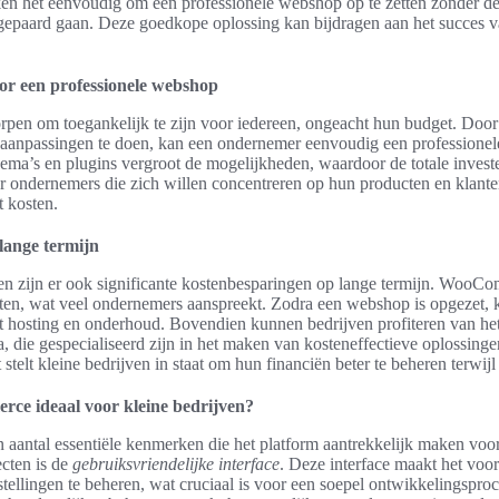
het eenvoudig om een professionele webshop op te zetten zonder de
epaard gaan. Deze goedkope oplossing kan bijdragen aan het succes van
or een professionele webshop
n om toegankelijk te zijn voor iedereen, ongeacht hun budget. Door 
 aanpassingen te doen, kan een ondernemer eenvoudig een professione
ema’s en plugins vergroot de mogelijkheden, waardoor de totale investeri
or ondernemers die zich willen concentreren op hun producten en klante
 kosten.
lange termijn
en zijn er ook significante kostenbesparingen op lange termijn. WooC
sten, wat veel ondernemers aanspreekt. Zodra een webshop is opgezet,
ot hosting en onderhoud. Bovendien kunnen bedrijven profiteren van he
, die gespecialiseerd zijn in het maken van kosteneffectieve oplossingen
stelt kleine bedrijven in staat om hun financiën beter te beheren terwijl
e ideaal voor kleine bedrijven?
antal essentiële kenmerken die het platform aantrekkelijk maken voor
ecten is de
gebruiksvriendelijke interface
. Deze interface maakt het vo
tellingen te beheren, wat cruciaal is voor een soepel ontwikkelingspr