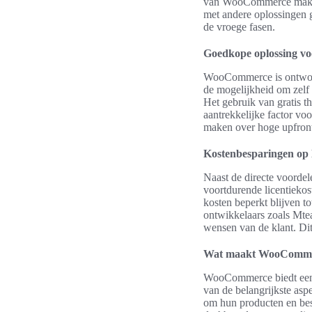
van WooCommerce maken 
met andere oplossingen g
de vroege fasen.
Goedkope oplossing vo
WooCommerce is ontworpe
de mogelijkheid om zelf
Het gebruik van gratis th
aantrekkelijke factor vo
maken over hoge upfront
Kostenbesparingen op 
Naast de directe voordel
voortdurende licentieko
kosten beperkt blijven t
ontwikkelaars zoals Mtea
wensen van de klant. Dit 
Wat maakt WooCommerc
WooCommerce biedt een a
van de belangrijkste asp
om hun producten en bes