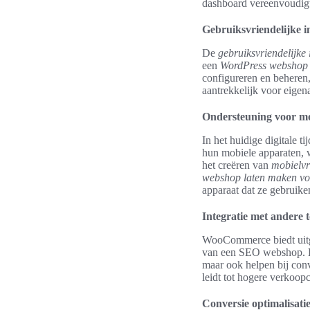
dashboard vereenvoudigt
Gebruiksvriendelijke i
De
gebruiksvriendelijke 
een
WordPress webshop
configureren en beheren,
aantrekkelijk voor eigen
Ondersteuning voor mo
In het huidige digitale t
hun mobiele apparaten,
het creëren van
mobielvr
webshop laten maken vo
apparaat dat ze gebruike
Integratie met andere t
WooCommerce biedt uitgeb
van een SEO webshop. Het
maar ook helpen bij conv
leidt tot hogere verkoopci
Conversie optimalisati