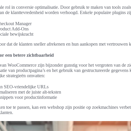
ale rol in conversie optimalisatie. Door gebruik te maken van tools zoal
an de klanttevredenheid worden verhoogd. Enkele populaire plugins zij
eckout Manager
oduct Add-Ons
ciale bewijskracht
oor dat de klanten sneller afrekenen en hun aankopen met vertrouwen 
r een betere zichtbaarheid
n WooCommerce zijn bijzonder gunstig voor het vergroten van de zic
tie van productpagina’s en het gebruik van gestructureerde gegevens k
ke strategieën omvatten:
n SEO-vriendelijke URLs
aliseren met de juiste alt-teksten
snippets voor productinformatie
 toe te passen, kan een webshop zijn positie op zoekmachines verbete
klanten.