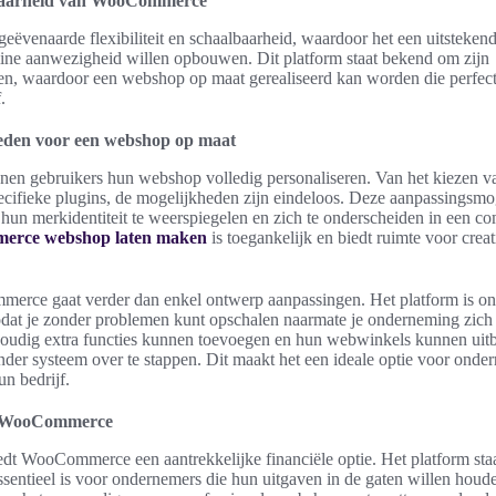
albaarheid van WooCommerce
venaarde flexibiliteit en schaalbaarheid, waardoor het een uitstekend
ine aanwezigheid willen opbouwen. Dit platform staat bekend om zijn
n, waardoor een webshop op maat gerealiseerd kan worden die perfect 
.
eden voor een webshop op maat
 gebruikers hun webshop volledig personaliseren. Van het kiezen va
ecifieke plugins, de mogelijkheden zijn eindeloos. Deze aanpassingsmo
hun merkidentiteit te weerspiegelen en zich te onderscheiden in een co
erce webshop laten maken
is toegankelijk en biedt ruimte voor creat
erce gaat verder dan enkel ontwerp aanpassingen. Het platform is o
zodat je zonder problemen kunt opschalen naarmate je onderneming zich
oudig extra functies kunnen toevoegen en hun webwinkels kunnen uitb
der systeem over te stappen. Dit maakt het een ideale optie voor onde
n bedrijf.
an WooCommerce
edt WooCommerce een aantrekkelijke financiële optie. Het platform sta
 essentieel is voor ondernemers die hun uitgaven in de gaten willen ho