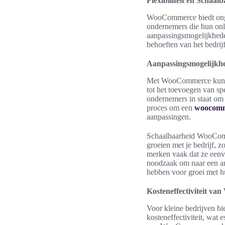
Flexibiliteit en Scha
WooCommerce biedt ongeë
ondernemers die hun onl
aanpassingsmogelijkhede
behoeften van het bedrijf
Aanpassingsmogelijkh
Met WooCommerce kunnen
tot het toevoegen van sp
ondernemers in staat om 
proces om een
woocomm
aanpassingen.
Schaalbaarheid WooComm
groeien met je bedrijf, 
merken vaak dat ze eenv
noodzaak om naar een an
hebben voor groei met hu
Kosteneffectiviteit v
Voor kleine bedrijven bi
kosteneffectiviteit, wat