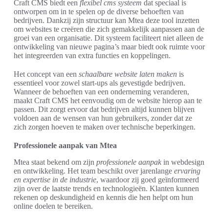
Craft CMS biedt een
flexibel cms systeem
dat speciaal is
ontworpen om in te spelen op de diverse behoeften van
bedrijven. Dankzij zijn structuur kan Mtea deze tool inzetten
om websites te creëren die zich gemakkelijk aanpassen aan de
groei van een organisatie. Dit systeem faciliteert niet alleen de
ontwikkeling van nieuwe pagina’s maar biedt ook ruimte voor
het integreerden van extra functies en koppelingen.
Het concept van een
schaalbare website laten maken
is
essentieel voor zowel start-ups als gevestigde bedrijven.
Wanneer de behoeften van een onderneming veranderen,
maakt Craft CMS het eenvoudig om de website hierop aan te
passen. Dit zorgt ervoor dat bedrijven altijd kunnen blijven
voldoen aan de wensen van hun gebruikers, zonder dat ze
zich zorgen hoeven te maken over technische beperkingen.
Professionele aanpak van Mtea
Mtea staat bekend om zijn
professionele aanpak
in webdesign
en ontwikkeling. Het team beschikt over jarenlange
ervaring
en expertise in de industrie
, waardoor zij goed geïnformeerd
zijn over de laatste trends en technologieën. Klanten kunnen
rekenen op deskundigheid en kennis die hen helpt om hun
online doelen te bereiken.