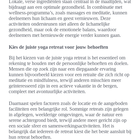
Lokale, verse ingrediënten staan centraal in de maaltijden, wat
bijdraagt aan een optimale gezondheid. In combinatie met
wellness-programma’s, zoals massages en meditatie, kunnen
deelnemers hun lichaam en geest vernieuwen. Deze
activiteiten ondersteunen niet alleen de lichamelijke
gezondheid, maar ook de emotionele balans, waardoor
deelnemers met hernieuwde energie verder kunnen gaan.
Kies de juiste yoga retreat voor jouw behoeften
Bij het kiezen van de juiste yoga retreat is het essentieel om
rekening te houden met de persoonlijke behoeften en doelen.
Mensen die op zoek zijn naar een diepgaande ervaring
kunnen bijvoorbeeld kiezen voor een retraite die zich richt op
meditatie en mindfulness, terwijl anderen misschien meer
geïnteresseerd zijn in een actieve vakantie in de bergen,
compleet met avontuurlijke activiteiten.
Daarnaast spelen factoren zoals de locatie en de aangeboden
faciliteiten een belangrijke rol. Sommige retreats zijn gelegen
in afgelegen, weelderige omgevingen, waar de natuur een
serene achtergrond biedt, terwijl andere meer gericht zijn op
een sociale sfeer en samenwerkingsactiviteiten. Het is
belangrijk dat iedereen de retreat kiest die het beste aansluit bij
hun retreat behoeften.