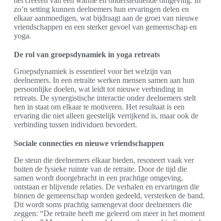
het creëren van een warme en ondersteunende omgeving. In
zo’n setting kunnen deelnemers hun ervaringen delen en
elkaar aanmoedigen, wat bijdraagt aan de groei van nieuwe
vriendschappen en een sterker gevoel van gemeenschap en
yoga.
De rol van groepsdynamiek in yoga retreats
Groepsdynamiek is essentieel voor het welzijn van
deelnemers. In een retraite werken mensen samen aan hun
persoonlijke doelen, wat leidt tot nieuwe verbinding in
retreats. De synergistische interactie onder deelnemers stelt
hen in staat om elkaar te motiveren. Het resultaat is een
ervaring die niet alleen geestelijk verrijkend is, maar ook de
verbinding tussen individuen bevordert.
Sociale connecties en nieuwe vriendschappen
De steun die deelnemers elkaar bieden, resoneert vaak ver
buiten de fysieke ruimte van de retraite. Door de tijd die
samen wordt doorgebracht in een prachtige omgeving,
ontstaan er blijvende relaties. De verhalen en ervaringen die
binnen de gemeenschap worden gedeeld, versterken de band.
Dit wordt soms prachtig samengevat door deelnemers die
zeggen: “De retraite heeft me geleerd om meer in het moment