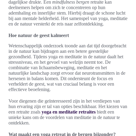
dagelijkse drukte. Een
mindfulness bergen
retraite kan
deelnemers helpen om zich te concentreren op hun
ademhaling en innerlijke stem. Hierbij draagt de schone lucht
bij aan mentale helderheid. Het samenspel van yoga, meditatie
en de natuur versterkt de reis naar zelfontdekking.
Hoe natuur de geest kalmeert
Wetenschappelijk onderzoek toonde aan dat tijd doorgebracht
in de natuur kan bijdragen aan een betere geestelijke
gezondheid. Tijdens yoga en meditatie in de natuur daalt het
stressniveau, en het gevoel van welzijn neemt toe. De
combinatie van lichaamsbeweging, meditatie en het
natuurlijke landschap zorgt ervoor dat neurotransmitters in de
hersenen in balans komen. Dit ondersteunt de focus en
verheldert de geest, wat van cruciaal belang is voor een
effectieve beoefening.
Voor diegenen die geïnteresseerd zijn in het verdiepen van
hun ervaring zijn er tal van opties beschikbaar. Het kiezen van
een retraite zoals
yoga en meditatie retraites
biedt een
unieke kans om de voordelen van meditatie in de natuur te
ontdekken.
Wat maakt een yoga retreat in de bergen bijzonder?