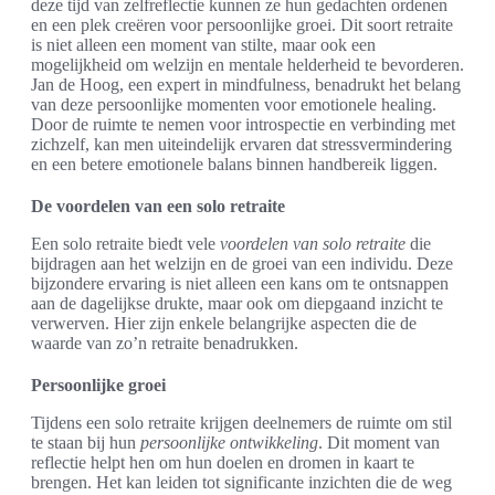
deze tijd van zelfreflectie kunnen ze hun gedachten ordenen
en een plek creëren voor persoonlijke groei. Dit soort retraite
is niet alleen een moment van stilte, maar ook een
mogelijkheid om welzijn en mentale helderheid te bevorderen.
Jan de Hoog, een expert in mindfulness, benadrukt het belang
van deze persoonlijke momenten voor emotionele healing.
Door de ruimte te nemen voor introspectie en verbinding met
zichzelf, kan men uiteindelijk ervaren dat stressvermindering
en een betere emotionele balans binnen handbereik liggen.
De voordelen van een solo retraite
Een solo retraite biedt vele
voordelen van solo retraite
die
bijdragen aan het welzijn en de groei van een individu. Deze
bijzondere ervaring is niet alleen een kans om te ontsnappen
aan de dagelijkse drukte, maar ook om diepgaand inzicht te
verwerven. Hier zijn enkele belangrijke aspecten die de
waarde van zo’n retraite benadrukken.
Persoonlijke groei
Tijdens een solo retraite krijgen deelnemers de ruimte om stil
te staan bij hun
persoonlijke ontwikkeling
. Dit moment van
reflectie helpt hen om hun doelen en dromen in kaart te
brengen. Het kan leiden tot significante inzichten die de weg