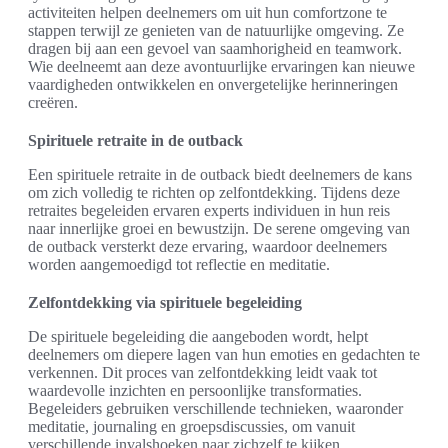
activiteiten helpen deelnemers om uit hun comfortzone te
stappen terwijl ze genieten van de natuurlijke omgeving. Ze
dragen bij aan een gevoel van saamhorigheid en teamwork.
Wie deelneemt aan deze avontuurlijke ervaringen kan nieuwe
vaardigheden ontwikkelen en onvergetelijke herinneringen
creëren.
Spirituele retraite in de outback
Een spirituele retraite in de outback biedt deelnemers de kans
om zich volledig te richten op zelfontdekking. Tijdens deze
retraites begeleiden ervaren experts individuen in hun reis
naar innerlijke groei en bewustzijn. De serene omgeving van
de outback versterkt deze ervaring, waardoor deelnemers
worden aangemoedigd tot reflectie en meditatie.
Zelfontdekking via spirituele begeleiding
De spirituele begeleiding die aangeboden wordt, helpt
deelnemers om diepere lagen van hun emoties en gedachten te
verkennen. Dit proces van zelfontdekking leidt vaak tot
waardevolle inzichten en persoonlijke transformaties.
Begeleiders gebruiken verschillende technieken, waaronder
meditatie, journaling en groepsdiscussies, om vanuit
verschillende invalshoeken naar zichzelf te kijken.