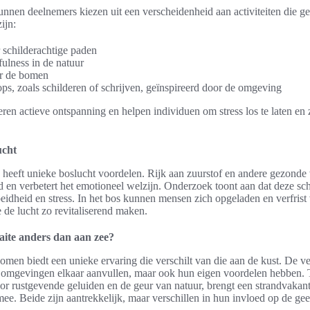
unnen deelnemers kiezen uit een verscheidenheid aan activiteiten die ge
ijn:
schilderachtige paden
ulness in de natuur
er de bomen
ps, zoals schilderen of schrijven, geïnspireerd door de omgeving
eren actieve ontspanning en helpen individuen om stress los te laten en 
ucht
os heeft unieke boslucht voordelen. Rijk aan zuurstof en andere gezonde
d en verbetert het emotioneel welzijn. Onderzoek toont aan dat deze sch
oeidheid en stress. In het bos kunnen mensen zich opgeladen en verfrist
e de lucht zo revitaliserend maken.
aite anders dan aan zee?
omen biedt een unieke ervaring die verschilt van die aan de kust. De ve
ze omgevingen elkaar aanvullen, maar ook hun eigen voordelen hebben. 
oor rustgevende geluiden en de geur van natuur, brengt een strandvakant
mee. Beide zijn aantrekkelijk, maar verschillen in hun invloed op de gee