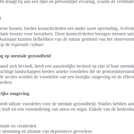
it draagt bij aan een rijke en persoonlijke ervaring, waarin de verbin
t
rene bossen, bieden kustactiviteiten een ander soort opwinding. Activite
ulaire keuzes voor bezoekers. Deze
kustactiviteiten
brengen mensen same
Daarnaast kunnen liefhebbers van de natuur genieten van het observere
 op de
regionale cultuur
.
g op mentale gezondheid
nd zich bevindt, heeft een aanzienlijke invloed op zijn of haar menta
eeachtige landschappen bieden unieke voordelen die de gemoedstoestand
de secties worden de voordelen van een bosrijke omgeving en de effect
proken.
rijke omgeving
iedt talloze voordelen voor de mentale gezondheid. Studies hebben aan
 leidt tot een vermindering van stress en angst. Enkele van de herkenb
atie en creativiteit
e stemming en afname van depressieve gevoelens