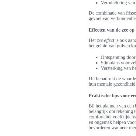
Vermindering van
De combinatie van frisse
gevoel van verbondenhei
Effecten van de zee o
Het
zee effect
is ook aanz
het geluid van golven ku
Ontspanning door 
Stimulans voor zelf
Versterking van he
Dit benadrukt de waarde
hun mentale gezondheid
Praktische tips voor ee
Bij het plannen van een b
belangrijk om rekening t
comfortabel voelt tijde
en ongemak helpen voork
bevorderen wanneer men i