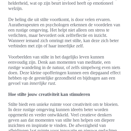
helderheid, wat op zijn beurt invloed heeft op emotioneel
welzijn.
De heling die uit stilte voortkomt, is door velen ervaren.
Auratherapeuten en psychologen erkennen de voordelen van
een rustige omgeving. Het helpt niet alleen om stress te
verlichten, maar bevordert ook zelfreflectie en inzicht.
Wanneer iemand zich omringt met stilte, kan deze zich beter
verbinden met zijn of haar innerlijke zelf.
Voorbeelden van stilte in het dagelijks leven kunnen
eenvoudig zijn. Denk aan momenten van meditatie, een
rustige wandeling in de natuur, of zelfs simpelweg even niets
doen. Deze kleine opofferingen kunnen een diepgaand effect
hebben op de geestelijke gezondheid en bijdragen aan een
gevoel van
innerlijke rust
.
Hoe stilte jouw creativiteit kan stimuleren
Stilte biedt een unieke ruimte voor creativiteit om te bloeien.
In deze rustige omgeving kunnen ideeën beter worden
opgemerkt en verder ontwikkeld. Veel creatieve denkers
geven aan dat momenten van stilte hen helpen om diepere
inzichten en inspiratie te vinden. De afwezigheid van
afleidingen laat ruimte voor innovatie en nieuwe gedachten