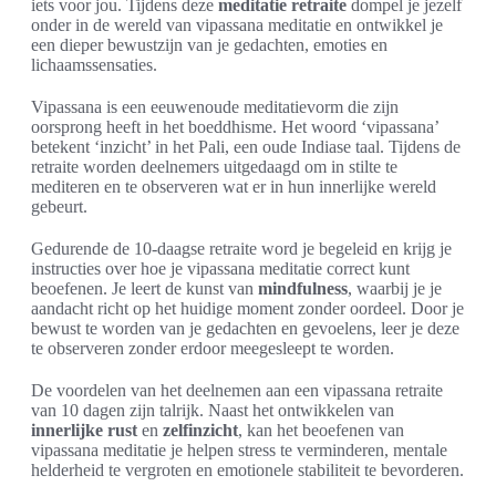
iets voor jou. Tijdens deze
meditatie retraite
dompel je jezelf
onder in de wereld van vipassana meditatie en ontwikkel je
een dieper bewustzijn van je gedachten, emoties en
lichaamssensaties.
Vipassana is een eeuwenoude meditatievorm die zijn
oorsprong heeft in het boeddhisme. Het woord ‘vipassana’
betekent ‘inzicht’ in het Pali, een oude Indiase taal. Tijdens de
retraite worden deelnemers uitgedaagd om in stilte te
mediteren en te observeren wat er in hun innerlijke wereld
gebeurt.
Gedurende de 10-daagse retraite word je begeleid en krijg je
instructies over hoe je vipassana meditatie correct kunt
beoefenen. Je leert de kunst van
mindfulness
, waarbij je je
aandacht richt op het huidige moment zonder oordeel. Door je
bewust te worden van je gedachten en gevoelens, leer je deze
te observeren zonder erdoor meegesleept te worden.
De voordelen van het deelnemen aan een vipassana retraite
van 10 dagen zijn talrijk. Naast het ontwikkelen van
innerlijke rust
en
zelfinzicht
, kan het beoefenen van
vipassana meditatie je helpen stress te verminderen, mentale
helderheid te vergroten en emotionele stabiliteit te bevorderen.