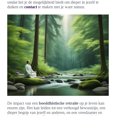
omdat het je de mogelijkheid biedt om dieper in jezelf te
duiken en
contact
te maken met je ware natuur.
De impact van een
boeddhistische retraite
op je leven kan
enorm zijn. Het kan leiden tot een verhoogd bewustzijn, een
dieper begrip van jezelf en anderen, en een vreedzamer en