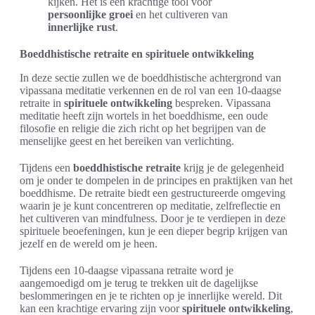
kijken. Het is een krachtige tool voor
persoonlijke groei
en het cultiveren van
innerlijke rust
.
Boeddhistische retraite en spirituele ontwikkeling
In deze sectie zullen we de boeddhistische achtergrond van
vipassana meditatie verkennen en de rol van een 10-daagse
retraite in
spirituele ontwikkeling
bespreken. Vipassana
meditatie heeft zijn wortels in het boeddhisme, een oude
filosofie en religie die zich richt op het begrijpen van de
menselijke geest en het bereiken van verlichting.
Tijdens een
boeddhistische retraite
krijg je de gelegenheid
om je onder te dompelen in de principes en praktijken van het
boeddhisme. De retraite biedt een gestructureerde omgeving
waarin je je kunt concentreren op meditatie, zelfreflectie en
het cultiveren van mindfulness. Door je te verdiepen in deze
spirituele beoefeningen, kun je een dieper begrip krijgen van
jezelf en de wereld om je heen.
Tijdens een 10-daagse vipassana retraite word je
aangemoedigd om je terug te trekken uit de dagelijkse
beslommeringen en je te richten op je innerlijke wereld. Dit
kan een krachtige ervaring zijn voor
spirituele ontwikkeling
,