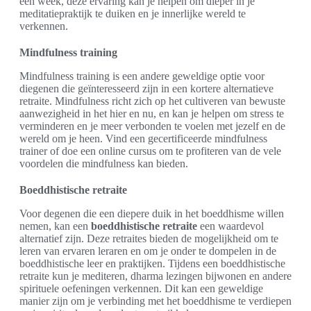
een week, deze ervaring kan je helpen om dieper in je
meditatiepraktijk te duiken en je innerlijke wereld te
verkennen.
Mindfulness training
Mindfulness training is een andere geweldige optie voor
diegenen die geïnteresseerd zijn in een kortere alternatieve
retraite. Mindfulness richt zich op het cultiveren van bewuste
aanwezigheid in het hier en nu, en kan je helpen om stress te
verminderen en je meer verbonden te voelen met jezelf en de
wereld om je heen. Vind een gecertificeerde mindfulness
trainer of doe een online cursus om te profiteren van de vele
voordelen die mindfulness kan bieden.
Boeddhistische retraite
Voor degenen die een diepere duik in het boeddhisme willen
nemen, kan een
boeddhistische retraite
een waardevol
alternatief zijn. Deze retraites bieden de mogelijkheid om te
leren van ervaren leraren en om je onder te dompelen in de
boeddhistische leer en praktijken. Tijdens een boeddhistische
retraite kun je mediteren, dharma lezingen bijwonen en andere
spirituele oefeningen verkennen. Dit kan een geweldige
manier zijn om je verbinding met het boeddhisme te verdiepen