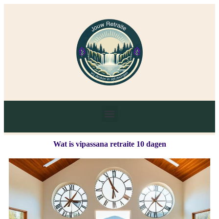
Wat is vipassana retraite 10 dagen