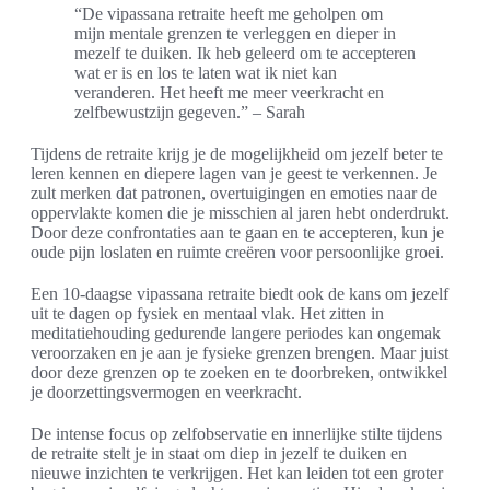
“De vipassana retraite heeft me geholpen om
mijn mentale grenzen te verleggen en dieper in
mezelf te duiken. Ik heb geleerd om te accepteren
wat er is en los te laten wat ik niet kan
veranderen. Het heeft me meer veerkracht en
zelfbewustzijn gegeven.” – Sarah
Tijdens de retraite krijg je de mogelijkheid om jezelf beter te
leren kennen en diepere lagen van je geest te verkennen. Je
zult merken dat patronen, overtuigingen en emoties naar de
oppervlakte komen die je misschien al jaren hebt onderdrukt.
Door deze confrontaties aan te gaan en te accepteren, kun je
oude pijn loslaten en ruimte creëren voor persoonlijke groei.
Een 10-daagse vipassana retraite biedt ook de kans om jezelf
uit te dagen op fysiek en mentaal vlak. Het zitten in
meditatiehouding gedurende langere periodes kan ongemak
veroorzaken en je aan je fysieke grenzen brengen. Maar juist
door deze grenzen op te zoeken en te doorbreken, ontwikkel
je doorzettingsvermogen en veerkracht.
De intense focus op zelfobservatie en innerlijke stilte tijdens
de retraite stelt je in staat om diep in jezelf te duiken en
nieuwe inzichten te verkrijgen. Het kan leiden tot een groter