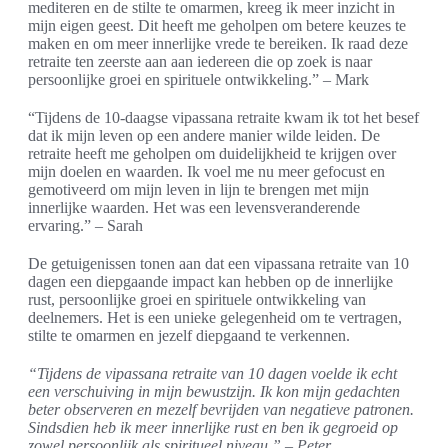
mediteren en de stilte te omarmen, kreeg ik meer inzicht in
mijn eigen geest. Dit heeft me geholpen om betere keuzes te
maken en om meer innerlijke vrede te bereiken. Ik raad deze
retraite ten zeerste aan aan iedereen die op zoek is naar
persoonlijke groei en spirituele ontwikkeling.” – Mark
“Tijdens de 10-daagse vipassana retraite kwam ik tot het besef
dat ik mijn leven op een andere manier wilde leiden. De
retraite heeft me geholpen om duidelijkheid te krijgen over
mijn doelen en waarden. Ik voel me nu meer gefocust en
gemotiveerd om mijn leven in lijn te brengen met mijn
innerlijke waarden. Het was een levensveranderende
ervaring.” – Sarah
De getuigenissen tonen aan dat een vipassana retraite van 10
dagen een diepgaande impact kan hebben op de innerlijke
rust, persoonlijke groei en spirituele ontwikkeling van
deelnemers. Het is een unieke gelegenheid om te vertragen,
stilte te omarmen en jezelf diepgaand te verkennen.
“Tijdens de vipassana retraite van 10 dagen voelde ik echt
een verschuiving in mijn bewustzijn. Ik kon mijn gedachten
beter observeren en mezelf bevrijden van negatieve patronen.
Sindsdien heb ik meer innerlijke rust en ben ik gegroeid op
zowel persoonlijk als spiritueel niveau.” – Peter