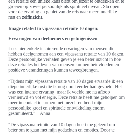
een retraite een unieke kans biedt om jezelf te ontdekken en te
groeien op zowel persoonlijk als spiritueel niveau. Sta open
voor de ervaring en geniet van de reis naar meer innerlijke
rust en
zelfinzicht
.
Image related to vipassana retraite 10 dagen:
Ervaringen van deelnemers en getuigenissen
Lees hier enkele inspirerende ervaringen van mensen die
hebben deelgenomen aan een vipassana retraite van 10 dagen.
Deze persoonlijke verhalen geven je een beter inzicht in hoe
deze retraites het leven van mensen kunnen beïnvloeden en
positieve veranderingen kunnen teweegbrengen.
“Tijdens mijn vipassana retraite van 10 dagen ervaarde ik een
diepe innerlijke rust die ik nog nooit eerder had gevoeld. Het
was een intense ervaring, maar ik voelde me na afloop
vernieuwd en vol energie. Deze retraite heeft me geholpen om
meer in contact te komen met mezelf en heeft mijn
persoonlijke groei en spirituele ontwikkeling enorm
gestimuleerd.” – Anna
“De vipassana retraite van 10 dagen heeft me geleerd om
beter om te gaan met mijn gedachten en emoties. Door te