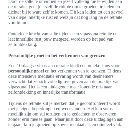
Door de stilte te omarmen en jezelf volledig toe te wijden aan
de retraite, geef je jezelf de ruimte om te groeien, te helen en
dichter bij je ware zelf te komen. Dit kan leiden tot een gevoel
van diepe innerlijke rust en welzijn dat nog lang na de retraite
voortduurt.
Ontdek de kracht van stilte tijdens een vipassana retraite en
laat innerlijke rust jouw metgezel worden op het pad van
zelfontdekking.
Persoonlijke groei en het verkennen van grenzen
Een 10-daagse vipassana retraite biedt een unieke kans voor
persoonlijke groei
en het verkennen van je grenzen. Tijdens
deze intensieve meditatie-ervaring wordt van deelnemers
verwacht dat ze zich volledig overgeven aan de praktijk van
vipassana. Het is een uitdagende maar lonende reis naar
zelfontdekking en innerlijke transformatie.
Tijdens de retraite zul je merken dat je geconfronteerd wordt
met je eigen beperkingen en weerstanden. Het kan soms
moeilijk zijn om stil te zitten en je gedachten te observeren
zonder erin mee te gaan. Maar juist door deze uitdagingen aan
te gaan, kun je groeien op zowel mentaal als emotioneel vlak.