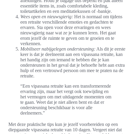
afleidingen. Houd je bagage dus beperkt en pak alleen
essentiële items in, zoals comfortabele kleding,
toiletartikelen en een meditatiekussen of -bankje.
Wees open en nieuwsgierig:
Het is normaal om tijdens
een retraite verschillende emoties en gedachten te
ervaren. Sta open voor deze ervaringen en wees
nieuwsgierig naar wat ze je kunnen leren. Het gaat
erom jezelf de ruimte te geven om te groeien en te
verkennen.
Mobiliseer nabijgelegen ondersteuning:
Als dit je eerste
keer is dat je deelneemt aan een vipassana retraite, kan
het handig zijn om iemand te hebben die je kan
ondersteunen in het geval dat je behoefte hebt aan extra
hulp of een vertrouwd persoon om mee te praten na de
retraite.
“Een vipassana retraite kan een transformerende
ervaring zijn, maar het vergt ook toewijding en
het vermogen om met uitdagende momenten om
te gaan. Weet dat je niet alleen bent en dat er
ondersteuning beschikbaar is voor alle
deelnemers.”
Met deze praktische tips kun je jezelf voorbereiden op een
diepgaande vipassana retraite van 10 dagen. Vergeet niet dat