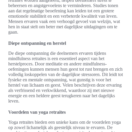
retraites worden aangeleerd, helpen deelnemers stress te
beheersen en angstgevoelens te verminderen. Studies tonen
aan dat regelmatige beoefening kan leiden tot een grotere
emotionele stabiliteit en een verbeterde kwaliteit van leven.
Mensen ervaren vaak een verhoogd gevoel van welzijn, wat
hen in staat stelt om beter met dagelijkse uitdagingen om te
gaan.
Diepe ontspanning en herstel
De diepe ontspanning die deelnemers ervaren tijdens
mindfulness retraites is een essentieel aspect van het
herstelproces. Door meditatie en andere mindfulness-
oefeningen kunnen mensen hun geest tot rust brengen en zich
volledig loskoppelen van de dagelijkse stressoren. Dit leidt tot
fysieke en mentale ontspanning, wat gunstig is voor het
herstel van lichaam en geest. Velen beschrijven deze ervaring
als verfrissend en verkwikkend, waardoor zij met nieuwe
energie en een heldere geest terugkeren naar het dagelijks
leven.
Voordelen van yoga retraites
Yoga retraites bieden een unieke kans om de voordelen yoga
op zowel lichamelijk als geestelijk niveau te ervaren. De