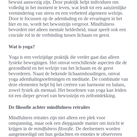
bewust aanwezig zijn. Deze praktijk helpt individuen om
volledig in het moment te leven, wat leidt tot een aanzienlijke
vermindering van stress en een verbeterd algemeen welzijn.
Door te focussen op de ademhaling en de ervaringen in het
hier en nu, wordt het bewustzijn vergroot. Mindfulness
bevordert niet alleen mentale helderheid, maar speelt ook een
cruciale rol in de verbinding tussen lichaam en geest.
Wat is yoga?
Yoga is een veelzijdige praktijk die verder gaat dan alleen
fysieke bewegingen. Het omvat verschillende aspecten die de
gezondheid en het welzijn van het lichaam en de geest
bevorderen. Naast de bekende lichaamshoudingen, omvat
yoga ademhalingsoefeningen en meditatie. De combinatie van
deze elementen helpt bij het creëren van harmonie en balans,
zowel fysiek als mentaal. Het beoefenen van yoga kan leiden
tot een dieper gevoel van bewustzijn en zelfontdekking.
De filosofie achter mindfulness retraites
Mindfulness retraites zijn niet alleen een plek voor
ontspanning, maar ook een diepgaande manier om inzicht te
krijgen in de
mindfulness filosofie
. De deelnemers worden
aangemoedigd om hun gedachten en emoties te observeren