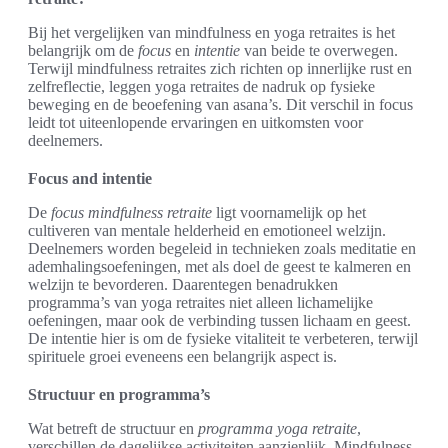
Bij het vergelijken van mindfulness en yoga retraites is het
belangrijk om de
focus
en
intentie
van beide te overwegen.
Terwijl mindfulness retraites zich richten op innerlijke rust en
zelfreflectie, leggen yoga retraites de nadruk op fysieke
beweging en de beoefening van asana’s. Dit verschil in focus
leidt tot uiteenlopende ervaringen en uitkomsten voor
deelnemers.
Focus and intentie
De
focus mindfulness retraite
ligt voornamelijk op het
cultiveren van mentale helderheid en emotioneel welzijn.
Deelnemers worden begeleid in technieken zoals meditatie en
ademhalingsoefeningen, met als doel de geest te kalmeren en
welzijn te bevorderen. Daarentegen benadrukken
programma’s van yoga retraites niet alleen lichamelijke
oefeningen, maar ook de verbinding tussen lichaam en geest.
De intentie hier is om de fysieke vitaliteit te verbeteren, terwijl
spirituele groei eveneens een belangrijk aspect is.
Structuur en programma’s
Wat betreft de structuur en
programma yoga retraite
,
verschillen de dagelijkse activiteiten aanzienlijk. Mindfulness