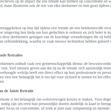
ectieven op de impact die een retraite kan hebben op concentratie en 
end, maar illustreren ook de reis van elke deelnemer en hun groei tijdens
eruggekeken op hun tijd tijdens een retraite als een betekenisvolle er
ene omgeving hen hielp om hun gedachten te ordenen en zich beter te 
an deze deelnemers getuigen van de krachtige veranderingen die zij he
n zelfontdekking, waarbij ze vaak nieuwe technieken hebben geleerd 
nde Retraites
elnemers onthult vaak een gemeenschappelijk thema: de bewustwording
 rust. Veel mensen geven aan dat zij na de retraite zich aanzienlijk bet
verhoogde welzijn heeft een direct effect op hun professionele en persoo
en zien hoe belangrijk het is om tijd voor zichzelf te nemen en het effec
en.
n de Juiste Retraite
retraite is het belangrijk om weloverwogen keuzes te maken. Voor dege
et nuttig zijn om eerst hun persoonlijke doelen duidelijk in kaart te breng
meer focus en concentratie, of zoek je juist naar ontspanning en mental