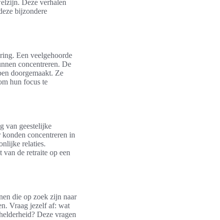
welzijn. Deze verhalen
 deze bijzondere
varing. Een veelgehoorde
kunnen concentreren. De
bben doorgemaakt. Ze
om hun focus te
 van geestelijke
er konden concentreren in
nlijke relaties.
t van de retraite op een
nen die op zoek zijn naar
en. Vraag jezelf af: wat
e helderheid? Deze vragen