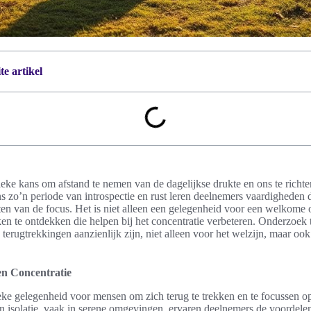
e artikel
nieke kans om afstand te nemen van de dagelijkse drukte en ons te richt
ns zo’n periode van introspectie en rust leren deelnemers vaardigheden 
ten van de focus. Het is niet alleen een gelegenheid voor een welkome
 te ontdekken die helpen bij het concentratie verbeteren. Onderzoek 
terugtrekkingen aanzienlijk zijn, niet alleen voor het welzijn, maar ook
 en Concentratie
eke gelegenheid voor mensen om zich terug te trekken en te focussen op 
an isolatie, vaak in serene omgevingen, ervaren deelnemers de voordel