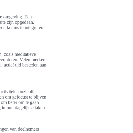
ene omgeving. Een
aite zijn opgedaan,
en kennis te integreren
n, zoals meditatieve
bevorderen. Velen merken
 actief tijd besteden aan
ctiviteit aanzienlijk
en om gefocust te blijven
 om beter om te gaan
 in hun dagelijkse taken.
ringen van deelnemers