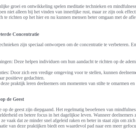
lijke groei en ontwikkeling spelen meditatie technieken en mindfulness
en niet alleen bij het vinden van innerlijke rust, maar ze zijn ook effect
ch te richten op het hier en nu kunnen mensen beter omgaan met de afle
terde Concentratie
technieken zijn speciaal ontworpen om de concentratie te verbeteren. E
ngen: Deze helpen individuen om hun aandacht te richten op de ademha
aties: Door zich een vredige omgeving voor te stellen, kunnen deelneme
ar positieve gedachten.
In deze praktijk leren deelnemers om momenten van stilte te omarmen en i
 op de Geest
e op de geest zijn diepgaand. Het regelmatig beoefenen van mindfulness
helderheid en betere focus in het dagelijkse leven. Wanneer deelnemers
ze vaak dat ze minder snel afgeleid raken en beter in staat zijn om zich
atie van deze praktijken biedt een waardevol pad naar een meer gefocu