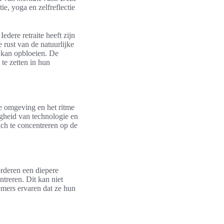
tie, yoga en zelfreflectie
Iedere retraite heeft zijn
e rust van de natuurlijke
kan opbloeien. De
te zetten in hun
de omgeving en het ritme
zigheid van technologie en
ich te concentreren op de
vorderen een diepere
ntreren. Dit kan niet
emers ervaren dat ze hun