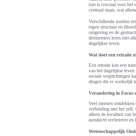
rust is cruciaal voor het
centraal staan, wat allem
Verschillende soorten retr
eigen structuur en filoso
omgeving en de gestructu
deelnemers leren niet al
dagelijkse leven.
Wat doet een retraite m
Een retraite kan een tra
van het dagelijkse leven 
sociale verplichtingen k
dingen die er werkelijk 
Verandering in Focus 
Veel mensen ontdekken 
verbinding met het zelf, 
alleen de kwaliteit van 
aandacht verbeteren
en l
Wetenschappelijk Onde