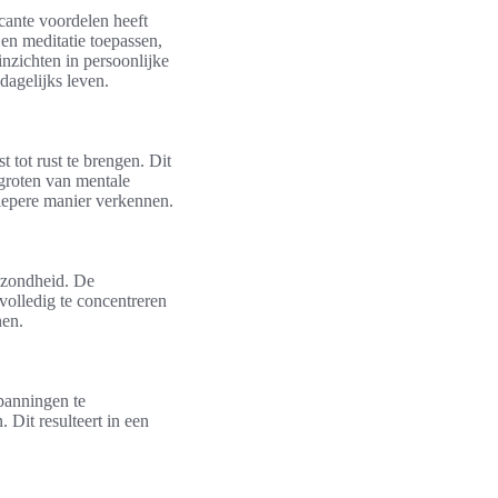
icante voordelen heeft
en meditatie toepassen,
nzichten in persoonlijke
dagelijks leven.
 tot rust te brengen. Dit
rgroten van mentale
iepere manier verkennen.
gezondheid. De
volledig te concentreren
nen.
spanningen te
 Dit resulteert in een