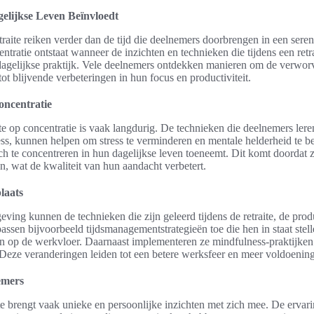
gelijkse Leven Beïnvloedt
raite reiken verder dan de tijd die deelnemers doorbrengen in een ser
ntratie ontstaat wanneer de inzichten en technieken die tijdens een retr
dagelijkse praktijk. Vele deelnemers ontdekken manieren om de verworv
 tot blijvende verbeteringen in hun focus en productiviteit.
ncentratie
te op concentratie is vaak langdurig. De technieken die deelnemers lere
ss, kunnen helpen om stress te verminderen en mentale helderheid te 
 te concentreren in hun dagelijkse leven toeneemt. Dit komt doordat zij
jn, wat de kwaliteit van hun aandacht verbetert.
laats
ving kunnen de technieken die zijn geleerd tijdens de retraite, de produ
sen bijvoorbeeld tijdsmanagementstrategieën toe die hen in staat stell
en op de werkvloer. Daarnaast implementeren ze mindfulness-praktijken
s. Deze veranderingen leiden tot een betere werksfeer en meer voldoening
emers
te brengt vaak unieke en persoonlijke inzichten met zich mee. De erva