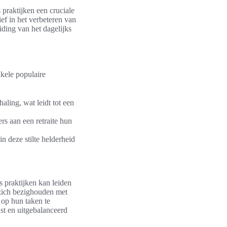
 praktijken een cruciale
ief in het verbeteren van
iding van het dagelijks
nkele populaire
ling, wat leidt tot een
rs aan een retraite hun
n deze stilte helderheid
 praktijken kan leiden
 zich bezighouden met
 op hun taken te
st en uitgebalanceerd