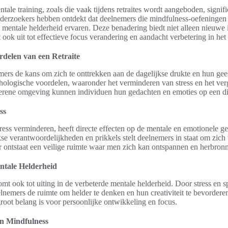
tale training, zoals die vaak tijdens retraites wordt aangeboden, signif
nderzoekers hebben ontdekt dat deelnemers die mindfulness-oefeningen 
mentale helderheid ervaren. Deze benadering biedt niet alleen nieuwe i
ook uit tot effectieve focus verandering en aandacht verbetering in het 
rdelen van een Retraite
mers de kans om zich te onttrekken aan de dagelijkse drukte en hun geest
ychologische voordelen, waaronder het verminderen van stress en het ve
serene omgeving kunnen individuen hun gedachten en emoties op een d
ss
 stress verminderen, heeft directe effecten op de mentale en emotionele 
se verantwoordelijkheden en prikkels stelt deelnemers in staat om zich 
r ontstaat een veilige ruimte waar men zich kan ontspannen en herbron
ntale Helderheid
 komt ook tot uiting in de verbeterde mentale helderheid. Door stress en 
lnemers de ruimte om helder te denken en hun creativiteit te bevorderen.
groot belang is voor persoonlijke ontwikkeling en focus.
en Mindfulness