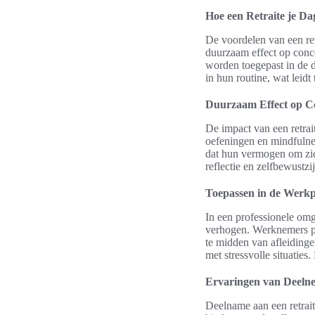
Hoe een Retraite je Da
De voordelen van een ret
duurzaam effect op conce
worden toegepast in de 
in hun routine, wat leidt
Duurzaam Effect op Co
De impact van een retrai
oefeningen en mindfulne
dat hun vermogen om zich
reflectie en zelfbewustzi
Toepassen in de Werkp
In een professionele omge
verhogen. Werknemers pas
te midden van afleiding
met stressvolle situatie
Ervaringen van Deeln
Deelname aan een retrai