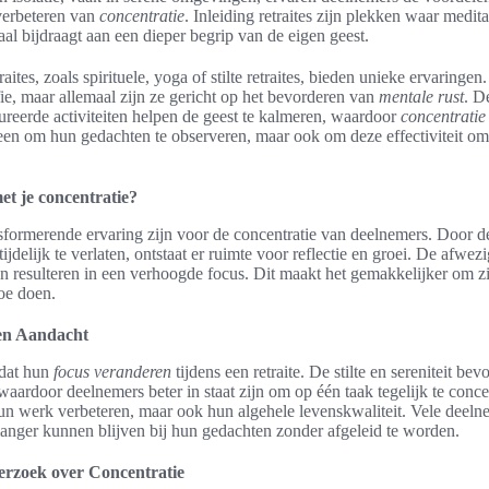
 verbeteren van
concentratie
. Inleiding retraites zijn plekken waar medita
aal bijdraagt aan een dieper begrip van de eigen geest.
aites, zoals spirituele, yoga of stilte retraites, bieden unieke ervaringen. 
fie, maar allemaal zijn ze gericht op het bevorderen van
mentale rust
. D
reerde activiteiten helpen de geest te kalmeren, waardoor
concentratie
leen om hun gedachten te observeren, maar ook om deze effectiviteit om 
et je concentratie?
nsformerende ervaring zijn voor de concentratie van deelnemers. Door 
tijdelijk te verlaten, ontstaat er ruimte voor reflectie en groei. De afwe
an resulteren in een verhoogde focus. Dit maakt het gemakkelijker om z
toe doen.
en Aandacht
dat hun
focus veranderen
tijdens een retraite. De stilte en sereniteit be
waardoor deelnemers beter in staat zijn om op één taak tegelijk te conce
hun werk verbeteren, maar ook hun algehele levenskwaliteit. Vele deeln
anger kunnen blijven bij hun gedachten zonder afgeleid te worden.
rzoek over Concentratie