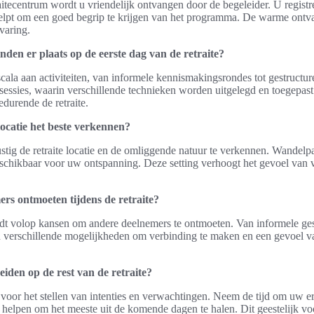
aitecentrum wordt u vriendelijk ontvangen door de begeleider. U registr
elpt om een goed begrip te krijgen van het programma. De warme ontva
varing.
inden er plaats op de eerste dag van de retraite?
scala aan activiteiten, van informele kennismakingsrondes tot gestructu
essies, waarin verschillende technieken worden uitgelegd en toegepast 
durende de retraite.
locatie het beste verkennen?
ustig de retraite locatie en de omliggende natuur te verkennen. Wandelp
schikbaar voor uw ontspanning. Deze setting verhoogt het gevoel van ve
rs ontmoeten tijdens de retraite?
edt volop kansen om andere deelnemers te ontmoeten. Van informele ge
ijn verschillende mogelijkheden om verbinding te maken en een gevoel 
iden op de rest van de retraite?
l voor het stellen van intenties en verwachtingen. Neem de tijd om uw e
 u helpen om het meeste uit de komende dagen te halen. Dit geestelijk v