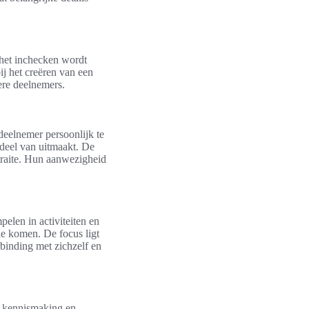
 het inchecken wordt
ij het creëren van een
ere deelnemers.
 deelnemer persoonlijk te
rdeel van uitmaakt. De
etraite. Hun aanwezigheid
elen in activiteiten en
e komen. De focus ligt
rbinding met zichzelf en
op kennismaking en