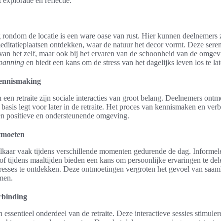
 exploratie en reflectie.
rondom de locatie is een ware oase van rust. Hier kunnen deelnemers z
 meditatieplaatsen ontdekken, waar de natuur het decor vormt. Deze sere
 van het zelf, maar ook bij het ervaren van de schoonheid van de omge
panning
en biedt een kans om de stress van het dagelijks leven los te lat
 kennismaking
 een retraite zijn sociale interacties van groot belang. Deelnemers ontm
 basis legt voor later in de retraite. Het proces van kennismaken en ve
een positieve en ondersteunende omgeving.
tmoeten
kaar vaak tijdens verschillende momenten gedurende de dag. Informel
of tijdens maaltijden bieden een kans om persoonlijke ervaringen te del
resses te ontdekken. Deze ontmoetingen vergroten het gevoel van saa
men.
rbinding
n essentieel onderdeel van de retraite. Deze interactieve sessies stimul