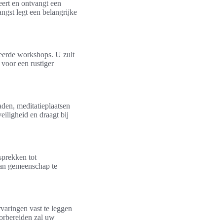
eert en ontvangt een
ngst legt een belangrijke
reerde workshops. U zult
voor een rustiger
aden, meditatieplaatsen
iligheid en draagt bij
sprekken tot
van gemeenschap te
rvaringen vast te leggen
oorbereiden zal uw