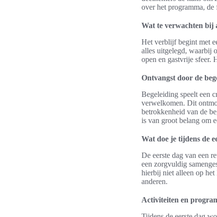
over het programma, de f
Wat te verwachten bij
Het verblijf begint met
alles uitgelegd, waarbij
open en gastvrije sfeer.
Ontvangst door de beg
Begeleiding speelt een cr
verwelkomen. Dit ontmoet
betrokkenheid van de beg
is van groot belang om e
Wat doe je tijdens de e
De eerste dag van een re
een zorgvuldig samenges
hierbij niet alleen op h
anderen.
Activiteiten en progr
Tijdens de eerste dag wo