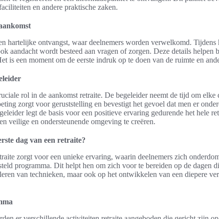
aciliteiten en andere praktische zaken.
 aankomst
 een hartelijke ontvangst, waar deelnemers worden verwelkomd. Tijdens
 ook aandacht wordt besteed aan vragen of zorgen. Deze details helpen b
 Het is een moment om de eerste indruk op te doen van de ruimte en and
eleider
uciale rol in de aankomst retraite. De begeleider neemt de tijd om elke
ing zorgt voor geruststelling en bevestigt het gevoel dat men er onde
eleider legt de basis voor een positieve ervaring gedurende het hele r
en veilige en ondersteunende omgeving te creëren.
erste dag van een retraite?
traite zorgt voor een unieke ervaring, waarin deelnemers zich onderdomp
teld programma. Dit helpt hen om zich voor te bereiden op de dagen di
et leren van technieken, maar ook op het ontwikkelen van een diepere ve
amma
rden er verschillende activiteiten retraite aangeboden die gericht zijn 