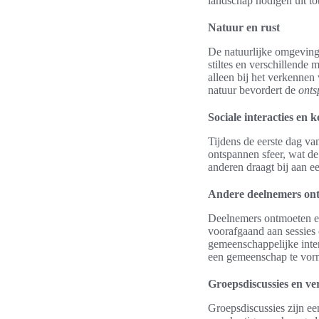
landschap nodigen uit tot
Natuur en rust
De natuurlijke omgeving 
stiltes en verschillende
alleen bij het verkennen
natuur bevordert de
onts
Sociale interacties en
Tijdens de eerste dag van
ontspannen sfeer, wat de
anderen draagt bij aan 
Andere deelnemers on
Deelnemers ontmoeten el
voorafgaand aan sessies 
gemeenschappelijke inte
een gemeenschap te vor
Groepsdiscussies en ve
Groepsdiscussies zijn ee