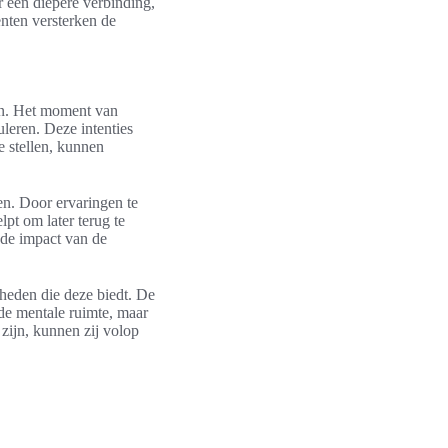
r een diepere verbinding,
nten versterken de
gen. Het moment van
leren. Deze intenties
e stellen, kunnen
den. Door ervaringen te
pt om later terug te
n de impact van de
kheden die deze biedt. De
 de mentale ruimte, maar
zijn, kunnen zij volop