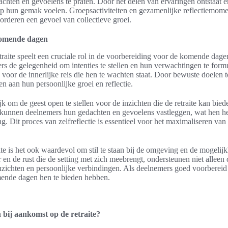
chten en gevoelens te praten. Door het delen van ervaringen ontstaat e
op hun gemak voelen. Groepsactiviteiten en gezamenlijke reflectiemome
vorderen een gevoel van collectieve groei.
komende dagen
traite speelt een cruciale rol in de voorbereiding voor de komende da
s de gelegenheid om intenties te stellen en hun verwachtingen te formu
voor de innerlijke reis die hen te wachten staat. Door bewuste doelen t
n aan hun persoonlijke groei en reflectie.
jk om de geest open te stellen voor de inzichten die de retraite kan bie
 kunnen deelnemers hun gedachten en gevoelens vastleggen, wat hen hel
g. Dit proces van zelfreflectie is essentieel voor het maximaliseren va
aite is het ook waardevol om stil te staan bij de omgeving en de mogelij
 en de rust die de setting met zich meebrengt, ondersteunen niet alleen
nzichten en persoonlijke verbindingen. Als deelnemers goed voorbereid 
ende dagen hen te bieden hebben.
bij aankomst op de retraite?