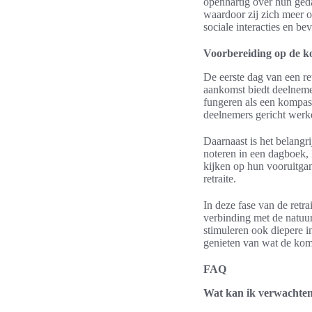
openhartig over hun geda
waardoor zij zich meer 
sociale interacties en be
Voorbereiding op de 
De eerste dag van een re
aankomst biedt deelnemer
fungeren als een kompas 
deelnemers gericht werke
Daarnaast is het belangri
noteren in een dagboek,
kijken op hun vooruitgan
retraite.
In deze fase van de retr
verbinding met de natuur
stimuleren ook diepere i
genieten van wat de kom
FAQ
Wat kan ik verwachten 