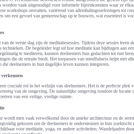
 worden vaak uitgenodigd voor informele bijeenkomsten waar ze elkaar
se workshops omvatten, variërend van ademhalingsoefeningen tot crea
pen om een gevoel van gemeenschap op te bouwen, wat essentieel is voor
ies
 van de eerste dag zijn de meditatiesessies. Tijdens deze sessies leren 
s technieken. De begeleider legt uit hoe meditatie kan bijdragen aan ee
egelmatig te mediteren, kunnen deelnemers hun gedachten tot rust bren
ngen die de retraite biedt. Het toepassen van mindfulness helpt niet allee
 die deelnemers in hun dagelijks leven kunnen integreren.
g verkennen
t een cruciale rol in het welzijn van deelnemers. Het is de perfecte plek 
kenning
van de omgeving. De natuurlijke omgeving rondom de locatie dr
 creëren van een veilige, vredige ruimte.
tie
ite wordt men vaak verwelkomd door de unieke architectuur en de seren
 zorgvuldig gekozen om de deelnemers te ondersteunen in hun zoektocht na
chikbaar voor meditatie, yoga, en andere activiteiten. Wandelpaden do