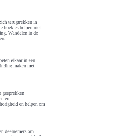
ich terugtrekken in
ne hoekjes helpen niet
ving. Wandelen in de
en.
oeten elkaar in een
rbinding maken met
e gesprekken
en en
mhorigheid en helpen om
eren deelnemers om