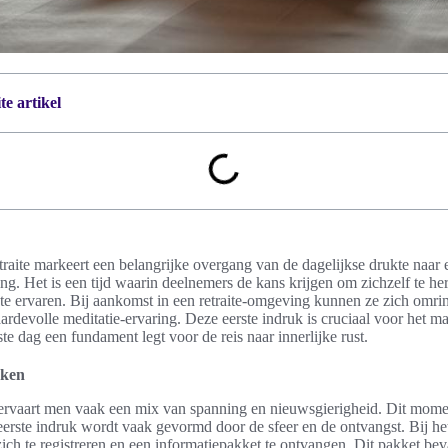
e artikel
traite markeert een belangrijke overgang van de dagelijkse drukte naar 
ing. Het is een tijd waarin deelnemers de kans krijgen om zichzelf te h
e ervaren. Bij aankomst in een retraite-omgeving kunnen ze zich omrin
ardevolle meditatie-ervaring. Deze eerste indruk is cruciaal voor het m
ste dag een fundament legt voor de reis naar innerlijke rust.
cken
e ervaart men vaak een mix van spanning en nieuwsgierigheid. Dit mome
eerste indruk wordt vaak gevormd door de sfeer en de ontvangst. Bij he
ch te registreren en een informatiepakket te ontvangen. Dit pakket beva