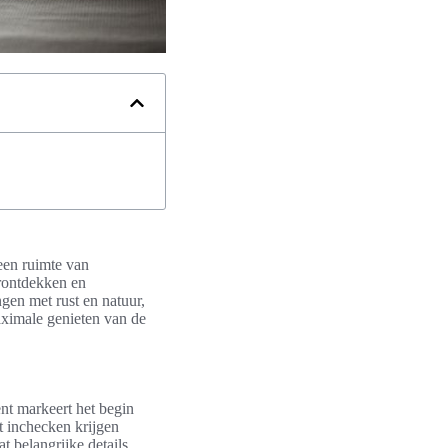
een ruimte van
erontdekken en
gen met rust en natuur,
aximale genieten van de
nt markeert het begin
t inchecken krijgen
t belangrijke details