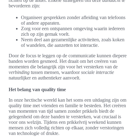
richten op de ander. Enkele strategieën om deze
aandacht
te
bevorderen zijn:
Organiseer gesprekken zonder afleiding van telefoons
of andere apparaten.
Zorg voor een ontspannen omgeving waarin iedereen
zich op zijn gemak voelt.
Neem deel aan gezamenlijke activiteiten, zoals koken
of wandelen, die aanzetten tot interactie.
Door de focus te leggen op de communicatie kunnen diepere
banden worden gesmeed. Het draait om het creëren van
momenten die belangrijk zijn voor het versterken van de
verbinding
tussen mensen, waardoor
sociale interactie
natuurlijker en authentieker aanvoelt.
Het belang van quality time
In onze hectische wereld kan het soms een uitdaging zijn om
quality time met vrienden en familie te besteden. Het creëren
van momenten van tijd samen zonder prikkels biedt de
gelegenheid om deze banden te versterken, wat cruciaal is
voor ons welzijn. Tijdens een prikkelvrij weekend kunnen
mensen zich volledig richten op elkaar, zonder verstoringen
van technologie of drukte.