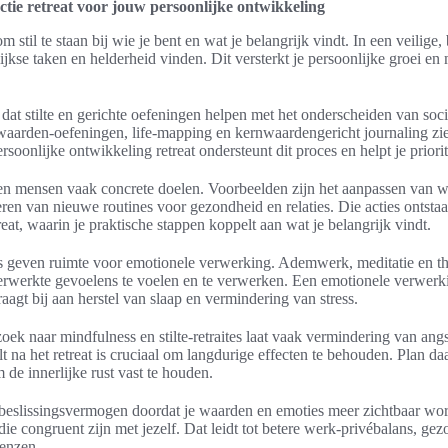
ctie retreat voor jouw persoonlijke ontwikkeling
m stil te staan bij wie je bent en wat je belangrijk vindt. In een veilige,
jkse taken en helderheid vinden. Dit versterkt je persoonlijke groei e
dat stilte en gerichte oefeningen helpen met het onderscheiden van soc
waarden-oefeningen, life-mapping en kernwaardengericht journaling zie
ersoonlijke ontwikkeling retreat ondersteunt dit proces en helpt je priori
ren mensen vaak concrete doelen. Voorbeelden zijn het aanpassen van w
ren van nieuwe routines voor gezondheid en relaties. Die acties ontstaa
eat, waarin je praktische stappen koppelt aan wat je belangrijk vindt.
ngs geven ruimte voor emotionele verwerking. Ademwerk, meditatie en t
werkte gevoelens te voelen en te verwerken. Een emotionele verwerking
aagt bij aan herstel van slaap en vermindering van stress.
ek naar mindfulness en stilte-retraites laat vaak vermindering van angst
lt na het retreat is cruciaal om langdurige effecten te behouden. Plan d
de innerlijke rust vast te houden.
je beslissingsvermogen doordat je waarden en emoties meer zichtbaar wor
die congruent zijn met jezelf. Dat leidt tot betere werk-privébalans, ge
renzen.