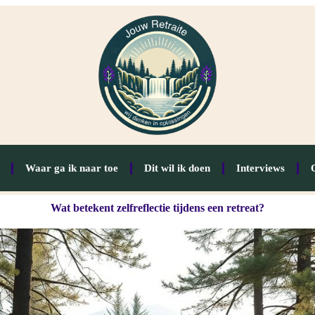
Waar ga ik naar toe
Dit wil ik doen
Interviews
Wat betekent zelfreflectie tijdens een retreat?