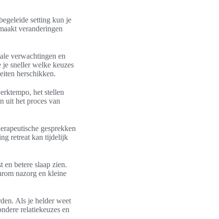
 begeleide setting kun je
n maakt veranderingen
iale verwachtingen en
 je sneller welke keuzes
teiten herschikken.
erktempo, het stellen
n uit het proces van
herapeutische gesprekken
 retreat kan tijdelijk
 en betere slaap zien.
aarom nazorg en kleine
den. Als je helder weet
zondere relatiekeuzes en