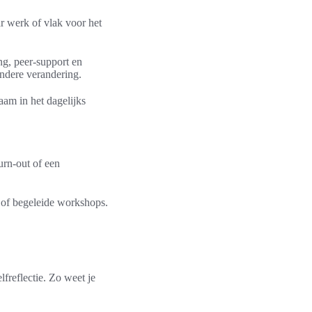
ar werk of vlak voor het
ing, peer-support en
andere verandering.
zaam in het dagelijks
urn-out of een
te of begeleide workshops.
elfreflectie. Zo weet je