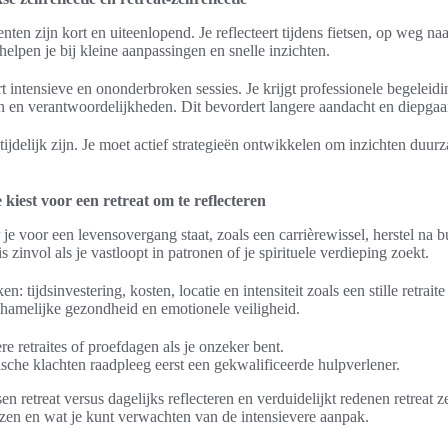
ten zijn kort en uiteenlopend. Je reflecteert tijdens fietsen, op weg na
lpen je bij kleine aanpassingen en snelle inzichten.
ert intensieve en ononderbroken sessies. Je krijgt professionele begeleid
en en verantwoordelijkheden. Dit bevordert langere aandacht en diepga
 tijdelijk zijn. Je moet actief strategieën ontwikkelen om inzichten duur
iest voor een retreat om te reflecteren
je voor een levensovergang staat, zoals een carrièrewissel, herstel na b
is zinvol als je vastloopt in patronen of je spirituele verdieping zoekt.
: tijdsinvestering, kosten, locatie en intensiteit zoals een stille retrai
chamelijke gezondheid en emotionele veiligheid.
re retraites of proefdagen als je onzeker bent.
ische klachten raadpleeg eerst een gekwalificeerde hulpverlener.
sen retreat versus dagelijks reflecteren en verduidelijkt redenen retreat z
ezen en wat je kunt verwachten van de intensievere aanpak.