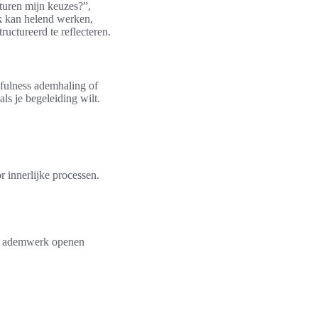
sturen mijn keuzes?”,
ck kan helend werken,
ructureerd te reflecteren.
dfulness ademhaling of
s je begeleiding wilt.
r innerlijke processen.
en ademwerk openen