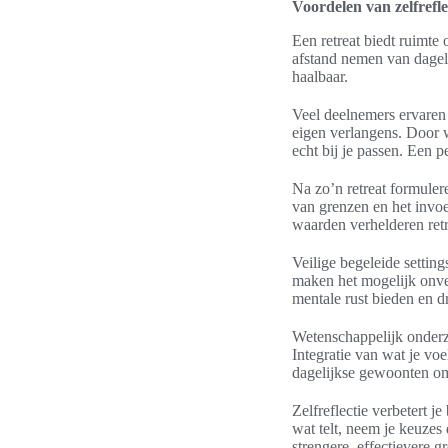
Voordelen van zelfrefle
Een retreat biedt ruimte o
afstand nemen van dageli
haalbaar.
Veel deelnemers ervaren 
eigen verlangens. Door 
echt bij je passen. Een p
Na zo’n retreat formule
van grenzen en het invoe
waarden verhelderen retr
Veilige begeleide setti
maken het mogelijk onver
mentale rust bieden en dr
Wetenschappelijk onderzo
Integratie van wat je voe
dagelijkse gewoonten om 
Zelfreflectie verbetert 
wat telt, neem je keuzes 
strengere, effectievere g