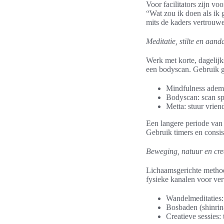
Voor facilitators zijn v
“Wat zou ik doen als ik 
mits de kaders vertrouwel
Meditatie, stilte en aan
Werk met korte, dagelijk
een bodyscan. Gebruik g
Mindfulness ademh
Bodyscan: scan sp
Metta: stuur vrien
Een langere periode van 
Gebruik timers en consist
Beweging, natuur en creat
Lichaamsgerichte method
fysieke kanalen voor ve
Wandelmeditaties: 
Bosbaden (shinrin-
Creatieve sessies: