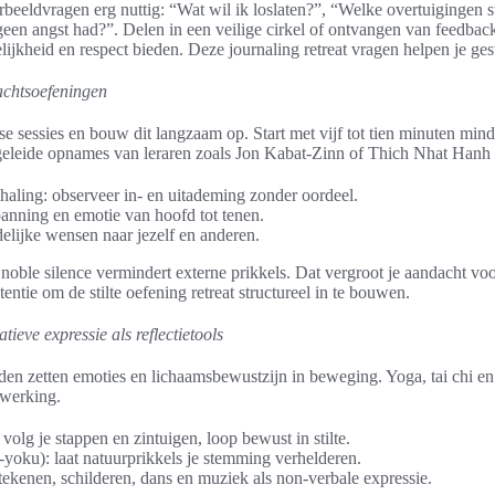
oorbeeldvragen erg nuttig: “Wat wil ik loslaten?”, “Welke overtuigingen 
geen angst had?”. Delen in een veilige cirkel of ontvangen van feedba
ijkheid en respect bieden. Deze journaling retreat vragen helpen je gest
dachtsoefeningen
se sessies en bouw dit langzaam op. Start met vijf tot tien minuten min
eleide opnames van leraren zoals Jon Kabat-Zinn of Thich Nhat Hanh al
aling: observeer in- en uitademing zonder oordeel.
anning en emotie van hoofd tot tenen.
delijke wensen naar jezelf en anderen.
noble silence vermindert externe prikkels. Dat vergroot je aandacht voo
entie om de stilte oefening retreat structureel in te bouwen.
ieve expressie als reflectietools
en zetten emoties en lichaamsbewustzijn in beweging. Yoga, tai chi 
rwerking.
volg je stappen en zintuigen, loop bewust in stilte.
yoku): laat natuurprikkels je stemming verhelderen.
 tekenen, schilderen, dans en muziek als non-verbale expressie.