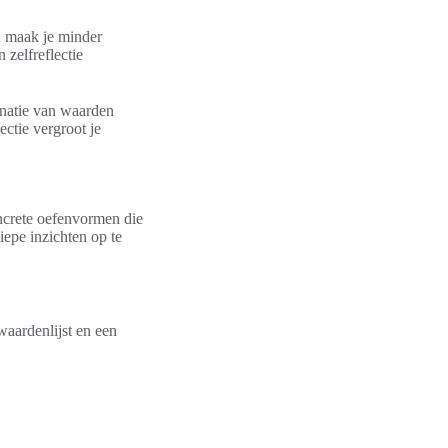
n maak je minder
zelfreflectie
inatie van waarden
ectie vergroot je
oncrete oefenvormen die
iepe inzichten op te
waardenlijst en een