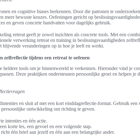
tronen en cognitive biases herkennen. Door die patronen te onderzoeke
en meer bewuste keuzes. Oefeningen gericht op beslissingsvaardigheden 
ces en geven concrete handvatten voor dagelijks gebruik.
eling retreat geeft je zowel inzichten als concrete tools. Met een comb
ionele verwerking retreat en training in beslissingsvaardigheden zelfrefl
t blijvende veranderingen op in hoe je leeft en werkt.
zelfreflectie tijdens een retreat te oefenen
g je heldere tools om je binnenwereld te verkennen. Hieronder vind je c
oepassen. Deze praktijken ondersteunen persoonlijke groei en helpen je d
flectievragen
intenties en sluit af met een kort einddagreflectie-format. Gebruik een 
rsoonlijke ontwikkeling om richting te geven.
e intenties en één actie.
 een korte les, een gevoel en een volgende stap.
 richt één brief aan jezelf en één aan een belangrijke ander.