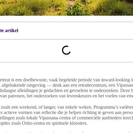
e artikel
 retreat is een doelbewuste, vaak begeleide periode van inward-looking int
ge, afgebakende omgeving — denk aan een retraitecentrum, een Vipassa
edaagse afleidingen je gedachten en gevoelens te onderzoeken. Deze be
 van patronen, het onderzoeken van levenskeuzes en het voelen van emo
n, zoals een weekend, of langer, van enkele weken. Programma’s variëren
r actieve vormen van reflectie die je helpen richting te geven aan persoo
tellingen zoals lokale Vipassana-centra of commerciële aanbieders terech
opties zoals Osho-centra en spirituele kloosters.