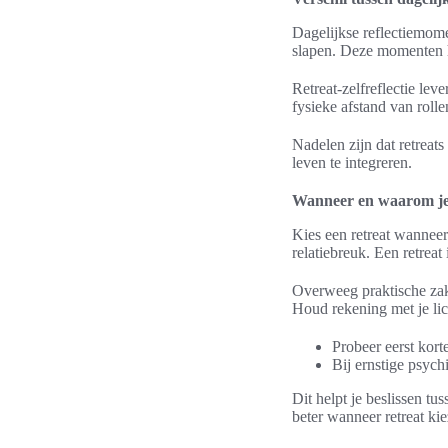
Dagelijkse reflectiemomen
slapen. Deze momenten he
Retreat-zelfreflectie lev
fysieke afstand van roll
Nadelen zijn dat retreats
leven te integreren.
Wanneer en waarom je k
Kies een retreat wanneer 
relatiebreuk. Een retreat 
Overweeg praktische zaken
Houd rekening met je li
Probeer eerst korte
Bij ernstige psych
Dit helpt je beslissen tus
beter wanneer retreat ki