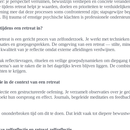
der: je perspectief verruimen, bewustzijn verdiepen en concrete verand
 tijdens retreat helpt je waarden, doelen en prioriteiten te verduidelijke
ing mee dat deze processen soms confronterend zijn; stapsgewijze bege
k. Bij trauma of ernstige psychische klachten is professionele ondersteu
tijdens een retreat in?
 retreat is een gericht proces van zelfonderzoek. Je werkt met technieken
lisaties en groepsgesprekken. De omgeving van een retreat — stilte, min
waliteit van je reflectie omdat externe afleidingen verdwijnen.
aak reflectievragen, rituelen en veilige groepsdynamieken om diepgang 
ema’s aan te raken die in het dagelijks leven blijven liggen. De combina
hten te krijgen.
tie in de context van een retreat
flectie een gestructureerde oefening. Je verzamelt observaties over je ge
oekt hun oorsprong en effect. Journals, begeleide meditaties en feed
e, ononderbroken tijd om dit te doen. Dat leidt vaak tot diepere bewust
e zelfreflectie en retreat-zelfreflectie