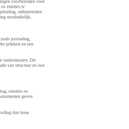
eringen voorbereiden voor
n en emoties te
leiding, stilteperioden
ning noodzakelijk.
 zoals journaling,
der prikkels en een
te ondersteunen. Dit
tie van structuur en rust
drag, emoties en
backmomenten geven
wording dan losse