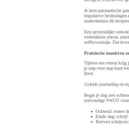
Je leert automatische pa
impulsieve beslissingen 
ondersteunen dit leerpro
Een persoonlijke ontwikk
verhelderen retreat, emot
zelfbewustzijn. Dat lever
Praktische manieren om 
Tijdens een retreat krij
je stap voor stap kunt t
doen.
Geleide journaling en re
Begin je dag met ochtend
eenvoudige SWOT voor pe
Ochtend: noteer dri
Einde dag: schrijf
Brieven schrijven: