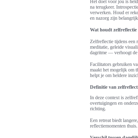
Het doel voor jou is hel
na terugkeer. Introspectie
verwerken. Houd er reken
en nazorg zijn belangrij
Wat houdt zelfreflectie 
Zelfreflectie tijdens een
meditatie, geleide visua
dagritme — verhoogt de k
Facilitators gebruiken v
maakt het mogelijk om th
helpt je om heldere inzic
Definitie van zelfreflec
In deze context is zelfre
overtuigingen en onderz
richting.
Een retreat biedt langer
reflectiemomenten thuis.
Verschil tussen dagelijks