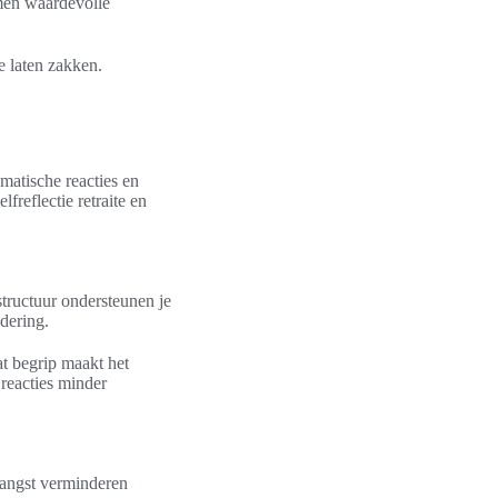
rmen waardevolle
e laten zakken.
omatische reacties en
freflectie retraite en
structuur ondersteunen je
dering.
Dat begrip maakt het
reacties minder
 angst verminderen