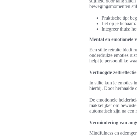
stijfheid door lang zit
bewegingsmomenten stilte
Praktische tip: be
Let op je lichaam:
Integreer thuis: ho
Mental en emotionele v
Een stilte retraite biedt
onderdrukte emoties rusti
helpt je persoonlijke wa
Verhoogde zelfreflecti
In stilte kun je emoties 
hierbij. Door herhaalde 
De emotionele helderheid 
makkelijker om bewuste 
automatisch zijn na een re
Vermindering van angs
Mindfulness en ademgeri