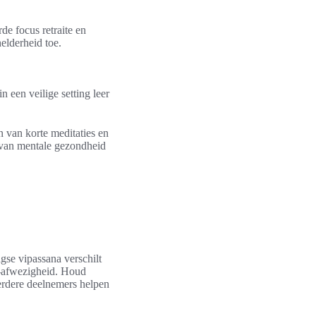
de focus retraite en
elderheid toe.
 een veilige setting leer
 van korte meditaties en
g van mentale gezondheid
agse vipassana verschilt
k-afwezigheid. Houd
eerdere deelnemers helpen