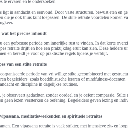
es te ervaren en te onderzoeken.
enis ligt in aandacht en eenvoud. Door vaste structuren, bewust eten en
n die je ook thuis kunt toepassen. De stilte retraite voordelen komen va
rugkeer.
s: wat het precies inhoudt
jou een gefocuste periode om innerlijke rust te vinden. In dat korte overzic
pes retraite drijft en hoe een praktijkdag eruit kan zien. Deze heldere ui
en en bereidt je voor op praktische regels tijdens je verblijf.
es van een stilte retraite
n georganiseerde periode van vrijwillige stilte gecombineerd met gestructu
aren begeleiders, zoals boeddhistische leraren of mindfulness-docenten. 
andacht en discipline in dagelijkse routines.
ati, je observeert gedachten zonder oordeel en je oefent compassie. Stilte
en geen lezen versterken de oefening. Begeleiders geven lezing en indi
vipassana, meditatieweekenden en spirituele retraites
nten. Een vipassana retraite is vaak strikter, met intensieve zit- en loo