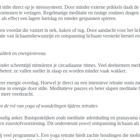
t stilte direct op je stresssysteem. Door minder externe prikkels daalt de
sshormonen te verlagen. Regelmatige meditatie en rustige routines dragen 
 als effect een lagere hartslag en minder gespannen spieren.
en voordat die vastzet in nek, kaken of rug. Door aandacht voor het l
tie van lichaamsbewustzijn en ontspanning lichaam versterkt herstel e
liteit en energieniveau
nder schermtijd stimuleren je circadiaanse ritmes. Veel deelnemers mer
erbetert: ze vallen sneller in slaap en worden minder vaak wakker.
meer energie overdag. Hoewel je direct na een intensieve retraite soms m
ame in energie door stilte. Meditatieve pauzes en beter slapen meditatie
 meer veerkracht.
de rol van yoga of wandelingen tijdens retraites
dig anker. Basispraktijken zoals meditatie ademhaling en pranayama st
en zuurstofvoorziening. Dit ondersteunt zowel ontspanning lichaam als
j veel programma’s. Een yoga retraite biedt zachte houdingen die mobil