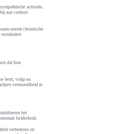
 sympathische activatie,
bij aan cortisol
ichaam neemt chronische
n vermindert
ken dat hun
oe bent, volgt na
 helpen vermoeidheid te
abiliseren het
 mentale helderheid.
iteit verbeteren en