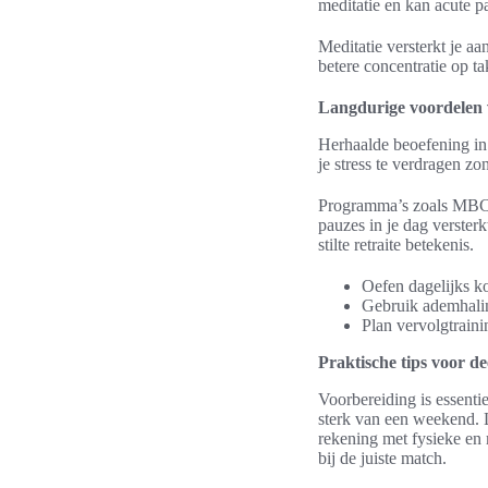
meditatie en kan acute pa
Meditatie versterkt je aa
betere concentratie op t
Langdurige voordelen 
Herhaalde beoefening in e
je stress te verdragen zo
Programma’s zoals MBCT 
pauzes in je dag verster
stilte retraite betekenis.
Oefen dagelijks ko
Gebruik ademhaling
Plan vervolgtrain
Praktische tips voor de
Voorbereiding is essentie
sterk van een weekend. 
rekening met fysieke en 
bij de juiste match.