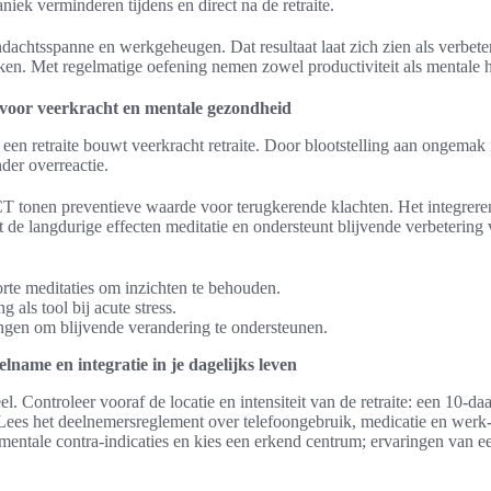
niek verminderen tijdens en direct na de retraite.
ndachtsspanne en werkgeheugen. Dat resultaat laat zich zien als verbeter
aken. Met regelmatige oefening nemen zowel productiviteit als mentale h
voor veerkracht en mentale gezondheid
en retraite bouwt veerkracht retraite. Door blootstelling aan ongemak in
nder overreactie.
tonen preventieve waarde voor terugkerende klachten. Het integreren
kt de langdurige effecten meditatie en ondersteunt blijvende verbeterin
rte meditaties om inzichten te behouden.
 als tool bij acute stress.
ingen om blijvende verandering te ondersteunen.
elname en integratie in je dagelijks leven
el. Controleer vooraf de locatie en intensiteit van de retraite: een 10-da
Lees het deelnemersreglement over telefoongebruik, medicatie en wer
mentale contra-indicaties en kies een erkend centrum; ervaringen van 