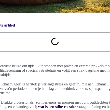
e artikel
n bewuste keuze om tijdelijk te stoppen met praten en externe prikkels te 
itatiecentrum of speciaal retraitehuis en volgt een strak dagritme met m
altijden.
 lichaam geest is herstel: je verlaagt stress en geeft ruimte aan lichamel
dens zo’n periode kunnen je hartslag en bloeddruk zakken, spierspanni
tie toe.
? Drukke professionals, zorgverleners en mensen met burn-outklachten 
acht geen vakantiegevoel;
wat is een stilte retraite
vraagt oefening en b