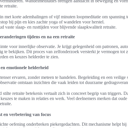
ten verminderen. Wandelmeditaties brengen aandacht in beweging en vo
 retraite.
gin met korte ademhalingen of vijf minuten loopmeditatie om spanning t
 stop bij pijn en kies zachte yoga of wandelen voor herstel.
ud vaste slaap- en rusttijden voor blijvende slaapkwaliteit retraite.
eranderingen tijdens en na een retraite
 ruimte voor innerlijke observatie. Je krijgt gelegenheid om patronen, aut
g te bekijken. Dit proces van zelfonderzoek versterkt je vermogen tot zel
arden en keuzes helderder te zien.
e en emotionele helderheid
intenser ervaren, zonder meteen te handelen. Begeleiding en een veilige 
observatie ontstaan inzichten die vaak leiden tot duurzame gedragsveran
stilte retraite betekenis vertaalt zich in concreet begrip van triggers. 
keuzes te maken in relaties en werk. Veel deelnemers merken dat oude 
traite.
t en verbetering van focus
chte oefening onderbreken piekergedachten. Dit mechanisme helpt bij