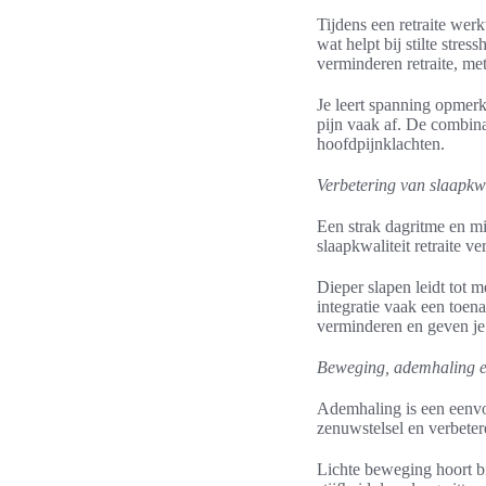
Tijdens een retraite werk
wat helpt bij stilte stre
verminderen retraite, met
Je leert spanning opmerk
pijn vaak af. De combina
hoofdpijnklachten.
Verbetering van slaapkwa
Een strak dagritme en mi
slaapkwaliteit retraite v
Dieper slapen leidt tot 
integratie vaak een toen
verminderen en geven je
Beweging, ademhaling en 
Ademhaling is een eenvou
zenuwstelsel en verbeter
Lichte beweging hoort bi