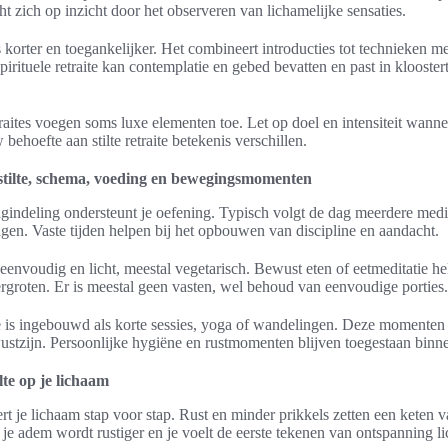
t zich op inzicht door het observeren van lichamelijke sensaties.
orter en toegankelijker. Het combineert introducties tot technieken met 
spirituele retraite kan contemplatie en gebed bevatten en past in klooste
ites voegen soms luxe elementen toe. Let op doel en intensiteit wannee
 behoefte aan stilte retraite betekenis verschillen.
stilte, schema, voeding en bewegingsmomenten
dagindeling ondersteunt je oefening. Typisch volgt de dag meerdere medit
gen. Vaste tijden helpen bij het opbouwen van discipline en aandacht.
eenvoudig en licht, meestal vegetarisch. Bewust eten of eetmeditatie hel
rgroten. Er is meestal geen vasten, wel behoud van eenvoudige porties.
te is ingebouwd als korte sessies, yoga of wandelingen. Deze momenten
tzijn. Persoonlijke hygiëne en rustmomenten blijven toegestaan binnen 
lte op je lichaam
dert je lichaam stap voor stap. Rust en minder prikkels zetten een keten v
, je adem wordt rustiger en je voelt de eerste tekenen van ontspanning l