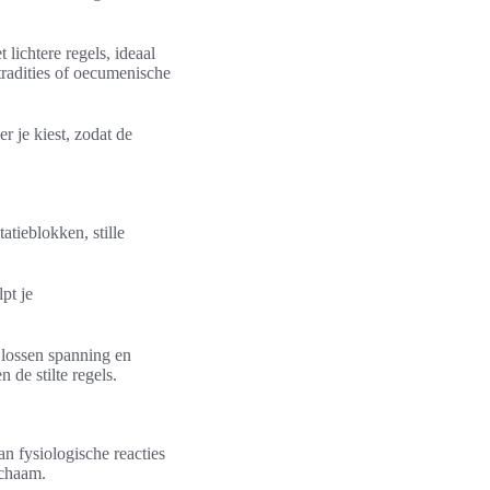
lichtere regels, ideaal
rtradities of oecumenische
r je kiest, zodat de
atieblokken, stille
pt je
 lossen spanning en
de stilte regels.
an fysiologische reacties
ichaam.