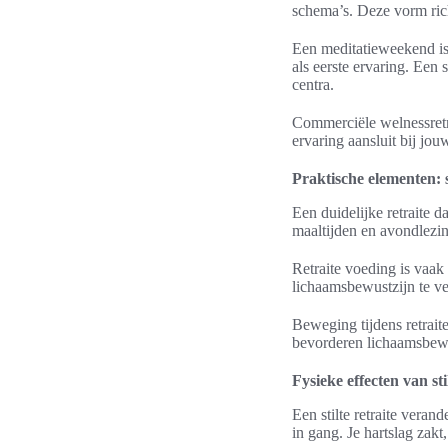
schema’s. Deze vorm rich
Een meditatieweekend is k
als eerste ervaring. Een 
centra.
Commerciële welnessretra
ervaring aansluit bij jouw
Praktische elementen: 
Een duidelijke retraite 
maaltijden en avondlezin
Retraite voeding is vaak 
lichaamsbewustzijn te ve
Beweging tijdens retrai
bevorderen lichaamsbewus
Fysieke effecten van sti
Een stilte retraite veran
in gang. Je hartslag zakt