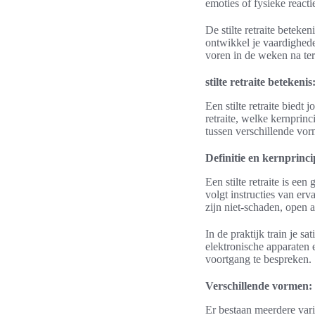
emoties of fysieke reacti
De stilte retraite betek
ontwikkel je vaardighede
voren in de weken na te
stilte retraite betekeni
Een stilte retraite biedt 
retraite, welke kernprinci
tussen verschillende vorm
Definitie en kernprincip
Een stilte retraite is ee
volgt instructies van erv
zijn niet-schaden, open a
In de praktijk train je s
elektronische apparaten 
voortgang te bespreken.
Verschillende vormen: 
Er bestaan meerdere varia