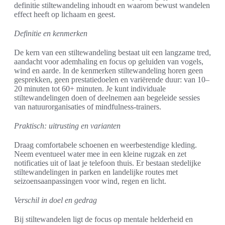
definitie stiltewandeling inhoudt en waarom bewust wandelen
effect heeft op lichaam en geest.
Definitie en kenmerken
De kern van een stiltewandeling bestaat uit een langzame tred,
aandacht voor ademhaling en focus op geluiden van vogels,
wind en aarde. In de kenmerken stiltewandeling horen geen
gesprekken, geen prestatiedoelen en variërende duur: van 10–
20 minuten tot 60+ minuten. Je kunt individuale
stiltewandelingen doen of deelnemen aan begeleide sessies
van natuurorganisaties of mindfulness-trainers.
Praktisch: uitrusting en varianten
Draag comfortabele schoenen en weerbestendige kleding.
Neem eventueel water mee in een kleine rugzak en zet
notificaties uit of laat je telefoon thuis. Er bestaan stedelijke
stiltewandelingen in parken en landelijke routes met
seizoensaanpassingen voor wind, regen en licht.
Verschil in doel en gedrag
Bij stiltewandelen ligt de focus op mentale helderheid en