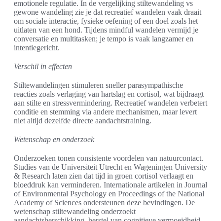
emotionele regulatie. In de vergelijking stiltewandeling vs
gewone wandeling zie je dat recreatief wandelen vaak draait
om sociale interactie, fysieke oefening of een doel zoals het
uitlaten van een hond. Tijdens mindful wandelen vermijd je
conversatie en multitasken; je tempo is vaak langzamer en
intentiegericht.
Verschil in effecten
Stiltewandelingen stimuleren sneller parasympathische
reacties zoals verlaging van hartslag en cortisol, wat bijdraagt
aan stilte en stressvermindering. Recreatief wandelen verbetert
conditie en stemming via andere mechanismen, maar levert
niet altijd dezelfde directe aandachtstraining.
Wetenschap en onderzoek
Onderzoeken tonen consistente voordelen van natuurcontact.
Studies van de Universiteit Utrecht en Wageningen University
& Research laten zien dat tijd in groen cortisol verlaagt en
bloeddruk kan verminderen. Internationale artikelen in Journal
of Environmental Psychology en Proceedings of the National
Academy of Sciences ondersteunen deze bevindingen. De
wetenschap stiltewandeling onderzoekt
aandachtsherschikking, herstel van cognitieve vermoeidheid