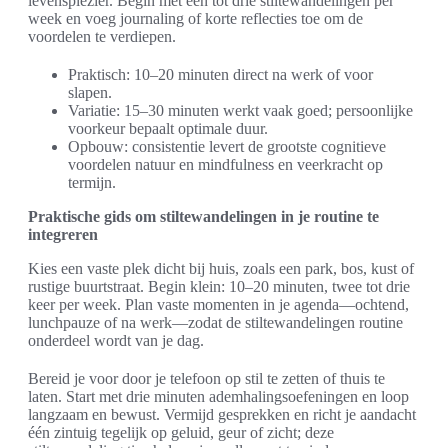
levensplezier. Begin met één tot drie stiltewandelingen per
week en voeg journaling of korte reflecties toe om de
voordelen te verdiepen.
Praktisch: 10–20 minuten direct na werk of voor
slapen.
Variatie: 15–30 minuten werkt vaak goed; persoonlijke
voorkeur bepaalt optimale duur.
Opbouw: consistentie levert de grootste cognitieve
voordelen natuur en mindfulness en veerkracht op
termijn.
Praktische gids om stiltewandelingen in je routine te
integreren
Kies een vaste plek dicht bij huis, zoals een park, bos, kust of
rustige buurtstraat. Begin klein: 10–20 minuten, twee tot drie
keer per week. Plan vaste momenten in je agenda—ochtend,
lunchpauze of na werk—zodat de stiltewandelingen routine
onderdeel wordt van je dag.
Bereid je voor door je telefoon op stil te zetten of thuis te
laten. Start met drie minuten ademhalingsoefeningen en loop
langzaam en bewust. Vermijd gesprekken en richt je aandacht
één zintuig tegelijk op geluid, geur of zicht; deze