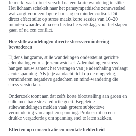
Je merkt vaak direct verschil na een korte wandeling in stilte.
Het lichaam schakelt naar het parasympathische zenuwstelsel,
wat zorgt voor een lagere hartslag en minder cortisol. Dit
direct effect stilte op stress maakt korte sessies van 10–20
minuten waardevol na een hectische werkdag, voor het slapen
gaan of na een conflict.
Hoe stiltewandelingen directe stressvermindering
bevorderen
Tijdens langzame, stille wandelingen ondersteunt gerichte
ademhaling en rust je zenuwstelsel. Ademhaling en stress
hangen nauw samen; het vertragen van je ademhaling verlaagt
acute spanning. Als je je aandacht richt op de omgeving,
verminderen negatieve gedachten en mind-wandering die
stress versterken.
Onderzoek toont aan dat zelfs korte blootstelling aan groen en
stilte meetbare stressreductie geeft. Begeleide
stiltewandelingen melden vaak grotere subjectieve
vermindering van angst en spanning. Probeer dit na een
drukke vergaderdag om spanning snel te laten zakken.
Effecten op concentratie en mentale helderheid