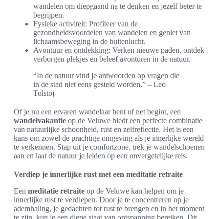
wandelen om diepgaand na te denken en jezelf beter te
begrijpen.
Fysieke activiteit: Profiteer van de
gezondheidsvoordelen van wandelen en geniet van
lichaamsbeweging in de buitenlucht.
Avontuur en ontdekking: Verken nieuwe paden, ontdek
verborgen plekjes en beleef avonturen in de natuur.
“In de natuur vind je antwoorden op vragen die
in de stad niet eens gesteld worden.” – Leo
Tolstoj
Of je nu een ervaren wandelaar bent of net begint, een
wandelvakantie
op de Veluwe biedt een perfecte combinatie
van natuurlijke schoonheid, rust en zelfreflectie. Het is een
kans om zowel de prachtige omgeving als je innerlijke wereld
te verkennen. Stap uit je comfortzone, trek je wandelschoenen
aan en laat de natuur je leiden op een onvergetelijke reis.
Verdiep je innerlijke rust met een meditatie retraite
Een
meditatie retraite
op de Veluwe kan helpen om je
innerlijke rust te verdiepen. Door je te concentreren op je
ademhaling, je gedachten tot rust te brengen en in het moment
te zijn, kun je een diepe staat van ontspanning bereiken. Dit