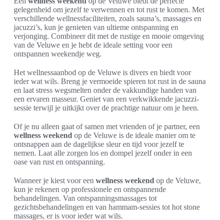
Een
wellness weekend
op de Veluwe biedt de perfecte
gelegenheid om jezelf te verwennen en tot rust te komen. Met
verschillende wellnessfaciliteiten, zoals sauna’s, massages en
jacuzzi’s, kun je genieten van ultieme ontspanning en
verjonging. Combineer dit met de rustige en mooie omgeving
van de Veluwe en je hebt de ideale setting voor een
ontspannen weekendje weg.
Het wellnessaanbod op de Veluwe is divers en biedt voor
ieder wat wils. Breng je vermoeide spieren tot rust in de sauna
en laat stress wegsmelten onder de vakkundige handen van
een ervaren masseur. Geniet van een verkwikkende jacuzzi-
sessie terwijl je uitkijkt over de prachtige natuur om je heen.
Of je nu alleen gaat of samen met vrienden of je partner, een
wellness weekend
op de Veluwe is de ideale manier om te
ontsnappen aan de dagelijkse sleur en tijd voor jezelf te
nemen. Laat alle zorgen los en dompel jezelf onder in een
oase van rust en ontspanning.
Wanneer je kiest voor een
wellness weekend
op de Veluwe,
kun je rekenen op professionele en ontspannende
behandelingen. Van ontspanningsmassages tot
gezichtsbehandelingen en van hammam-sessies tot hot stone
massages, er is voor ieder wat wils.