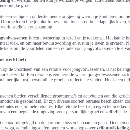
keling
en welzijn. Samen kun je workshops volgen, activiteiten ondern
ersoonlijke groei.
aite een veilige en ondersteunende omgeving waarin je kunt leren om bet
 Door te leren hoe je mindfulness kunt toepassen in je dagelijks leven, 
 werk, studie en ontspanning.
ongvolwassenen
is een investering in jezelf en je toekomst. Het kan je 
ntaal vlak, en om meer bewustwording en rust in je leven te ervaren. Ne
de kans om de voordelen van een retraite voor jongvolwassenen te erva
hoe werkt het?
 op de voordelen van een retraite voor jongvolwassenen, is het belangr
n hoe het werkt. Een retraite is een periode waarin jongvolwassenen zich
innerlijke rust, persoonlijke groei en reflectie te vinden. Het is een ti
ssenen bieden verschillende programma’s en activiteiten aan die gerich
motionele gezondheid. Er zijn diverse soorten retraites beschikbaar, zoa
retraites en spirituele retraites. Elke retraite heeft zijn eigen kenmerken
den van een begeleide omgeving voor persoonlijke groei en zelfreflectie.
rdt de nadruk gelegd op de harmonie tussen lichaam en geest. Deelneme
tatie, yoga, ademhalingsoefeningen en workshops over
zelfontwikkeling.