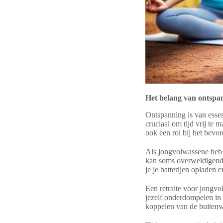
Het belang van ontspa
Ontspanning is van essen
cruciaal om tijd vrij te
ook een rol bij het bevo
Als jongvolwassene heb j
kan soms overweldigend z
je je batterijen opladen e
Een retraite voor jongvo
jezelf onderdompelen in 
koppelen van de buitenw