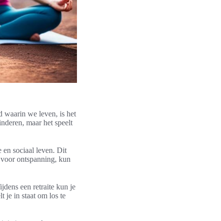
 waarin we leven, is het
inderen, maar het speelt
 en sociaal leven. Dit
n voor ontspanning, kun
jdens een retraite kun je
 je in staat om los te