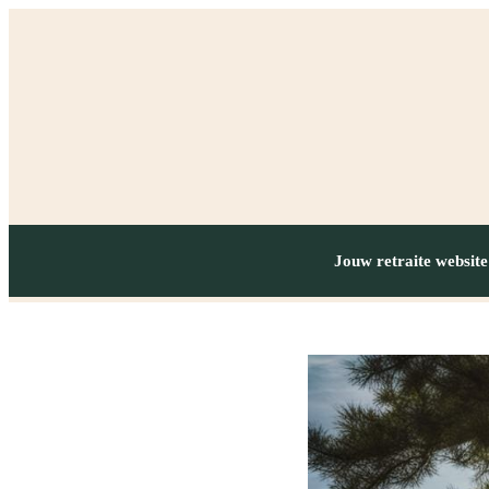
Jouw retraite website