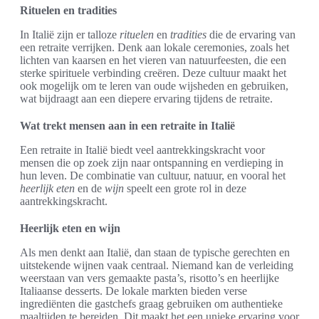
Rituelen en tradities
In Italië zijn er talloze
rituelen
en
tradities
die de ervaring van
een retraite verrijken. Denk aan lokale ceremonies, zoals het
lichten van kaarsen en het vieren van natuurfeesten, die een
sterke spirituele verbinding creëren. Deze cultuur maakt het
ook mogelijk om te leren van oude wijsheden en gebruiken,
wat bijdraagt aan een diepere ervaring tijdens de retraite.
Wat trekt mensen aan in een retraite in Italië
Een retraite in Italië biedt veel aantrekkingskracht voor
mensen die op zoek zijn naar ontspanning en verdieping in
hun leven. De combinatie van cultuur, natuur, en vooral het
heerlijk eten
en de
wijn
speelt een grote rol in deze
aantrekkingskracht.
Heerlijk eten en wijn
Als men denkt aan Italië, dan staan de typische gerechten en
uitstekende wijnen vaak centraal. Niemand kan de verleiding
weerstaan van vers gemaakte pasta’s, risotto’s en heerlijke
Italiaanse desserts. De lokale markten bieden verse
ingrediënten die gastchefs graag gebruiken om authentieke
maaltijden te bereiden. Dit maakt het een unieke ervaring voor