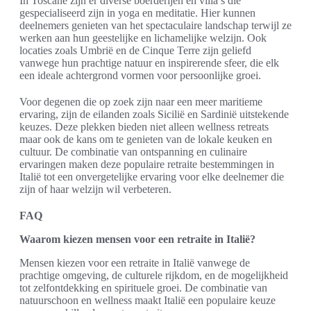
In Toscane zijn er diverse boerderijen en villa’s die
gespecialiseerd zijn in yoga en meditatie. Hier kunnen
deelnemers genieten van het spectaculaire landschap terwijl ze
werken aan hun geestelijke en lichamelijke welzijn. Ook
locaties zoals Umbrië en de Cinque Terre zijn geliefd
vanwege hun prachtige natuur en inspirerende sfeer, die elk
een ideale achtergrond vormen voor persoonlijke groei.
Voor degenen die op zoek zijn naar een meer maritieme
ervaring, zijn de eilanden zoals Sicilië en Sardinië uitstekende
keuzes. Deze plekken bieden niet alleen wellness retreats
maar ook de kans om te genieten van de lokale keuken en
cultuur. De combinatie van ontspanning en culinaire
ervaringen maken deze populaire retraite bestemmingen in
Italië tot een onvergetelijke ervaring voor elke deelnemer die
zijn of haar welzijn wil verbeteren.
FAQ
Waarom kiezen mensen voor een retraite in Italië?
Mensen kiezen voor een retraite in Italië vanwege de
prachtige omgeving, de culturele rijkdom, en de mogelijkheid
tot zelfontdekking en spirituele groei. De combinatie van
natuurschoon en wellness maakt Italië een populaire keuze