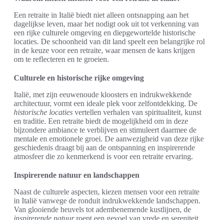
Een retraite in Italië biedt niet alleen ontsnapping aan het
dagelijkse leven, maar het nodigt ook uit tot verkenning van
een rijke culturele omgeving en diepgewortelde historische
locaties. De schoonheid van dit land speelt een belangrijke rol
in de keuze voor een retraite, waar mensen de kans krijgen
om te reflecteren en te groeien.
Culturele en historische rijke omgeving
Italië, met zijn eeuwenoude kloosters en indrukwekkende
architectuur, vormt een ideale plek voor zelfontdekking. De
historische locaties
vertellen verhalen van spiritualiteit, kunst
en traditie. Een retraite biedt de mogelijkheid om in deze
bijzondere ambiance te verblijven en stimuleert daarmee de
mentale en emotionele groei. De aanwezigheid van deze rijke
geschiedenis draagt bij aan de ontspanning en inspirerende
atmosfeer die zo kenmerkend is voor een retraite ervaring.
Inspirerende natuur en landschappen
Naast de culturele aspecten, kiezen mensen voor een retraite
in Italië vanwege de ronduit indrukwekkende landschappen.
Van glooiende heuvels tot adembenemende kustlijnen, de
inspirerende natuur
roept een gevoel van vrede en sereniteit