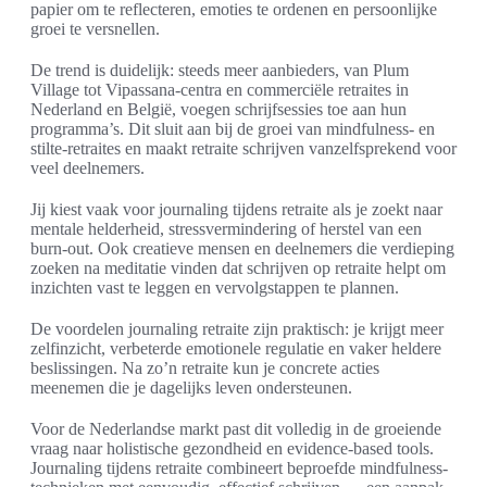
papier om te reflecteren, emoties te ordenen en persoonlijke
groei te versnellen.
De trend is duidelijk: steeds meer aanbieders, van Plum
Village tot Vipassana-centra en commerciële retraites in
Nederland en België, voegen schrijfsessies toe aan hun
programma’s. Dit sluit aan bij de groei van mindfulness- en
stilte-retraites en maakt retraite schrijven vanzelfsprekend voor
veel deelnemers.
Jij kiest vaak voor journaling tijdens retraite als je zoekt naar
mentale helderheid, stressvermindering of herstel van een
burn-out. Ook creatieve mensen en deelnemers die verdieping
zoeken na meditatie vinden dat schrijven op retraite helpt om
inzichten vast te leggen en vervolgstappen te plannen.
De voordelen journaling retraite zijn praktisch: je krijgt meer
zelfinzicht, verbeterde emotionele regulatie en vaker heldere
beslissingen. Na zo’n retraite kun je concrete acties
meenemen die je dagelijks leven ondersteunen.
Voor de Nederlandse markt past dit volledig in de groeiende
vraag naar holistische gezondheid en evidence-based tools.
Journaling tijdens retraite combineert beproefde mindfulness-