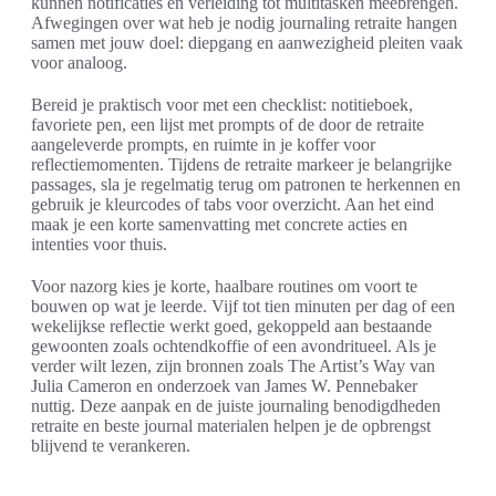
kunnen notificaties en verleiding tot multitasken meebrengen.
Afwegingen over wat heb je nodig journaling retraite hangen
samen met jouw doel: diepgang en aanwezigheid pleiten vaak
voor analoog.
Bereid je praktisch voor met een checklist: notitieboek,
favoriete pen, een lijst met prompts of de door de retraite
aangeleverde prompts, en ruimte in je koffer voor
reflectiemomenten. Tijdens de retraite markeer je belangrijke
passages, sla je regelmatig terug om patronen te herkennen en
gebruik je kleurcodes of tabs voor overzicht. Aan het eind
maak je een korte samenvatting met concrete acties en
intenties voor thuis.
Voor nazorg kies je korte, haalbare routines om voort te
bouwen op wat je leerde. Vijf tot tien minuten per dag of een
wekelijkse reflectie werkt goed, gekoppeld aan bestaande
gewoonten zoals ochtendkoffie of een avondritueel. Als je
verder wilt lezen, zijn bronnen zoals The Artist’s Way van
Julia Cameron en onderzoek van James W. Pennebaker
nuttig. Deze aanpak en de juiste journaling benodigdheden
retraite en beste journal materialen helpen je de opbrengst
blijvend te verankeren.