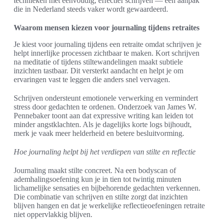
technieken met eenvoudig, effectief schrijven — een aanpak
die in Nederland steeds vaker wordt gewaardeerd.
Waarom mensen kiezen voor journaling tijdens retraites
Je kiest voor journaling tijdens een retraite omdat schrijven je
helpt innerlijke processen zichtbaar te maken. Kort schrijven
na meditatie of tijdens stiltewandelingen maakt subtiele
inzichten tastbaar. Dit versterkt aandacht en helpt je om
ervaringen vast te leggen die anders snel vervagen.
Schrijven ondersteunt emotionele verwerking en vermindert
stress door gedachten te ordenen. Onderzoek van James W.
Pennebaker toont aan dat expressive writing kan leiden tot
minder angstklachten. Als je dagelijks korte logs bijhoudt,
merk je vaak meer helderheid en betere besluitvorming.
Hoe journaling helpt bij het verdiepen van stilte en reflectie
Journaling maakt stilte concreet. Na een bodyscan of
ademhalingsoefening kun je in tien tot twintig minuten
lichamelijke sensaties en bijbehorende gedachten verkennen.
Die combinatie van schrijven en stilte zorgt dat inzichten
blijven hangen en dat je werkelijke reflectieoefeningen retraite
niet oppervlakkig blijven.