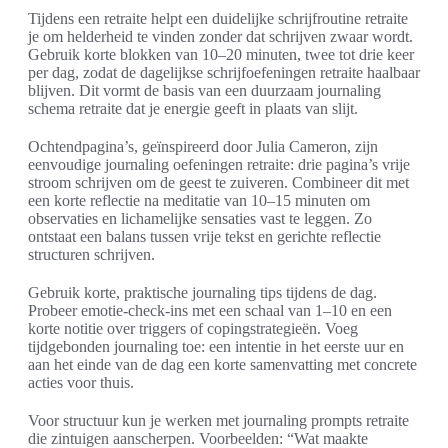
Tijdens een retraite helpt een duidelijke schrijfroutine retraite
je om helderheid te vinden zonder dat schrijven zwaar wordt.
Gebruik korte blokken van 10–20 minuten, twee tot drie keer
per dag, zodat de dagelijkse schrijfoefeningen retraite haalbaar
blijven. Dit vormt de basis van een duurzaam journaling
schema retraite dat je energie geeft in plaats van slijt.
Ochtendpagina’s, geïnspireerd door Julia Cameron, zijn
eenvoudige journaling oefeningen retraite: drie pagina’s vrije
stroom schrijven om de geest te zuiveren. Combineer dit met
een korte reflectie na meditatie van 10–15 minuten om
observaties en lichamelijke sensaties vast te leggen. Zo
ontstaat een balans tussen vrije tekst en gerichte reflectie
structuren schrijven.
Gebruik korte, praktische journaling tips tijdens de dag.
Probeer emotie-check-ins met een schaal van 1–10 en een
korte notitie over triggers of copingstrategieën. Voeg
tijdgebonden journaling toe: een intentie in het eerste uur en
aan het einde van de dag een korte samenvatting met concrete
acties voor thuis.
Voor structuur kun je werken met journaling prompts retraite
die zintuigen aanscherpen. Voorbeelden: “Wat maakte