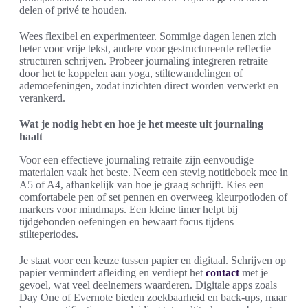
delen of privé te houden.
Wees flexibel en experimenteer. Sommige dagen lenen zich
beter voor vrije tekst, andere voor gestructureerde reflectie
structuren schrijven. Probeer journaling integreren retraite
door het te koppelen aan yoga, stiltewandelingen of
ademoefeningen, zodat inzichten direct worden verwerkt en
verankerd.
Wat je nodig hebt en hoe je het meeste uit journaling
haalt
Voor een effectieve journaling retraite zijn eenvoudige
materialen vaak het beste. Neem een stevig notitieboek mee in
A5 of A4, afhanke­lijk van hoe je graag schrijft. Kies een
comfortabele pen of set pennen en overweeg kleurpotloden of
markers voor mindmaps. Een kleine timer helpt bij
tijdgebonden oefeningen en bewaart focus tijdens
stilteperiodes.
Je staat voor een keuze tussen papier en digitaal. Schrijven op
papier vermindert afleiding en verdiept het
contact
met je
gevoel, wat veel deelnemers waarderen. Digitale apps zoals
Day One of Evernote bieden zoekbaarheid en back-ups, maar