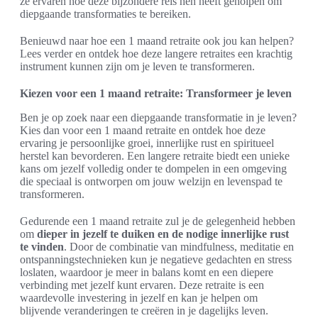
ze ervaren hoe deze bijzondere reis hen heeft geholpen om
diepgaande transformaties te bereiken.
Benieuwd naar hoe een 1 maand retraite ook jou kan helpen?
Lees verder en ontdek hoe deze langere retraites een krachtig
instrument kunnen zijn om je leven te transformeren.
Kiezen voor een 1 maand retraite: Transformeer je leven
Ben je op zoek naar een diepgaande transformatie in je leven?
Kies dan voor een 1 maand retraite en ontdek hoe deze
ervaring je persoonlijke groei, innerlijke rust en spiritueel
herstel kan bevorderen. Een langere retraite biedt een unieke
kans om jezelf volledig onder te dompelen in een omgeving
die speciaal is ontworpen om jouw welzijn en levenspad te
transformeren.
Gedurende een 1 maand retraite zul je de gelegenheid hebben
om
dieper in jezelf te duiken en de nodige innerlijke rust
te vinden
. Door de combinatie van mindfulness, meditatie en
ontspanningstechnieken kun je negatieve gedachten en stress
loslaten, waardoor je meer in balans komt en een diepere
verbinding met jezelf kunt ervaren. Deze retraite is een
waardevolle investering in jezelf en kan je helpen om
blijvende veranderingen te creëren in je dagelijks leven.