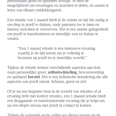
persoonlijke groei en spiritueel welzijn. Je hebt de
mogelijkheid om ervaringen en inzichten te delen, en samen te
leren van elkaars ontdekkingsreis.
Een retraite van 1 maand biedt je de ruimte en tijd die nodig is
om diep in jezelf te duiken, oude patronen los te laten en
nieuwe inzichten te verwerven. Het is een unieke gelegenheid
om jezelf te transformeren en innerlijke rust en balans te
vinden.
“Een 1 maand retraite is een intensieve ervaring
waarbij je de tijd neemt om je volledig te
focussen op jezelf en je innerlijke wereld.”
Tijdens de retraite komen verschillende aspecten aan bod,
zoals persoonlijke groei,
zelfontwikkeling
, bewustwording
en spiritueel
herstel
. Het is een holistische benadering die alle
aspecten van jezelf omvat: lichaam, geest en ziel.
Of je nu een beginner bent in de wereld van retraites of al
ervaring hebt met kortere retraites, een 1 maand retraite biedt
een diepgaande en transformerende ervaring die je helpt om
op een dieper niveau met jezelf in contact te komen.
Tijdens de volgende sectie zullen we dieper ingaan op de