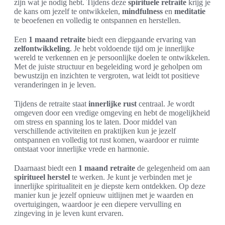
zijn wat je nodig hebt. Tijdens deze
spirituele retraite
krijg je
de kans om jezelf te ontwikkelen,
mindfulness
en
meditatie
te beoefenen en volledig te ontspannen en herstellen.
Een
1 maand retraite
biedt een diepgaande ervaring van
zelfontwikkeling
. Je hebt voldoende tijd om je innerlijke
wereld te verkennen en je persoonlijke doelen te ontwikkelen.
Met de juiste structuur en begeleiding word je geholpen om
bewustzijn en inzichten te vergroten, wat leidt tot positieve
veranderingen in je leven.
Tijdens de retraite staat
innerlijke rust
centraal. Je wordt
omgeven door een vredige omgeving en hebt de mogelijkheid
om stress en spanning los te laten. Door middel van
verschillende activiteiten en praktijken kun je jezelf
ontspannen en volledig tot rust komen, waardoor er ruimte
ontstaat voor innerlijke vrede en harmonie.
Daarnaast biedt een
1 maand retraite
de gelegenheid om aan
spiritueel herstel
te werken. Je kunt je verbinden met je
innerlijke spiritualiteit en je diepste kern ontdekken. Op deze
manier kun je jezelf opnieuw uitlijnen met je waarden en
overtuigingen, waardoor je een diepere vervulling en
zingeving in je leven kunt ervaren.