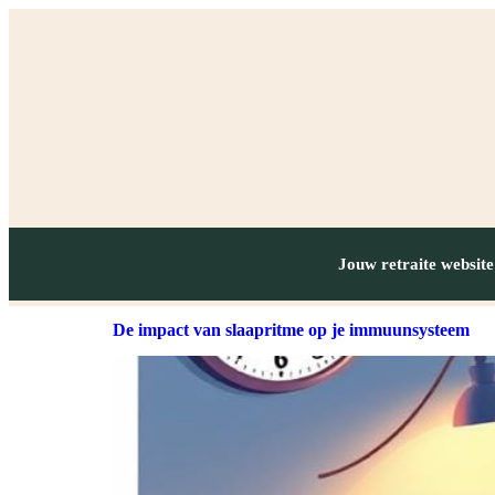
Jouw retraite website
De impact van slaapritme op je immuunsysteem