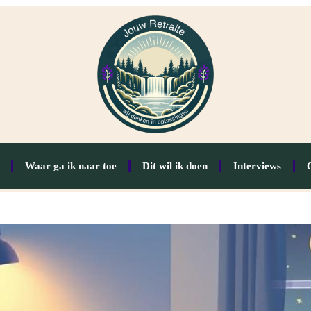
Waar ga ik naar toe
Dit wil ik doen
Interviews