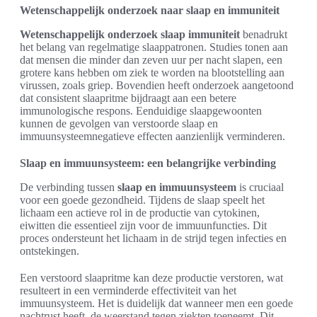
Wetenschappelijk onderzoek naar slaap en immuniteit
Wetenschappelijk onderzoek slaap immuniteit
benadrukt
het belang van regelmatige slaappatronen. Studies tonen aan
dat mensen die minder dan zeven uur per nacht slapen, een
grotere kans hebben om ziek te worden na blootstelling aan
virussen, zoals griep. Bovendien heeft onderzoek aangetoond
dat consistent slaapritme bijdraagt aan een betere
immunologische respons. Eenduidige slaapgewoonten
kunnen de gevolgen van verstoorde slaap en
immuunsysteemnegatieve effecten aanzienlijk verminderen.
Slaap en immuunsysteem: een belangrijke verbinding
De verbinding tussen
slaap en immuunsysteem
is cruciaal
voor een goede gezondheid. Tijdens de slaap speelt het
lichaam een actieve rol in de productie van cytokinen,
eiwitten die essentieel zijn voor de immuunfuncties. Dit
proces ondersteunt het lichaam in de strijd tegen infecties en
ontstekingen.
Een verstoord slaapritme kan deze productie verstoren, wat
resulteert in een verminderde effectiviteit van het
immuunsysteem. Het is duidelijk dat wanneer men een goede
nachtrust heeft, de weerstand tegen ziekten toeneemt. Dit