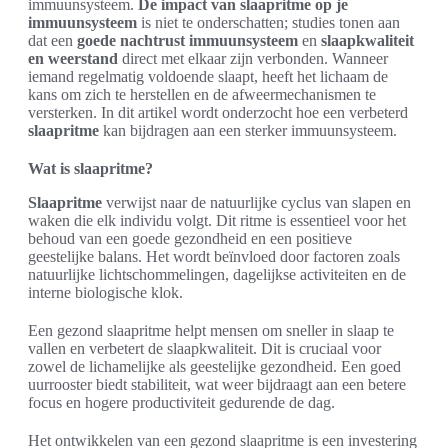
immuunsysteem.
De impact van slaapritme op je
immuunsysteem
is niet te onderschatten; studies tonen aan
dat een
goede nachtrust immuunsysteem
en
slaapkwaliteit
en weerstand
direct met elkaar zijn verbonden. Wanneer
iemand regelmatig voldoende slaapt, heeft het lichaam de
kans om zich te herstellen en de afweermechanismen te
versterken. In dit artikel wordt onderzocht hoe een verbeterd
slaapritme
kan bijdragen aan een sterker immuunsysteem.
Wat is slaapritme?
Slaapritme
verwijst naar de natuurlijke cyclus van slapen en
waken die elk individu volgt. Dit ritme is essentieel voor het
behoud van een goede gezondheid en een positieve
geestelijke balans. Het wordt beïnvloed door factoren zoals
natuurlijke lichtschommelingen, dagelijkse activiteiten en de
interne biologische klok.
Een gezond slaapritme helpt mensen om sneller in slaap te
vallen en verbetert de slaapkwaliteit. Dit is cruciaal voor
zowel de lichamelijke als geestelijke gezondheid. Een goed
uurrooster biedt stabiliteit, wat weer bijdraagt aan een betere
focus en hogere productiviteit gedurende de dag.
Het ontwikkelen van een gezond slaapritme is een investering