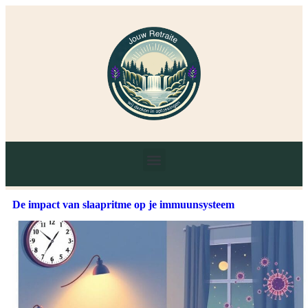
De impact van slaapritme op je immuunsysteem